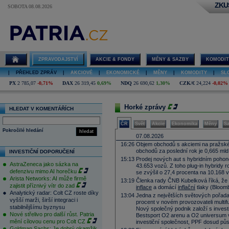
ZKU
SOBOTA 08.08.2026
Ekonomické
zpravodajství,
finanční trhy,
burza, cenné
papíry,
ZPRAVODAJSTVÍ
AKCIE & FONDY
MĚNY & SAZBY
KOMODIT
investice
|
PŘEHLED ZPRÁV
|
AKCIOVÉ
|
EKONOMICKÉ
|
MĚNY
|
KOMODITY
|
SL
PX
2 785,07
-0,71%
DAX
26 319,45
0,69%
NDQ
26 690,62
1,30%
CZK/€
24,224
-0,02%
Horké zprávy
HLEDAT V KOMENTÁŘÍCH
ČR
Svět
Akcie
Ekonomika
Měny
S
Pokročilé hledání
hledat
07.08.2026
16:26
Objem obchodů s akciemi na pražské
obchodů za poslední rok je 0,665 mld
INVESTIČNÍ DOPORUČENÍ
15:13
Prodej nových aut s hybridním pohon
AstraZeneca jako sázka na
43.653 vozů. Z toho plug-in hybridy r
defenzivu mimo AI horečku
se zvýšil o 27,4 procenta na 10.168 
Arista Networks: AI může firmě
13:19
Členka rady ČNB Kubelková říká, že hl
zajistit příznivý vítr do zad
inflace
a domácí
inflační
tlaky
(Bloom
Analytický radar: Colt CZ roste díky
13:04
Jedna z největších světových pořadate
vyšší marži, širší integraci i
procent v novém provozovateli multi
stabilnějšímu byznysu
Nový společný podnik založí s invest
Nové střelivo pro další růst. Patria
Bestsport O2 arenu a O2 universum vla
mění cílovou cenu pro Colt CZ
investiční společnost, PPF dosud půs
Goldman Sachs: Je dobrý okamžik