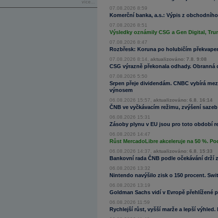
více...
07.08.2026 8:59
Komerční banka, a.s.: Výpis z obchodního 
07.08.2026 8:51
Výsledky oznámily CSG a Gen Digital, Trum
07.08.2026 8:47
Rozbřesk: Koruna po holubičím překvapen
07.08.2026 8:14,
aktualizováno: 7.8. 9:08
CSG výrazně překonala odhady. Obranná di
07.08.2026 5:50
Srpen přeje dividendám. CNBC vybírá mezi
výnosem
06.08.2026 15:57,
aktualizováno: 6.8. 16:14
ČNB ve vyčkávacím režimu, zvýšení sazeb 
06.08.2026 15:31
Zásoby plynu v EU jsou pro toto období re
06.08.2026 14:47
Růst MercadoLibre akceleruje na 50 %. Podl
06.08.2026 14:37,
aktualizováno: 6.8. 15:33
Bankovní rada ČNB podle očekávání drží 
06.08.2026 13:32
Nintendo navýšilo zisk o 150 procent. Sw
06.08.2026 13:19
Goldman Sachs vidí v Evropě přehlížené př
06.08.2026 11:59
Rychlejší růst, vyšší marže a lepší výhled