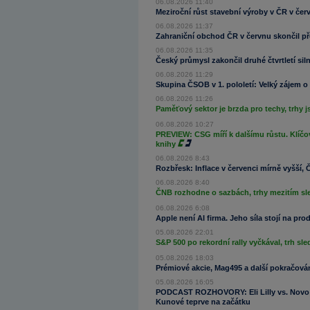
06.08.2026 11:40
Meziroční růst stavební výroby v ČR v čer
06.08.2026 11:37
Zahraniční obchod ČR v červnu skončil př
06.08.2026 11:35
Český průmysl zakončil druhé čtvrtletí sil
06.08.2026 11:29
Skupina ČSOB v 1. pololetí: Velký zájem o
06.08.2026 11:26
Paměťový sektor je brzda pro techy, trhy
06.08.2026 10:27
PREVIEW: CSG míří k dalšímu růstu. Klíčo
knihy
06.08.2026 8:43
Rozbřesk: Inflace v červenci mírně vyšší
06.08.2026 8:40
ČNB rozhodne o sazbách, trhy mezitím sled
06.08.2026 6:08
Apple není AI firma. Jeho síla stojí na pr
05.08.2026 22:01
S&P 500 po rekordní rally vyčkával, trh s
05.08.2026 18:03
Prémiové akcie, Mag495 a další pokračov
05.08.2026 16:05
PODCAST ROZHOVORY: Eli Lilly vs. Novo N
Kunové teprve na začátku