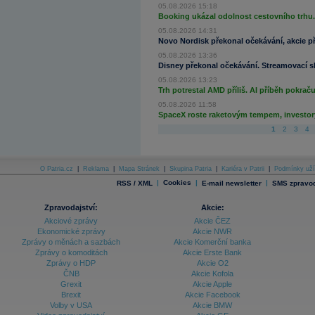
05.08.2026 15:18
Booking ukázal odolnost cestovního trhu. I
05.08.2026 14:31
Novo Nordisk překonal očekávání, akcie pře
05.08.2026 13:36
Disney překonal očekávání. Streamovací sl
05.08.2026 13:23
Trh potrestal AMD příliš. AI příběh pokraču
05.08.2026 11:58
SpaceX roste raketovým tempem, investory 
1
2
3
4
O Patria.cz
|
Reklama
|
Mapa Stránek
|
Skupina Patria
|
Kariéra v Patrii
|
Podmínky uží
|
Cookies
|
|
RSS / XML
E-mail newsletter
SMS zpravod
Zpravodajství:
Akcie:
Akciové zprávy
Akcie ČEZ
Ekonomické zprávy
Akcie NWR
Zprávy o měnách a sazbách
Akcie Komerční banka
Zprávy o komoditách
Akcie Erste Bank
Zprávy o HDP
Akcie O2
ČNB
Akcie Kofola
Grexit
Akcie Apple
Brexit
Akcie Facebook
Volby v USA
Akcie BMW