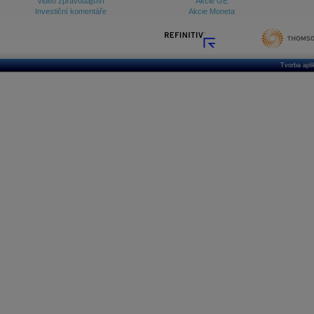
Video zpravodajství
Akcie GE
Investiční komentáře
Akcie Moneta
Tvorba apl