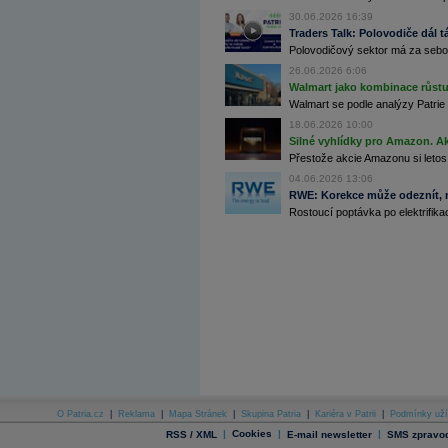
Archiv - Flash analýzy (svět)
30.06.2026 16:39
Traders Talk: Polovodiče dál tá
Archiv - Globální makroekonomické přehledy
Polovodičový sektor má za sebou
26.06.2026 6:06
Archiv - Horké Zprávy
Archiv - Kalendář událostí
Walmart jako kombinace růstu 
Walmart se podle analýzy Patrie 
Archiv - Měnová politika
18.06.2026 10:00
Silné vyhlídky pro Amazon. Ak
Archiv - Měsíční makroekonomické přehledy
Přestože akcie Amazonu si letos
Archiv - Souhrnné zprávy o vývoji ČR
04.06.2026 13:06
Archiv - Treasury alerty
RWE: Korekce může odeznít, n
Rostoucí poptávka po elektrifikac
Archiv - Vývoj české koruny
Archiv analýz - Makroukazatele
Cenové indexy
Cenový kalkulátor
Ceny průmyslových výrobců - Data a prognózy
(ČR)
Ceny průmyslových výrobců - Graf (ČR)
Ceny průmyslových výrobců - Kalendář (ČR)
Ceny průmyslových výrobců - Zpravodajství
CORPORATE WEB SOLUTION
DATA EXPORT
Databanka - Akcie
O Patria.cz
|
Reklama
|
Mapa Stránek
|
Skupina Patria
|
Kariéra v Patrii
|
Podmínky uží
|
Cookies
|
|
RSS / XML
E-mail newsletter
SMS zpravod
Databanka - Ceny