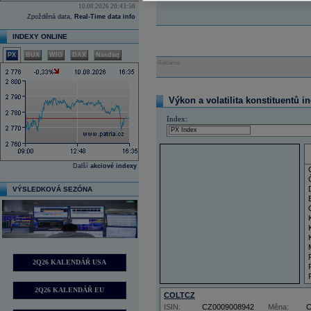
10.08.2026 20:43:50
Zpožděná data,
Real-Time data info
INDEXY ONLINE
PX
BUX
WIG
DAX
Nasdaq
Reklama
Výkon a volatilita konstituentů i
Index:
Další
akciové indexy
VÝSLEDKOVÁ SEZÓNA
2Q26 KALENDÁŘ USA
2Q26 KALENDÁŘ EU
COLTCZ
ISIN:
CZ0009008942
Měna: