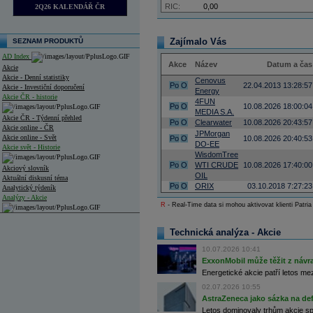
RIC:
0,00
2Q26 KALENDÁŘ ČR
Zajímalo Vás
SEZNAM PRODUKTŮ
AD Index
Akce
Název
Datum a čas
Akcie
Akcie - Denní statistiky
Cenovus
Po
O
22.04.2013 13:28:57
Akcie - Investiční doporučení
Energy
Akcie ČR - historie
4FUN
Po
O
10.08.2026 18:00:04
MEDIA S.A.
Akcie ČR - Týdenní přehled
Po
O
Clearwater
10.08.2026 20:43:57
Akcie online - ČR
JPMorgan
Akcie online - Svět
Po
O
10.08.2026 20:40:53
DO-EE
Akcie svět - Historie
WisdomTree
Po
O
WTI CRUDE
10.08.2026 17:40:00
Akciový slovník
OIL
Aktuální diskusní téma
Po
O
ORIX
03.10.2018 7:27:23
Analytický týdeník
Analýzy - Akcie
R
- Real-Time data si mohou aktivovat klienti Patria
Analýzy společností - ČR
Technická analýza - Akcie
Analýzy společností - Střední Evropa
10.07.2026 10:41
Analýzy společností - Svět
ExxonMobil může těžit z návrat
Energetické akcie patří letos me
Ankety a diskuze
02.07.2026 10:55
Archiv - Analýzy online
AstraZeneca jako sázka na de
Archiv - Deník událostí
Letos dominovaly trhům akcie spoj