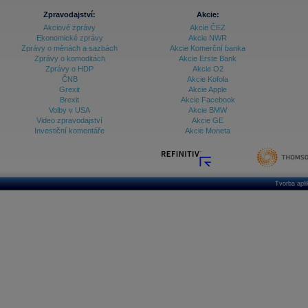
Databanka - Ekonomický růst
Zpravodajství:
Akcie:
Akciové zprávy
Akcie ČEZ
Databanka - Indexy
Ekonomické zprávy
Akcie NWR
Zprávy o měnách a sazbách
Akcie Komerční banka
Databanka - Měnové kurzy
Zprávy o komoditách
Akcie Erste Bank
Zprávy o HDP
Akcie O2
Databanka - Trh práce
ČNB
Akcie Kofola
Grexit
Akcie Apple
Databanka - Úrokové sazby
Brexit
Akcie Facebook
Volby v USA
Akcie BMW
Databanka - Veřejné rozpočty
Video zpravodajství
Akcie GE
Investiční komentáře
Akcie Moneta
Databanka - Zahraniční obchod a platební
bilance
Databanka akcie - ČR
Databanka akcie - Svět
Tvorba apl
Denní finanční zpravodaj
Denní kalendář událostí
Denní přehled - Akcie CEE
Denní přehled - Akcie ČR
Denní přehled - Akcie Svět
Dlouhé sazby - CZK dluhopisy vs. Swapy
Dlouhé sazby - Dlouhodobá výnosová křivka