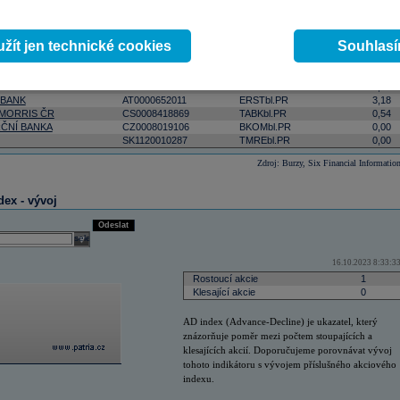
ktivnější
podle počtu zobchodovaných kusů
podle objemu v lokální měně
select
Odeslat
 0:00:00
žít jen technické cookies
Souhlas
Změna
ISIN
RIC
(%)
AT0000908504
VIGRbl.PR
5,09
 BANK
AT0000652011
ERSTbl.PR
3,18
 MORRIS ČR
CS0008418869
TABKbl.PR
0,54
ČNÍ BANKA
CZ0008019106
BKOMbl.PR
0,00
SK1120010287
TMREbl.PR
0,00
Zdroj: Burzy, Six Financial Informatio
dex - vývoj
Odeslat
select
16.10.2023 8:33:3
Rostoucí akcie
1
Klesající akcie
0
AD index (Advance-Decline) je ukazatel, který
znázorňuje poměr mezi počtem stoupajících a
klesajících akcií. Doporučujeme porovnávat vývoj
tohoto indikátoru s vývojem příslušného akciového
indexu.