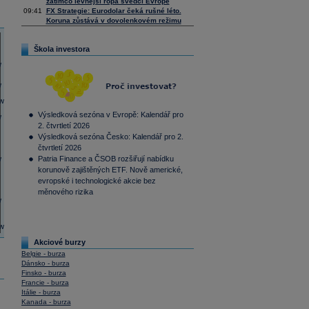
zatímco levnější ropa svědčí Evropě
09:41
FX Strategie: Eurodolar čeká rušné léto.
Koruna zůstává v dovolenkovém režimu
Škola investora
Výsledková sezóna v Evropě: Kalendář pro
2. čtvrtletí 2026
Výsledková sezóna Česko: Kalendář pro 2.
čtvrtletí 2026
Patria Finance a ČSOB rozšiřují nabídku
korunově zajištěných ETF. Nově americké,
evropské i technologické akcie bez
měnového rizika
Akciové burzy
Belgie - burza
Dánsko - burza
Finsko - burza
Francie - burza
Itálie - burza
Kanada - burza