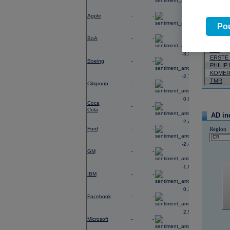
Neja
0,45
Apple
-
-
06.08.2026
Pou
-0,40
Název
BoA
-
-
VIG
-3,33
ERSTE
Boeing
-
-
PHILIP
KOMER
-2,78
TMR
Citigroup
-
-
0,02
Coca
-
-
Cola
AD in
-2,41
Ford
-
-
Region
-2,49
GM
-
-
-1,06
IBM
-
-
0,19
Facebook
-
-
2,54
Microsoft
-
-