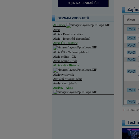
2Q26 KALENDÁŘ ČR
Zajím
SEZNAM PRODUKTŮ
Akce
AD Index
Po
O
Akcie
Akcie - Denní statistiky
Po
O
Akcie - Investiční doporučení
Akcie ČR - historie
Po
O
Akcie ČR - Týdenní přehled
Po
O
Akcie online - ČR
Po
O
Akcie online - Svět
Akcie svět - Historie
Po
O
Akciový slovník
Aktuální diskusní téma
Analytický týdeník
Analýzy - Akcie
Po
O
Analýzy společností - ČR
Po
O
Analýzy společností - Střední Evropa
R
- Real-Tim
Analýzy společností - Svět
Techn
Ankety a diskuze
Archiv - Analýzy online
Archiv - Deník událostí