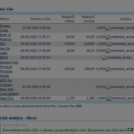
alo Vás
Nejlepší
Nejlepší
Název
Datum a čas
Změna
nákup
prodej
Rogers
07.08.2026 0:30:00
-
-
1,80%
Coms
Bank of
06.08.2026 17:30:17
54,56
54,63
0,15%
America
SIG
06.08.2026 18:39:00
0,0843
0,0845
-1,62%
Van De
06.08.2026 17:40:00
29,80
30,10
0,00%
Velde
BBVA
26.02.2013 16:57:54
-
-
-
WisdomTree
Physical
06.08.2026 17:40:00
200,00
299,00
0,25%
Precious
Metals
WEX Inc,
Ordinary,
07.08.2026 0:30:00
-
-
0,61%
New York
Consolidated
Xaar PLC
06.08.2026 18:39:00
1,175
1,185
-0,84%
e data si mohou aktivovat klienti Patria Plus / Investor Plus
ZDE
.
ická analýza - Akcie
10.07.2026 10:41
ExxonMobil může těžit z návratu geopolitických rizik. Má prostor pro růst akcií