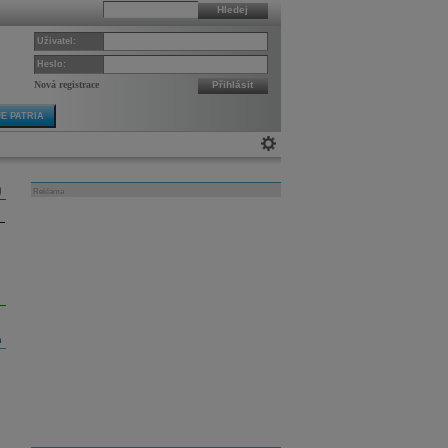
Hledej
Uživatel:
Heslo:
Nová registrace
Přihlásit
E PATRIA
Reklama
m