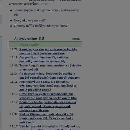
36 128,57
-0,05
americkém akciovém t
Composite
...více
e
Index
Jedna zajímavost a jedna teorie předraženého
XETRA
trhu
Tecdax
4 000,99
1,37
Nový akciový normál?
Performance
index
Odkupy míří k dalšímu rekordu. Hurá?
Analýzy online
Archiv
Název analýzy
11:26
Paměťový sektor je brzda pro techy, trhy
jsou na tom dopoledne smíšeně
11:19
Geopolitika trhům svědčí, zatímco
výsledky sentimentu nepomohly
11:46
Techy fungují, ropa moc nezlobí a výsledky
trhům svědčí
11:24
Po depresi mánie. Polovodiče otočily a
dnešní pokračování růstu podpoří Amazon
11:15
Fed nezvyšuje sazby, ale nejistotu,
výsledky velkých techů jsou smíšené a
akcie převážně zelené
11:13
Erste zvýšila výhled i dlouhodobé cíle,
výnosy ale zaostaly za očekáváním trhu
11:12
Komerční banka překonala očekávání a
zlepšila výhled. Hlavní výnosy však
zůstávají pod tlakem
12:37
Klid na Blízkém východě skončil a SK
Hynix nepřesvědčil. Čeká se na Fed a
velký tech
12:13
Výrobci pamětí propadají a tíží celý sektor,