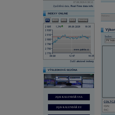
07.08.2026 0:38:51
Zpožděná data,
Real-Time data info
INDEXY ONLINE
Reklama
PX
BUX
WIG
DAX
Nasdaq
Výkon 
Index:
Další
akciové indexy
VÝSLEDKOVÁ SEZÓNA
2Q26 KALENDÁŘ USA
COLTC
ISIN:
2Q26 KALENDÁŘ EU
RIC: