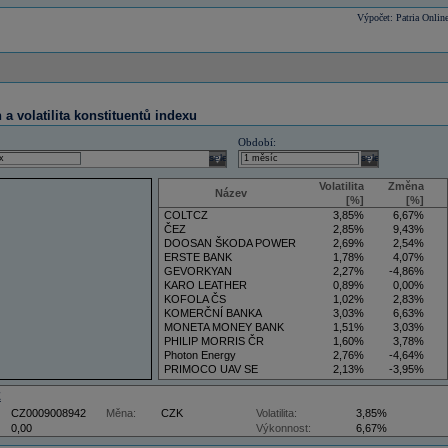
Výpočet: Patria Onlin
a volatilita konstituentů indexu
Období:
select
select
Volatilita
Změna
Název
[%]
[%]
COLTCZ
3,85%
6,67%
ČEZ
2,85%
9,43%
DOOSAN ŠKODA POWER
2,69%
2,54%
ERSTE BANK
1,78%
4,07%
GEVORKYAN
2,27%
-4,86%
KARO LEATHER
0,89%
0,00%
KOFOLA ČS
1,02%
2,83%
KOMERČNÍ BANKA
3,03%
6,63%
MONETA MONEY BANK
1,51%
3,03%
PHILIP MORRIS ČR
1,60%
3,78%
Photon Energy
2,76%
-4,64%
PRIMOCO UAV SE
2,13%
-3,95%
VIG
3,50%
5,88%
Z
CZ0009008942
Měna:
CZK
Volatilita:
3,85%
0,00
Výkonnost:
6,67%