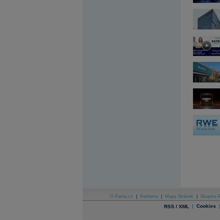
Archiv - Flash analýzy (svět)
Archiv - Globální makroekonomické přehledy
Archiv - Horké Zprávy
Archiv - Kalendář událostí
Archiv - Měnová politika
Archiv - Měsíční makroekonomické přehledy
Archiv - Souhrnné zprávy o vývoji ČR
Archiv - Treasury alerty
Archiv - Vývoj české koruny
Archiv analýz - Makroukazatele
Cenové indexy
Cenový kalkulátor
Ceny průmyslových výrobců - Data a prognózy
(ČR)
Ceny průmyslových výrobců - Graf (ČR)
Ceny průmyslových výrobců - Kalendář (ČR)
Ceny průmyslových výrobců - Zpravodajství
CORPORATE WEB SOLUTION
DATA EXPORT
O Patria.cz
|
Reklama
|
Mapa Stránek
|
Skupina P
Databanka - Akcie
|
Cookies
RSS / XML
Databanka - Ceny