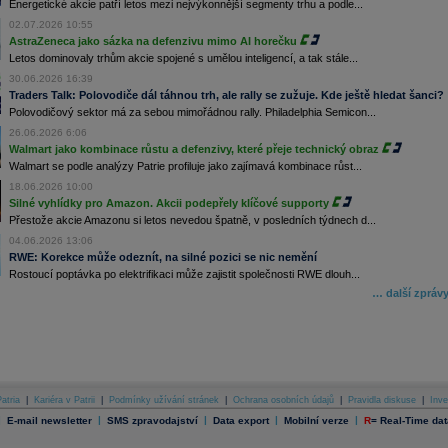
Energetické akcie patří letos mezi nejvýkonnější segmenty trhu a podle...
02.07.2026 10:55
AstraZeneca jako sázka na defenzivu mimo AI horečku
Letos dominovaly trhům akcie spojené s umělou inteligencí, a tak stále...
30.06.2026 16:39
Traders Talk: Polovodiče dál táhnou trh, ale rally se zužuje. Kde ještě hledat šanci?
Polovodičový sektor má za sebou mimořádnou rally. Philadelphia Semicon...
26.06.2026 6:06
Walmart jako kombinace růstu a defenzivy, které přeje technický obraz
Walmart se podle analýzy Patrie profiluje jako zajímavá kombinace růst...
18.06.2026 10:00
Silné vyhlídky pro Amazon. Akcii podepřely klíčové supporty
Přestože akcie Amazonu si letos nevedou špatně, v posledních týdnech d...
04.06.2026 13:06
RWE: Korekce může odeznít, na silné pozici se nic nemění
Rostoucí poptávka po elektrifikaci může zajistit společnosti RWE dlouh...
… další zpráv
atria
|
Kariéra v Patrii
|
Podmínky užívání stránek
|
Ochrana osobních údajů
|
Pravidla diskuse
|
Inve
|
|
|
|
|
E-mail newsletter
SMS zpravodajství
Data export
Mobilní verze
R
=
Real-Time dat