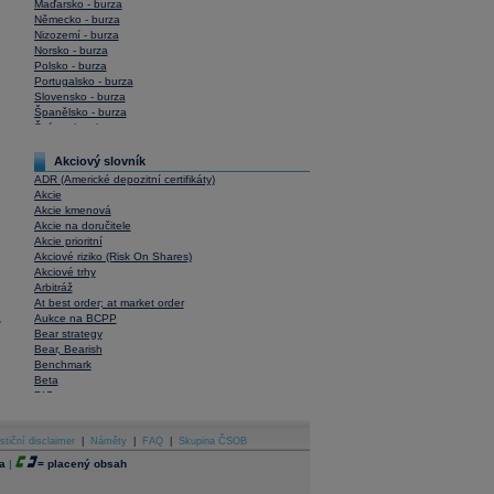
Maďarsko - burza
Německo - burza
Nizozemí - burza
Norsko - burza
Polsko - burza
Portugalsko - burza
Slovensko - burza
Španělsko - burza
Švýcarsko - burza
USA - burza
Akciový slovník
ADR (Americké depozitní certifikáty)
Akcie
Akcie kmenová
Akcie na doručitele
Akcie prioritní
Akciové riziko (Risk On Shares)
Akciové trhy
Arbitráž
At best order; at market order
Aukce na BCPP
y
Bear strategy
Bear, Bearish
Benchmark
Beta
BIC
Blokové obchody
Blue chips
stiční disclaimer
Bonita
|
Náměty
|
FAQ
|
Skupina ČSOB
Book To Bill Ratio
a
|
=
placený obsah
Book Value
Bookbuilding