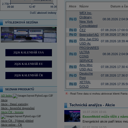
Akce
Název
Datum a ča
WEX Inc,
Další
akciové indexy
Ordinary,
Po
O
08.08.2026 2:04:0
New York
VÝSLEDKOVÁ SEZÓNA
Consolidated
Po
O
ČEZ
07.08.2026 17:00:0
Po
O
Beiersdorf AG
07.08.2026 17:36:0
iShs Jap ESG
Po
O
07.08.2026 18:39:4
USD-Ac
PROSHARES
ULTRA
2Q26 KALENDÁŘ USA
Po
O
08.08.2026 2:04:0
CONS
SERVICE
2Q26 KALENDÁŘ EU
Amu Msc
Po
O
07.08.2026 17:30:4
USD-Acc
Deutsche
2Q26 KALENDÁŘ ČR
Po
O
07.08.2026 17:36:0
Post
XETRA-
Po
O
07.08.2026 17:35:5
GOLD
SEZNAM PRODUKTŮ
R
- Real-Time data si mohou aktivovat klienti Patria
AD Index
Akcie
Akcie - Denní statistiky
Technická analýza - Akcie
Akcie - Investiční doporučení
10.07.2026 10:41
Akcie ČR - historie
ExxonMobil může těžit z návrat
Akcie ČR - Týdenní přehled
Energetické akcie patří letos me
Akcie online - ČR
02.07.2026 10:55