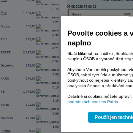
CSG
441,60
07.08.2026 17:00:02
0,74
ČEZ
1 369,00
Název
ISIN
ČEZ
CZ000
1,21
PHILIP MORRIS ČR
CS00
Doosan
503,00
ERSTE BANK
AT000
Povolte cookies a 
TMR
SK112
-2,35
E4U
332,00
naplno
-2,21
ERSTE
2 917,00
Stačí kliknout na tlačítko „Souhla
AD index - vývoj
skupinu ČSOB a vybrané třetí stran
-0,54
Region
Odeslat
Gevorkyan
185,00
select
Abychom Vám mohli poskytnout víc
ČSOB, tak si tyto údaje můžeme vz
0,00
KARO
140,00
poskytnout co nejlepší klientský zá
analytická činnost a předávání coo
-0,10
KB
1 045,00
Detailně si cookies můžete upravit
-1,18
podmínkách cookies Patria
.
Kofola
501,00
-0,05
Použít jen techn
MONETA
197,00
-3,03
Photon
6,40