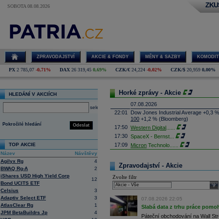
ZKU
SOBOTA 08.08.2026
ZPRAVODAJSTVÍ
AKCIE & FONDY
MĚNY & SAZBY
KOMODIT
PX
2 785,07
-0,71%
DAX
26 319,45
0,69%
CZK/€
24,224
-0,02%
CZK/$
20,959
0,00%
Horké zprávy - Akcie
HLEDÁNÍ V AKCIÍCH
07.08.2026
select
22:01
Dow Jones Industrial Average +0,3 
100
+1,2 % (Bloomberg)
Pokročilé hledání
Odeslat
17:50
Western Digital
......
17:30
SpaceX - Bernst
...
TOP AKCIE
17:09
Micron
Technolo
......
Název
Návštěvy
16:47
Exxon
Mobil - T
......
Agilyx Rg
4
16:26
Objem obchodů s akciemi na pražské
Zpravodajství - Akcie
BWAQ Rg-A
2
obchodů za poslední rok je 0,665 mld
iShares USD High Yield Corp
Zvolte filtr
16:23
Zvýšení výroby balistických střel A
12
Bond UCITS ETF
nějakou dobu potrvá. Agentuře Reuter
sele
Armin Papperger. Společná výroba 
Celsius
3
doplnit arzenál Spojeným státům, kte
Adaptiv Select ETF
3
07.08.2026 22:05
(ČTK)
AtlasClear Rg
1
Slabá data z trhu práce pomoh
16:07
Conocophillips
......
JPM BetaBuildrs Jp
4
Páteční obchodování na Wall Stre