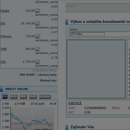
Reklama
0,00
Pilulka
110,00
0,00
Výkon a volatilita konstituentů i
PM
18 760,00
Index:
-1,37
Primoco
720,00
0,00
TMR
360,00
-1,78
VIG
1 765,00
07.08.2026 17:00:02
TRH START – všechny tituly
Přehled trhu
INDEXY ONLINE
PX
BUX
WIG
DAX
Nasdaq
COLTCZ
ISIN:
CZ0009008942
Měna:
RIC:
0,00
Zajímalo Vás