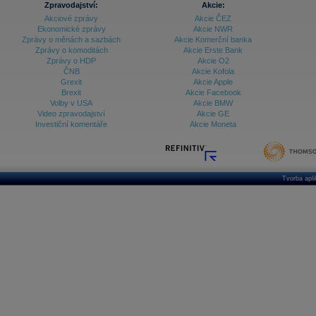
Zpravodajství:
Akcie:
Akciové zprávy
Akcie ČEZ
Archiv - Vývoj české koruny
Ekonomické zprávy
Akcie NWR
Zprávy o měnách a sazbách
Akcie Komerční banka
Archiv analýz - Makroukazatele
Zprávy o komoditách
Akcie Erste Bank
Zprávy o HDP
Akcie O2
Cenové indexy
Cenový kalkulátor
ČNB
Akcie Kofola
Ceny průmyslových výrobců - Data a prognózy
Grexit
Akcie Apple
(ČR)
Brexit
Akcie Facebook
Ceny průmyslových výrobců - Graf (ČR)
Volby v USA
Akcie BMW
Ceny průmyslových výrobců - Kalendář (ČR)
Video zpravodajství
Akcie GE
Ceny průmyslových výrobců - Zpravodajství
Investiční komentáře
Akcie Moneta
CORPORATE WEB SOLUTION
DATA EXPORT
Databanka - Akcie
Databanka - Ceny
Tvorba apl
Databanka - Ekonomický růst
Databanka - Indexy
Databanka - Měnové kurzy
Databanka - Trh práce
Databanka - Úrokové sazby
Databanka - Veřejné rozpočty