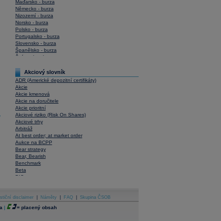
Maďarsko - burza
Německo - burza
Nizozemí - burza
Norsko - burza
Polsko - burza
Portugalsko - burza
Slovensko - burza
Španělsko - burza
Švýcarsko - burza
USA - burza
Akciový slovník
ADR (Americké depozitní certifikáty)
Akcie
Akcie kmenová
Akcie na doručitele
Akcie prioritní
Akciové riziko (Risk On Shares)
y
Akciové trhy
Arbitráž
At best order; at market order
Aukce na BCPP
Bear strategy
Bear, Bearish
Benchmark
Beta
BIC
Blokové obchody
Blue chips
stiční disclaimer
Bonita
|
Náměty
|
FAQ
|
Skupina ČSOB
Book To Bill Ratio
a
|
=
placený obsah
Book Value
Bookbuilding