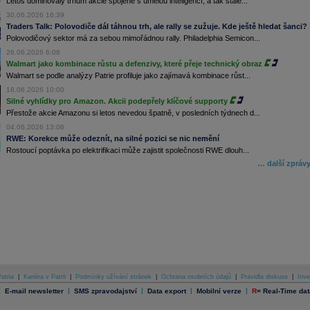
Letos dominovaly trhům akcie spojené s umělou inteligencí, a tak stále...
30.06.2026 16:39
Traders Talk: Polovodiče dál táhnou trh, ale rally se zužuje. Kde ještě hledat šanci?
Polovodičový sektor má za sebou mimořádnou rally. Philadelphia Semicon...
26.06.2026 6:06
Walmart jako kombinace růstu a defenzivy, které přeje technický obraz
Walmart se podle analýzy Patrie profiluje jako zajímavá kombinace růst...
18.06.2026 10:00
Silné vyhlídky pro Amazon. Akcii podepřely klíčové supporty
Přestože akcie Amazonu si letos nevedou špatně, v posledních týdnech d...
04.06.2026 13:06
RWE: Korekce může odeznít, na silné pozici se nic nemění
Rostoucí poptávka po elektrifikaci může zajistit společnosti RWE dlouh...
… další zpráv
atria
|
Kariéra v Patrii
|
Podmínky užívání stránek
|
Ochrana osobních údajů
|
Pravidla diskuse
|
Inve
|
|
|
|
|
E-mail newsletter
SMS zpravodajství
Data export
Mobilní verze
R
=
Real-Time dat