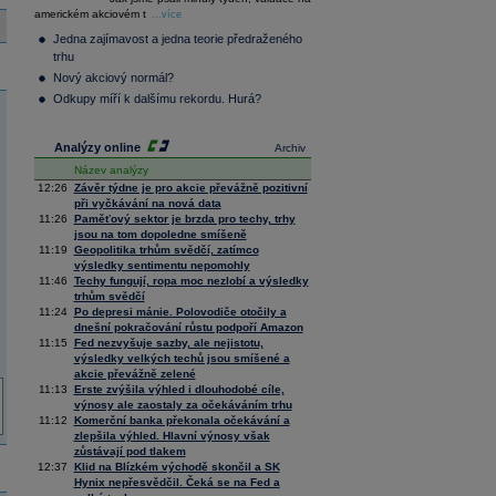
36 128,57
-0,05
americkém akciovém t
Composite
...více
Index
Jedna zajímavost a jedna teorie předraženého
XETRA
trhu
Tecdax
4 071,61
1,77
Nový akciový normál?
Performance
index
Odkupy míří k dalšímu rekordu. Hurá?
Analýzy online
Archiv
Název analýzy
12:26
Závěr týdne je pro akcie převážně pozitivní
při vyčkávání na nová data
11:26
Paměťový sektor je brzda pro techy, trhy
jsou na tom dopoledne smíšeně
11:19
Geopolitika trhům svědčí, zatímco
výsledky sentimentu nepomohly
11:46
Techy fungují, ropa moc nezlobí a výsledky
trhům svědčí
11:24
Po depresi mánie. Polovodiče otočily a
dnešní pokračování růstu podpoří Amazon
11:15
Fed nezvyšuje sazby, ale nejistotu,
výsledky velkých techů jsou smíšené a
akcie převážně zelené
11:13
Erste zvýšila výhled i dlouhodobé cíle,
výnosy ale zaostaly za očekáváním trhu
11:12
Komerční banka překonala očekávání a
zlepšila výhled. Hlavní výnosy však
zůstávají pod tlakem
12:37
Klid na Blízkém východě skončil a SK
Hynix nepřesvědčil. Čeká se na Fed a