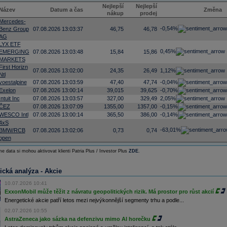
Nejlepší
Nejlepší
Název
Datum a čas
Změna
nákup
prodej
Mercedes-
-0,54%
Benz Group
07.08.2026 13:03:37
46,75
46,78
AG
LYX ETF
0,45%
EMERGING
07.08.2026 13:03:48
15,84
15,86
MARKETS
First Horizn
07.08.2026 13:02:00
24,35
26,49
1,12%
Ntl
voestalpine
07.08.2026 13:03:59
47,40
47,74
-0,04%
Exelon
07.08.2026 13:00:14
39,015
39,625
-0,70%
Intuit Inc
07.08.2026 13:03:57
327,00
329,49
2,05%
ČEZ
07.08.2026 13:07:09
1355,00
1357,00
-0,15%
WESCO Intl
07.08.2026 13:00:14
365,50
386,00
-0,14%
4xS
-63,01%
BMW/RCB
07.08.2026 13:02:06
0,73
0,74
open
e data si mohou aktivovat klienti Patria Plus / Investor Plus
ZDE
.
ická analýza - Akcie
10.07.2026 10:41
ExxonMobil může těžit z návratu geopolitických rizik. Má prostor pro růst akcií
Energetické akcie patří letos mezi nejvýkonnější segmenty trhu a podle...
02.07.2026 10:55
AstraZeneca jako sázka na defenzivu mimo AI horečku