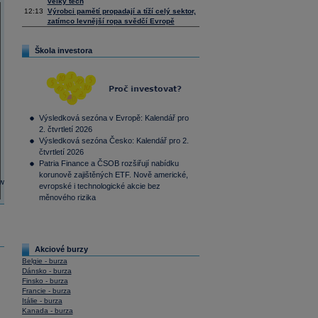
velký tech
12:13
Výrobci pamětí propadají a tíží celý sektor,
zatímco levnější ropa svědčí Evropě
Škola investora
Výsledková sezóna v Evropě: Kalendář pro
2. čtvrtletí 2026
Výsledková sezóna Česko: Kalendář pro 2.
čtvrtletí 2026
Patria Finance a ČSOB rozšiřují nabídku
korunově zajištěných ETF. Nově americké,
evropské i technologické akcie bez
měnového rizika
Akciové burzy
Belgie - burza
Dánsko - burza
Finsko - burza
Francie - burza
Itálie - burza
Kanada - burza