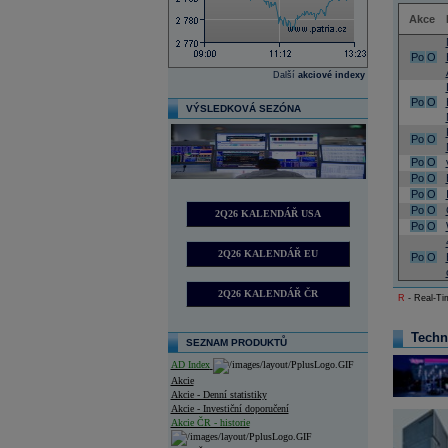
Akce
Po
O
Další
akciové indexy
Po
O
VÝSLEDKOVÁ SEZÓNA
Po
O
Po
O
Po
O
Po
O
Po
O
2Q26 KALENDÁŘ USA
Po
O
2Q26 KALENDÁŘ EU
Po
O
2Q26 KALENDÁŘ ČR
R
- Real-Tim
Techn
SEZNAM PRODUKTŮ
AD Index
Akcie
Akcie - Denní statistiky
Akcie - Investiční doporučení
Akcie ČR - historie