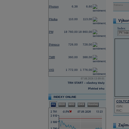
-2,73
Reklama
Photon
6,38
6,60
0,00
Pilulka
110,00
113,00
Výkon 
0,00
Index:
PM
18 760,00
18 860,00
-0,27
Primoco
726,00
728,00
0,00
TMR
360,00
388,00
-1,56
VIG
1 772,00
1 776,00
07.08.2026 13:09:01
TRH START – všechny tituly
Přehled trhu
INDEXY ONLINE
COLTC
PX
BUX
WIG
DAX
Nasdaq
ISIN:
RIC:
Zajím