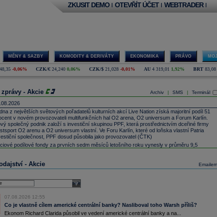
ZKUSIT DEMO
OTEVŘÍT ÚČET
WEBTRADER
|
|
|
MĚNY & SAZBY
KOMODITY & DERIVÁTY
EKONOMIKA
PRÁVO
MOJ
48,35
-0,06%
CZK/€
24,240
0,06%
CZK/$
21,028
-0,01%
AU
4 319,01
1,92%
BRT
83,08
 zprávy - Akcie
Archiv
SMS
Terminál
|
|
.08.2026
dna z největších světových pořadatelů kulturních akcí Live Nation získá majoritní podíl 51
ocent v novém provozovateli multifunkčních hal O2 arena, O2 universum a Forum Karlín.
vý společný podnik založí s investiční skupinou PPF, která prostřednictvím dceřiné firmy
stsport O2 arenu a O2 universum vlastní. Ve Foru Karlín, které od loňska vlastní Patria
vestiční společnost, PPF dosud působila jako provozovatel (ČTK)
ciové podílové fondy za prvních sedm měsíců letošního roku vynesly v průměru 9,5
ocenta, smíšené fondy 4,4 procenta a dluhopisové fondy 0,6 procenta. V loňském roce
ciové fondy podle indexu přinesly celkové zhodnocení 9,4 procenta, smíšené fondy 6,9
dajství - Akcie
ocenta a dluhopisové fondy 2,5 procenta (ČTK)
Emaile
vo Nordisk -
...
dna z největších světových pořadatelů kulturních akcí Live Nation získá majoritní podíl 51
select
ocent v novém provozovateli multifunkčních hal O2 arena, O2 universum a Forum Karlín.
vý společný podnik založí s investiční skupinou PPF, která prostřednictvím dceřiné firmy
07.08.2026 12:55
stsport O2 arenu a O2 universum vlastní. Ve Foru Karlín, které od loňska vlastní Patria
Co je vlastně cílem americké centrální banky? Nasliboval toho Warsh příliš?
vestiční společnost, PPF dosud působila jako provozovatel (ČTK)
Ekonom Richard Clarida působil ve vedení americké centrální banky a na...
rsche SE
, která je hlavním akcionářem německého automobilového koncernu
Volkswagen
,