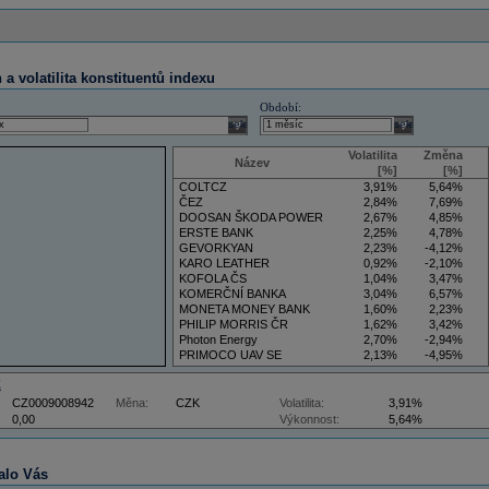
a volatilita konstituentů indexu
Období:
select
select
Volatilita
Změna
Název
[%]
[%]
COLTCZ
3,91%
5,64%
ČEZ
2,84%
7,69%
DOOSAN ŠKODA POWER
2,67%
4,85%
ERSTE BANK
2,25%
4,78%
GEVORKYAN
2,23%
-4,12%
KARO LEATHER
0,92%
-2,10%
KOFOLA ČS
1,04%
3,47%
KOMERČNÍ BANKA
3,04%
6,57%
MONETA MONEY BANK
1,60%
2,23%
PHILIP MORRIS ČR
1,62%
3,42%
Photon Energy
2,70%
-2,94%
PRIMOCO UAV SE
2,13%
-4,95%
VIG
4,09%
11,61%
Z
CZ0009008942
Měna:
CZK
Volatilita:
3,91%
0,00
Výkonnost:
5,64%
alo Vás