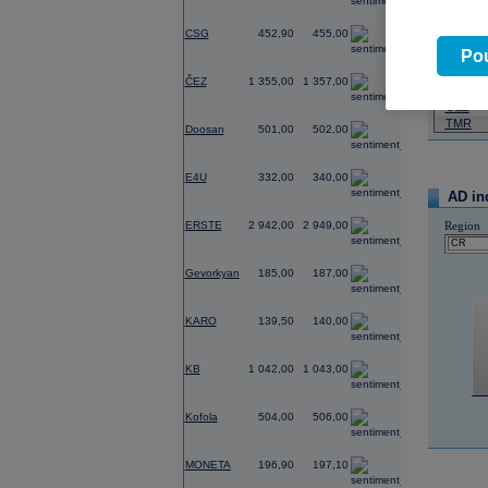
22:12
Wa
-1,75
17:55
Gl
CSG
452,90
455,00
07.08.2026
Pou
Název
-0,15
ČEZ
1 355,00
1 357,00
PHILIP
ČEZ
1,21
TMR
Doosan
501,00
502,00
-2,35
E4U
332,00
340,00
AD in
-1,11
ERSTE
2 942,00
2 949,00
Region
-0,54
Gevorkyan
185,00
187,00
0,00
KARO
139,50
140,00
-0,38
KB
1 042,00
1 043,00
-0,20
Kofola
504,00
506,00
0,00
MONETA
196,90
197,10