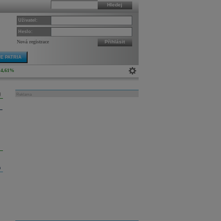
Hledej
Uživatel:
Heslo:
Nová registrace
Přihlásit
E PATRIA
4,61%
Reklama
m