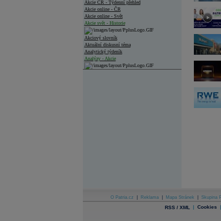
Akcie ČR - Týdenní přehled
Akcie online - ČR
Akcie online - Svět
Akcie svět - Historie
Akciový slovník
Aktuální diskusní téma
Analytický týdeník
Analýzy - Akcie
Analýzy společností - ČR
Analýzy společností - Střední Evropa
Analýzy společností - Svět
Ankety a diskuze
Archiv - Analýzy online
Archiv - Deník událostí
Archiv - Flash analýzy (svět)
Archiv - Globální makroekonomické přehledy
Archiv - Horké Zprávy
Archiv - Kalendář událostí
Archiv - Měnová politika
O Patria.cz
|
Reklama
|
Mapa Stránek
|
Skupina P
|
Cookies
RSS / XML
Archiv - Měsíční makroekonomické přehledy
Archiv - Souhrnné zprávy o vývoji ČR