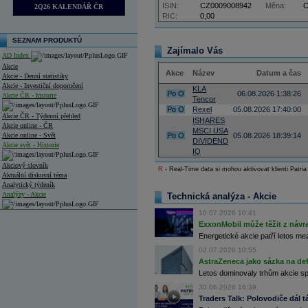
ISIN:
CZ0009008942
Měna:
2Q26 KALENDÁŘ ČR
RIC:
0,00
SEZNAM PRODUKTŮ
Zajímalo Vás
AD Index
Akcie
Akce
Název
Datum a čas
Akcie - Denní statistiky
Akcie - Investiční doporučení
KLA
Po
O
06.08.2026 1:38:26
Akcie ČR - historie
Tencor
Po
O
Rexel
05.08.2026 17:40:00
Akcie ČR - Týdenní přehled
ISHARES
Akcie online - ČR
MSCI USA
Akcie online - Svět
Po
O
05.08.2026 18:39:14
DIVIDEND
Akcie svět - Historie
IQ
Akciový slovník
R
- Real-Time data si mohou aktivovat klienti Patria
Aktuální diskusní téma
Analytický týdeník
Analýzy - Akcie
Technická analýza - Akcie
10.07.2026 10:41
Analýzy společností - ČR
ExxonMobil může těžit z návrat
Analýzy společností - Střední Evropa
Energetické akcie patří letos me
02.07.2026 10:55
Analýzy společností - Svět
AstraZeneca jako sázka na de
Letos dominovaly trhům akcie spoj
Ankety a diskuze
Archiv - Analýzy online
30.06.2026 16:39
Archiv - Deník událostí
Traders Talk: Polovodiče dál tá