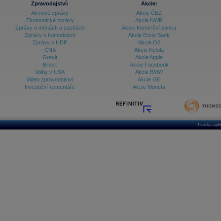
Zpravodajství:
Akcie:
Databanka - Ekonomický růst
Akciové zprávy
Akcie ČEZ
Ekonomické zprávy
Akcie NWR
Databanka - Indexy
Zprávy o měnách a sazbách
Akcie Komerční banka
Zprávy o komoditách
Akcie Erste Bank
Databanka - Měnové kurzy
Zprávy o HDP
Akcie O2
ČNB
Akcie Kofola
Databanka - Trh práce
Grexit
Akcie Apple
Brexit
Akcie Facebook
Databanka - Úrokové sazby
Volby v USA
Akcie BMW
Video zpravodajství
Akcie GE
Databanka - Veřejné rozpočty
Investiční komentáře
Akcie Moneta
Databanka - Zahraniční obchod a platební
bilance
Databanka akcie - ČR
Tvorba apl
Databanka akcie - Svět
Denní finanční zpravodaj
Denní kalendář událostí
Denní přehled - Akcie CEE
Denní přehled - Akcie ČR
Denní přehled - Akcie Svět
Dlouhé sazby - CZK dluhopisy vs. Swapy
Dlouhé sazby - Dlouhodobá výnosová křivka