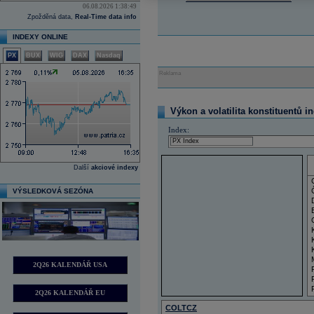
06.08.2026 1:38:49
Zpožděná data,
Real-Time data info
INDEXY ONLINE
PX
BUX
WIG
DAX
Nasdaq
Reklama
Výkon a volatilita konstituentů i
Index:
Další
akciové indexy
VÝSLEDKOVÁ SEZÓNA
2Q26 KALENDÁŘ USA
2Q26 KALENDÁŘ EU
COLTCZ