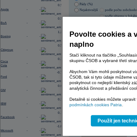
Pády (%)
0,52
Apple
-
-
Nejaktivnější
podle počtu zobchod
podle objemu v lokál
0,56
BoA
-
-
05.08.2026 0:00:00
Název
ISIN
Povolte cookies a 
1,28
Boeing
-
-
ERSTE BANK
AT00
naplno
ERSTE BANK
AT00
0,56
PHILIP MORRIS ČR
CS00
Citigroup
-
-
PHILIP MORRIS ČR
CS00
Stačí kliknout na tlačítko „Souhla
TOMA
CZ00
0,31
skupinu ČSOB a vybrané třetí stran
ENERGOAQUA
CS00
Coca
-
-
Cola
Abychom Vám mohli poskytnout víc
-0,77
ČSOB, tak si tyto údaje můžeme vz
Ford
-
-
AD index - vývoj
poskytnout co nejlepší klientský zá
0,96
analytická činnost a předávání coo
Region
GM
-
-
Odeslat
select
Detailně si cookies můžete upravit
0,33
IBM
-
-
podmínkách cookies Patria
.
0,14
Facebook
-
-
Použít jen techn
-1,09
Microsoft
-
-