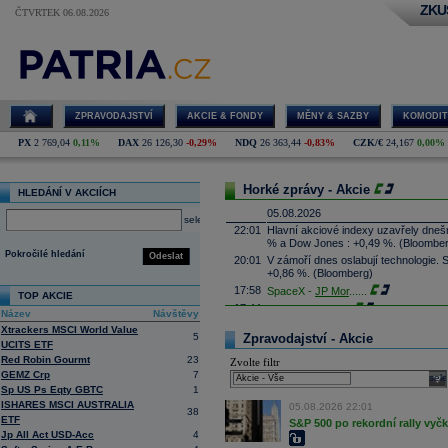
ZKU
ČTVRTEK 06.08.2026
ZPRAVODAJSTVÍ
AKCIE & FONDY
MĚNY & SAZBY
KOMODIT
PX
2 769,04
0,11%
DAX
26 126,30
-0,29%
NDQ
26 363,44
-0,83%
CZK/€
24,167
0,00%
Horké zprávy - Akcie
HLEDÁNÍ V AKCIÍCH
05.08.2026
select
22:01
Hlavní akciové indexy uzavřely dne
% a Dow Jones : +0,49 %. (Bloombe
Pokročilé hledání
Odeslat
20:01
V zámoří dnes oslabují technologie.
+0,86 %. (Bloomberg)
17:58
SpaceX -
JP Mor
......
TOP AKCIE
17:44
Palantir Techno
...
Název
Návštěvy
17:29
McDonald's
-
JP
......
Xtrackers MSCI World Value
5
Zpravodajství - Akcie
17:16
UCITS ETF
Booking.com - T
...
Red Robin Gourmt
23
Zvolte filtr
17:08
CSG získala podíl v kanadské firmě 
GEMZ Crp
7
systémy, technologie protivzdušné ob
sele
výši podílu ale nesdělila. Cílem inve
Sp US Ps Eqty GBTC
1
prosadit je zejména na trzích člens
ISHARES MSCI AUSTRALIA
05.08.2026 22:01
38
16:45
Arista Networks
...
ETF
S&P 500 po rekordní rally vyč
Jp All Act USD-Acc
4
16:27
AMD
-
JP Morga
......