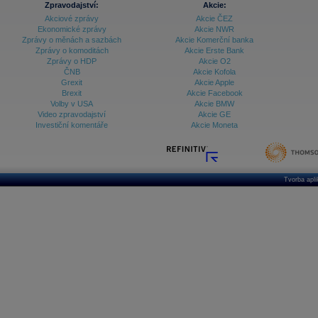
Zpravodajství:
Akcie:
Akciové zprávy
Akcie ČEZ
Archiv - Treasury alerty
Ekonomické zprávy
Akcie NWR
Zprávy o měnách a sazbách
Akcie Komerční banka
Archiv - Vývoj české koruny
Zprávy o komoditách
Akcie Erste Bank
Zprávy o HDP
Akcie O2
Archiv analýz - Makroukazatele
ČNB
Akcie Kofola
Grexit
Akcie Apple
Cenové indexy
Cenový kalkulátor
Brexit
Akcie Facebook
Ceny průmyslových výrobců - Data a prognózy
Volby v USA
Akcie BMW
(ČR)
Video zpravodajství
Akcie GE
Ceny průmyslových výrobců - Graf (ČR)
Investiční komentáře
Akcie Moneta
Ceny průmyslových výrobců - Kalendář (ČR)
Ceny průmyslových výrobců - Zpravodajství
CORPORATE WEB SOLUTION
DATA EXPORT
Databanka - Akcie
Tvorba apl
Databanka - Ceny
Databanka - Ekonomický růst
Databanka - Indexy
Databanka - Měnové kurzy
Databanka - Trh práce
Databanka - Úrokové sazby