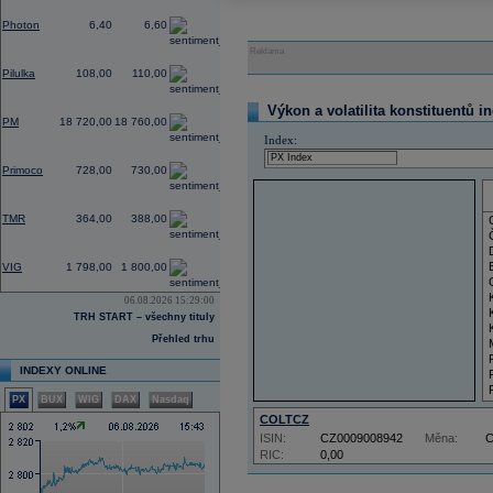
0,30
Photon
6,40
6,60
Reklama
5,61
Pilulka
108,00
110,00
0,32
Výkon a volatilita konstituentů i
PM
18 720,00
18 760,00
Index:
0,00
Primoco
728,00
730,00
0,00
TMR
364,00
388,00
5,26
VIG
1 798,00
1 800,00
06.08.2026 15:29:00
TRH START – všechny tituly
Přehled trhu
INDEXY ONLINE
PX
BUX
WIG
DAX
Nasdaq
COLTCZ
ISIN:
CZ0009008942
Měna:
RIC:
0,00