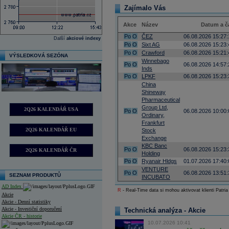
Zajímalo Vás
Akce
Název
Datum a č
Po
O
ČEZ
06.08.2026 15:27:
Další
akciové indexy
Po
O
Sixt AG
06.08.2026 15:23:
Po
O
Crawford
06.08.2026 15:21:
VÝSLEDKOVÁ SEZÓNA
Winnebago
Po
O
06.08.2026 14:57:
Inds
Po
O
LPKF
06.08.2026 15:23:
China
Shineway
Pharmaceutical
Group Ltd,
2Q26 KALENDÁŘ USA
Po
O
06.08.2026 10:00:
Ordinary,
Frankfurt
2Q26 KALENDÁŘ EU
Stock
Exchange
KBC Banc
Po
O
06.08.2026 15:23:
2Q26 KALENDÁŘ ČR
Holding
Po
O
Ryanair Hldgs
01.07.2026 17:40:
VENTURE
Po
O
06.08.2026 13:51:
SEZNAM PRODUKTŮ
INCUBATO
AD Index
R
- Real-Time data si mohou aktivovat klienti Patria
Akcie
Akcie - Denní statistiky
Akcie - Investiční doporučení
Technická analýza - Akcie
Akcie ČR - historie
10.07.2026 10:41