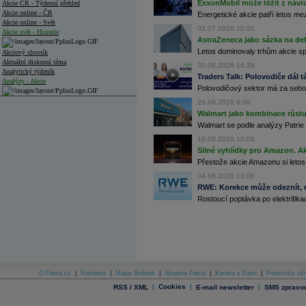
ExxonMobil může těžit z návrat
Akcie ČR - Týdenní přehled
Akcie online - ČR
Energetické akcie patří letos me
Akcie online - Svět
02.07.2026 10:55
Akcie svět - Historie
AstraZeneca jako sázka na de
Letos dominovaly trhům akcie spoj
Akciový slovník
Aktuální diskusní téma
30.06.2026 16:39
Analytický týdeník
Traders Talk: Polovodiče dál tá
Analýzy - Akcie
Polovodičový sektor má za sebou
Analýzy společností - ČR
26.06.2026 6:06
Walmart jako kombinace růstu 
Analýzy společností - Střední Evropa
Walmart se podle analýzy Patrie 
18.06.2026 10:00
Analýzy společností - Svět
Silné vyhlídky pro Amazon. Ak
Přestože akcie Amazonu si letos
Ankety a diskuze
Archiv - Analýzy online
04.06.2026 13:06
Archiv - Deník událostí
RWE: Korekce může odeznít, n
Rostoucí poptávka po elektrifikac
Archiv - Flash analýzy (svět)
Archiv - Globální makroekonomické přehledy
Archiv - Horké Zprávy
Archiv - Kalendář událostí
Archiv - Měnová politika
O Patria.cz
|
Reklama
|
Mapa Stránek
|
Skupina Patria
|
Kariéra v Patrii
|
Podmínky uží
|
Cookies
|
|
RSS / XML
E-mail newsletter
SMS zpravod
Archiv - Měsíční makroekonomické přehledy
Archiv - Souhrnné zprávy o vývoji ČR