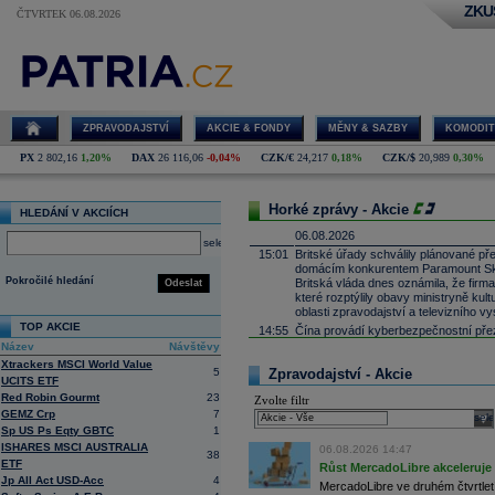
ZKU
ČTVRTEK 06.08.2026
ZPRAVODAJSTVÍ
AKCIE & FONDY
MĚNY & SAZBY
KOMODIT
PX
2 802,16
1,20%
DAX
26 116,06
-0,04%
CZK/€
24,217
0,18%
CZK/$
20,989
0,30%
Horké zprávy - Akcie
HLEDÁNÍ V AKCIÍCH
06.08.2026
select
15:01
Britské úřady schválily plánované př
domácím konkurentem Paramount Sk
Pokročilé hledání
Britská vláda dnes oznámila, že fir
Odeslat
které rozptýlily obavy ministryně ku
oblasti zpravodajství a televizního vy
TOP AKCIE
14:55
Čína provádí kyberbezpečnostní pře
Název
Návštěvy
14:41
Infineon
-
Morg
......
Xtrackers MSCI World Value
14:26
Heineken
-
Deut
......
5
Zpravodajství - Akcie
UCITS ETF
13:31
Jindřichohradecká likérka Fruko-Schul
Red Robin Gourmt
23
Zvolte filtr
hospodařila se ztrátou 10,6 milionu
k
GEMZ Crp
7
milionu
korun
. Firma loni vyměnila ve
sele
Sp US Ps Eqty GBTC
1
který se dříve zaměřoval na východn
ISHARES MSCI AUSTRALIA
06.08.2026 14:47
13:04
Generali
-
Citi
......
38
ETF
Růst MercadoLibre akceleruje n
12:49
Ahold -
UBS
sni
......
Jp All Act USD-Acc
4
MercadoLibre ve druhém čtvrtletí 
12:25
Next
-
Citigrou
......