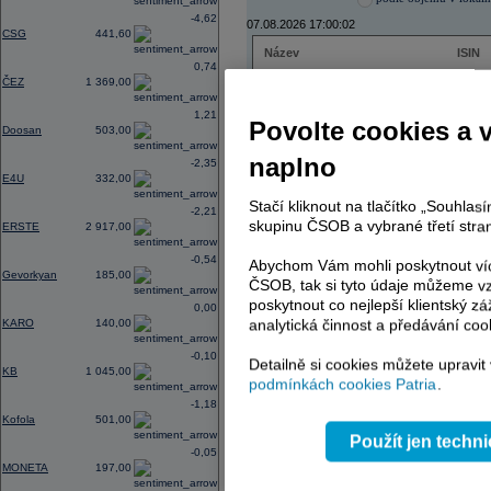
-4,62
07.08.2026 17:00:02
CSG
441,60
Název
ISIN
0,74
ČEZ
CZ000
ČEZ
1 369,00
PHILIP MORRIS ČR
CS00
ERSTE BANK
AT000
1,21
Povolte cookies a 
TMR
SK112
Doosan
503,00
naplno
-2,35
E4U
332,00
AD index - vývoj
Stačí kliknout na tlačítko „Souhla
-2,21
skupinu ČSOB a vybrané třetí stran
ERSTE
2 917,00
Region
Odeslat
select
-0,54
Abychom Vám mohli poskytnout víc
Gevorkyan
185,00
ČSOB, tak si tyto údaje můžeme vz
poskytnout co nejlepší klientský zá
0,00
analytická činnost a předávání coo
KARO
140,00
-0,10
Detailně si cookies můžete upravit
KB
1 045,00
podmínkách cookies Patria
.
-1,18
Kofola
501,00
Použít jen techn
-0,05
MONETA
197,00