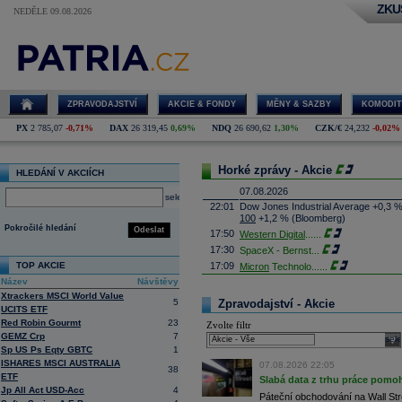
ZKU
NEDĚLE 09.08.2026
ZPRAVODAJSTVÍ
AKCIE & FONDY
MĚNY & SAZBY
KOMODIT
PX
2 785,07
-0,71%
DAX
26 319,45
0,69%
NDQ
26 690,62
1,30%
CZK/€
24,232
-0,02%
Horké zprávy - Akcie
HLEDÁNÍ V AKCIÍCH
07.08.2026
select
22:01
Dow Jones Industrial Average +0,3 
100
+1,2 % (Bloomberg)
Pokročilé hledání
Odeslat
17:50
Western Digital
......
17:30
SpaceX - Bernst
...
TOP AKCIE
17:09
Micron
Technolo
......
Název
Návštěvy
16:47
Exxon
Mobil - T
......
Xtrackers MSCI World Value
16:26
Objem obchodů s akciemi na pražské
5
Zpravodajství - Akcie
UCITS ETF
obchodů za poslední rok je 0,665 mld
Red Robin Gourmt
23
Zvolte filtr
16:23
Zvýšení výroby balistických střel A
GEMZ Crp
7
nějakou dobu potrvá. Agentuře Reuter
sele
Armin Papperger. Společná výroba 
Sp US Ps Eqty GBTC
1
doplnit arzenál Spojeným státům, kte
ISHARES MSCI AUSTRALIA
07.08.2026 22:05
38
(ČTK)
ETF
Slabá data z trhu práce pomoh
16:07
Conocophillips
......
Jp All Act USD-Acc
4
Páteční obchodování na Wall Stre