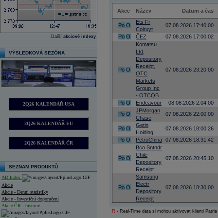
Akce
Název
Datum a čas
Ets Fr
Po
O
07.08.2026 17:40:00
Colruyt
Po
O
ČEZ
07.08.2026 17:00:02
Další
akciové indexy
Komatsu
Ltd,
VÝSLEDKOVÁ SEZÓNA
Depository
Receipt,
Po
O
07.08.2026 23:20:00
OTC
Markets
Group Inc
- OTCQB
Po
O
Endeavour
08.08.2026 2:04:00
2Q26 KALENDÁŘ USA
JPMorgan
Po
O
07.08.2026 22:00:00
Chase
2Q26 KALENDÁŘ EU
Getin
Po
O
07.08.2026 18:00:26
Holding
Po
O
PetroChina
07.08.2026 18:31:42
2Q26 KALENDÁŘ ČR
Bco Sntndr
Chile
Po
O
07.08.2026 20:45:10
Depository
SEZNAM PRODUKTŮ
Receipt
Samsung
AD Index
Electr
Akcie
Po
O
07.08.2026 18:30:00
Depository
Akcie - Denní statistiky
Receipt
Akcie - Investiční doporučení
Akcie ČR - historie
R
- Real-Time data si mohou aktivovat klienti Patria