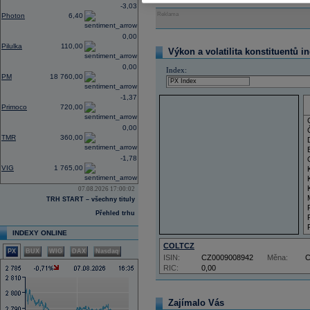
-3,03
Reklama
Photon
6,40
0,00
Pilulka
110,00
Výkon a volatilita konstituentů i
0,00
Index:
PM
18 760,00
-1,37
Primoco
720,00
0,00
TMR
360,00
-1,78
VIG
1 765,00
07.08.2026 17:00:02
TRH START – všechny tituly
Přehled trhu
INDEXY ONLINE
COLTCZ
PX
BUX
WIG
DAX
Nasdaq
ISIN:
CZ0009008942
Měna:
RIC:
0,00
Zajímalo Vás