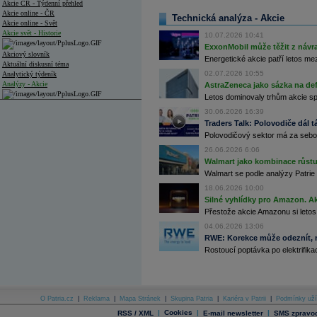
Akcie ČR - Týdenní přehled
Akcie online - ČR
Technická analýza - Akcie
Akcie online - Svět
Akcie svět - Historie
10.07.2026 10:41
ExxonMobil může těžit z návrat
Akciový slovník
Energetické akcie patří letos me
Aktuální diskusní téma
02.07.2026 10:55
Analytický týdeník
Analýzy - Akcie
AstraZeneca jako sázka na de
Letos dominovaly trhům akcie spoj
Analýzy společností - ČR
30.06.2026 16:39
Traders Talk: Polovodiče dál tá
Analýzy společností - Střední Evropa
Polovodičový sektor má za sebou
Analýzy společností - Svět
26.06.2026 6:06
Walmart jako kombinace růstu 
Ankety a diskuze
Walmart se podle analýzy Patrie 
Archiv - Analýzy online
18.06.2026 10:00
Archiv - Deník událostí
Silné vyhlídky pro Amazon. Ak
Archiv - Flash analýzy (svět)
Přestože akcie Amazonu si letos
04.06.2026 13:06
Archiv - Globální makroekonomické přehledy
RWE: Korekce může odeznít, n
Rostoucí poptávka po elektrifikac
Archiv - Horké Zprávy
Archiv - Kalendář událostí
Archiv - Měnová politika
O Patria.cz
|
Reklama
|
Mapa Stránek
|
Skupina Patria
|
Kariéra v Patrii
|
Podmínky uží
Archiv - Měsíční makroekonomické přehledy
|
Cookies
|
|
RSS / XML
E-mail newsletter
SMS zpravod
Archiv - Souhrnné zprávy o vývoji ČR