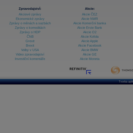
Archiv - Treasury alerty
Zpravodajství:
Akcie:
Akciové zprávy
Akcie ČEZ
Archiv - Vývoj české koruny
Ekonomické zprávy
Akcie NWR
Zprávy o měnách a sazbách
Akcie Komerční banka
Archiv analýz - Makroukazatele
Zprávy o komoditách
Akcie Erste Bank
Zprávy o HDP
Akcie O2
Cenové indexy
ČNB
Akcie Kofola
Cenový kalkulátor
Grexit
Akcie Apple
Ceny průmyslových výrobců - Data a prognózy
Brexit
Akcie Facebook
(ČR)
Volby v USA
Akcie BMW
Ceny průmyslových výrobců - Graf (ČR)
Video zpravodajství
Akcie GE
Ceny průmyslových výrobců - Kalendář (ČR)
Investiční komentáře
Akcie Moneta
Ceny průmyslových výrobců - Zpravodajství
CORPORATE WEB SOLUTION
DATA EXPORT
Databanka - Akcie
Databanka - Ceny
Tvorba apl
Databanka - Ekonomický růst
Databanka - Indexy
Databanka - Měnové kurzy
Databanka - Trh práce
Databanka - Úrokové sazby