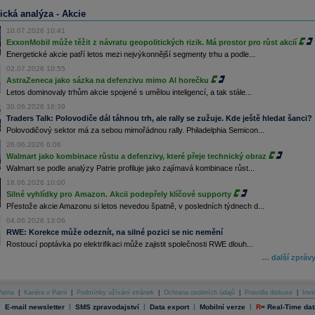
ická analýza - Akcie
10.07.2026 10:41
ExxonMobil může těžit z návratu geopolitických rizik. Má prostor pro růst akcií
Energetické akcie patří letos mezi nejvýkonnější segmenty trhu a podle...
02.07.2026 10:55
AstraZeneca jako sázka na defenzivu mimo AI horečku
Letos dominovaly trhům akcie spojené s umělou inteligencí, a tak stále...
30.06.2026 16:39
Traders Talk: Polovodiče dál táhnou trh, ale rally se zužuje. Kde ještě hledat šanci?
Polovodičový sektor má za sebou mimořádnou rally. Philadelphia Semicon...
26.06.2026 6:06
Walmart jako kombinace růstu a defenzivy, které přeje technický obraz
Walmart se podle analýzy Patrie profiluje jako zajímavá kombinace růst...
18.06.2026 10:00
Silné vyhlídky pro Amazon. Akcii podepřely klíčové supporty
Přestože akcie Amazonu si letos nevedou špatně, v posledních týdnech d...
04.06.2026 13:06
RWE: Korekce může odeznít, na silné pozici se nic nemění
Rostoucí poptávka po elektrifikaci může zajistit společnosti RWE dlouh...
… další zpráv
atria
|
Kariéra v Patrii
|
Podmínky užívání stránek
|
Ochrana osobních údajů
|
Pravidla diskuse
|
Inve
|
|
|
|
|
E-mail newsletter
SMS zpravodajství
Data export
Mobilní verze
R
=
Real-Time dat