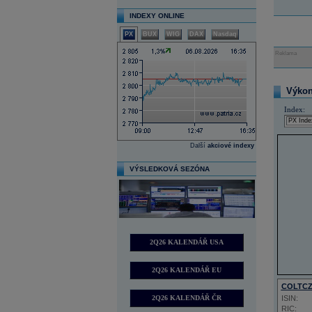
INDEXY ONLINE
PX
BUX
WIG
DAX
Nasdaq
Reklama
Výkon 
Index:
Další
akciové indexy
VÝSLEDKOVÁ SEZÓNA
2Q26 KALENDÁŘ USA
2Q26 KALENDÁŘ EU
COLTC
2Q26 KALENDÁŘ ČR
ISIN:
RIC: