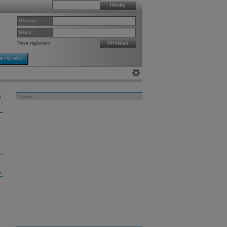
Hledej
Uživatel:
Heslo:
Nová registrace
Přihlásit
E PATRIA
Reklama
m