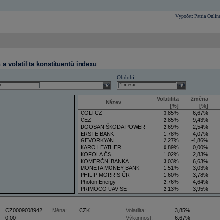
Výpočet: Patria Onlin
a volatilita konstituentů indexu
Období:
select
select
Volatilita
Změna
Název
[%]
[%]
COLTCZ
3,85%
6,67%
ČEZ
2,85%
9,43%
DOOSAN ŠKODA POWER
2,69%
2,54%
ERSTE BANK
1,78%
4,07%
GEVORKYAN
2,27%
-4,86%
KARO LEATHER
0,89%
0,00%
KOFOLA ČS
1,02%
2,83%
KOMERČNÍ BANKA
3,03%
6,63%
MONETA MONEY BANK
1,51%
3,03%
PHILIP MORRIS ČR
1,60%
3,78%
Photon Energy
2,76%
-4,64%
PRIMOCO UAV SE
2,13%
-3,95%
VIG
3,50%
5,88%
Z
CZ0009008942
Měna:
CZK
Volatilita:
3,85%
0,00
Výkonnost:
6,67%