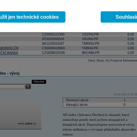
ktivnější
podle počtu zobchodovaných kusů
podle objemu v lokální měně
select
Odeslat
 17:00:03
žít jen technické cookies
Souhlas
Změna
ISIN
RIC
(%)
 BANK
AT0000652011
ERSTbl.PR
0,00
CZ0005112300
CEZPbl.PR
0,00
AT0000908504
VIGRbl.PR
0,00
SK1120010287
TMREbl.PR
0,00
 MORRIS ČR
CS0008418869
TABKbl.PR
0,00
ČNÍ BANKA
CZ0008019106
BKOMbl.PR
0,00
Zdroj: Burzy, Six Financial Informatio
dex - vývoj
Odeslat
select
16.10.2023 8:33:3
Rostoucí akcie
1
Klesající akcie
0
AD index (Advance-Decline) je ukazatel, který
znázorňuje poměr mezi počtem stoupajících a
klesajících akcií. Doporučujeme porovnávat vývoj
tohoto indikátoru s vývojem příslušného akciového
indexu.