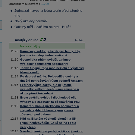
36 128,57
-0,05
americkém akciovém t
Composite
...více
Index
e
Jedna zajímavost a jedna teorie předraženého
XETRA
trhu
Tecdax
4 000,99
1,37
Nový akciový normál?
Performance
index
Odkupy míří k dalšímu rekordu. Hurá?
Analýzy online
Archiv
Název analýzy
11:26
Paměťový sektor je brzda pro techy, trhy
jsou na tom dopoledne smíšeně
11:19
Geopolitika trhům svědčí, zatímco
výsledky sentimentu nepomohly
11:46
Techy fungují, ropa moc nezlobí a výsledky
trhům svědčí
11:24
Po depresi mánie. Polovodiče otočily a
dnešní pokračování růstu podpoří Amazon
11:15
Fed nezvyšuje sazby, ale nejistotu,
výsledky velkých techů jsou smíšené a
akcie převážně zelené
11:13
Erste zvýšila výhled i dlouhodobé cíle,
výnosy ale zaostaly za očekáváním trhu
11:12
Komerční banka překonala očekávání a
zlepšila výhled. Hlavní výnosy však
zůstávají pod tlakem
12:37
Klid na Blízkém východě skončil a SK
Hynix nepřesvědčil. Čeká se na Fed a
velký tech
12:13
Výrobci pamětí propadají a tíží celý sektor,