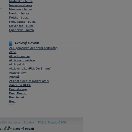
Maďarsko - burza
Německo - burza
Nizozemí - burza
Norsko - burza
Polsko - burza
Portugalsko - burza
Slovensko - burza
Španělsko - burza
Švýcarsko - burza
USA - burza
Akciový slovník
ADR (Americké depozitní certifikáty)
Akcie
Akcie kmenová
Akcie na doručitele
Akcie prioritní
Akciové riziko (Risk On Shares)
Akciové trhy
Arbitráž
At best order; at market order
Aukce na BCPP
Bear strategy
Bear, Bearish
Benchmark
Beta
BIC
y
Blokové obchody
Blue chips
Bonita
Book To Bill Ratio
stiční disclaimer
|
Náměty
|
FAQ
|
Skupina ČSOB
Book Value
a
|
=
placený obsah
Bookbuilding