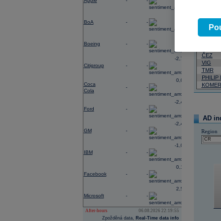
Apple
-
-
Neja
-0,40
BoA
-
-
06.08.2026
Pou
Název
-3,33
Boeing
-
-
ERSTE
ČEZ
-2,78
VIG
Citigroup
-
-
TMR
PHILIP
0,02
Coca
KOMER
-
-
Cola
-2,41
Ford
-
-
AD in
-2,49
GM
-
-
Region
-1,06
IBM
-
-
0,19
Facebook
-
-
2,54
Microsoft
-
-
After-hours
06.08.2026 22:19:55
Zpožděná data,
Real-Time data info