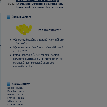
zatímco levnější ropa svědčí Evropě
09:41
FX Strategie: Eurodolar čeká rušné léto.
Koruna zůstává v dovolenkovém režimu
Škola investora
Výsledková sezóna v Evropě: Kalendář pro
2. čtvrtletí 2026
Výsledková sezóna Česko: Kalendář pro 2.
čtvrtletí 2026
Patria Finance a ČSOB rozšiřují nabídku
korunově zajištěných ETF. Nově americké,
evropské i technologické akcie bez
měnového rizika
Akciové burzy
Belgie - burza
Dánsko - burza
Finsko - burza
Francie - burza
Itálie - burza
Kanada - burza