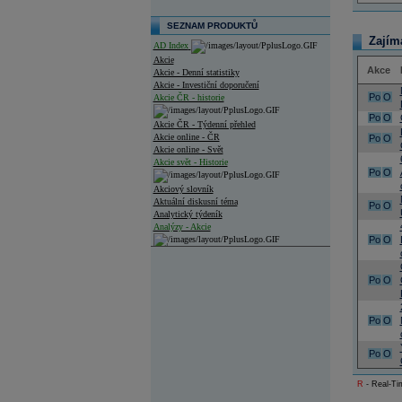
SEZNAM PRODUKTŮ
Zajím
AD Index
Akcie
Akce
Akcie - Denní statistiky
Akcie - Investiční doporučení
Po
O
Akcie ČR - historie
Po
O
Akcie ČR - Týdenní přehled
Akcie online - ČR
Po
O
Akcie online - Svět
Akcie svět - Historie
Po
O
Akciový slovník
Aktuální diskusní téma
Po
O
Analytický týdeník
Analýzy - Akcie
Po
O
Analýzy společností - ČR
Po
O
Analýzy společností - Střední Evropa
Analýzy společností - Svět
Po
O
Ankety a diskuze
Archiv - Analýzy online
Po
O
Archiv - Deník událostí
R
- Real-Tim
Archiv - Flash analýzy (svět)