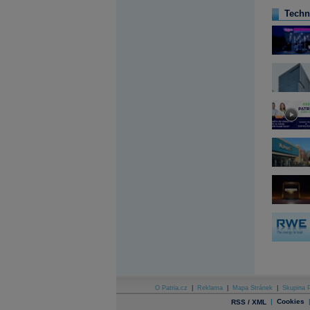
Archiv - Globální makroekonomické přehledy
Techn
Archiv - Horké Zprávy
Archiv - Kalendář událostí
Archiv - Měnová politika
Archiv - Měsíční makroekonomické přehledy
Archiv - Souhrnné zprávy o vývoji ČR
Archiv - Treasury alerty
Archiv - Vývoj české koruny
Archiv analýz - Makroukazatele
Cenové indexy
Cenový kalkulátor
Ceny průmyslových výrobců - Data a prognózy
(ČR)
Ceny průmyslových výrobců - Graf (ČR)
Ceny průmyslových výrobců - Kalendář (ČR)
Ceny průmyslových výrobců - Zpravodajství
CORPORATE WEB SOLUTION
DATA EXPORT
Databanka - Akcie
Databanka - Ceny
O Patria.cz
|
Reklama
|
Mapa Stránek
|
Skupina P
|
Cookies
RSS / XML
Databanka - Ekonomický růst