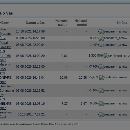
alo Vás
Nejlepší
Nejlepší
Název
Datum a čas
Změna
nákup
prodej
Nine
18.10.2021 14:17:58
-
-
-
Dragons
ČEZ
06.08.2026 16:25:00
-
-
-0,73%
Royal
06.08.2026 22:09:04
-
-
1,40%
Gold Inc
6xS
1 300,00%
AIR/RBI
06.08.2026 13:02:20
0,01
-
open
Murphy
06.08.2026 22:15:00
-
-
-7,70%
USA
4xS
95,40%
DNP/RBI
06.08.2026 16:48:04
10,06
10,38
open
Quantum
-1,18%
Computng
06.08.2026 22:19:52
-
-
Rg
2xS
0,00%
MBK/RBI
06.08.2026 12:06:19
7,37
7,47
open
Yanzhou
03.10.2018 7:27:21
-
-
-
Coal
e data si mohou aktivovat klienti Patria Plus / Investor Plus
ZDE
.