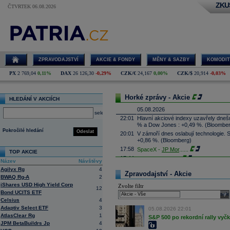
ZKU
ČTVRTEK 06.08.2026
ZPRAVODAJSTVÍ
AKCIE & FONDY
MĚNY & SAZBY
KOMODIT
PX
2 769,04
0,11%
DAX
26 126,30
-0,29%
CZK/€
24,167
0,00%
CZK/$
20,914
-0,03%
Horké zprávy - Akcie
HLEDÁNÍ V AKCIÍCH
05.08.2026
select
22:01
Hlavní akciové indexy uzavřely dne
% a Dow Jones : +0,49 %. (Bloombe
Pokročilé hledání
Odeslat
20:01
V zámoří dnes oslabují technologie.
+0,86 %. (Bloomberg)
17:58
SpaceX -
JP Mor
......
TOP AKCIE
17:44
Palantir Techno
...
Název
Návštěvy
17:29
McDonald's
-
JP
......
Agilyx Rg
4
Zpravodajství - Akcie
17:16
BWAQ Rg-A
2
Booking.com - T
...
iShares USD High Yield Corp
Zvolte filtr
17:08
CSG získala podíl v kanadské firmě 
12
Bond UCITS ETF
systémy, technologie protivzdušné ob
sele
výši podílu ale nesdělila. Cílem inve
Celsius
4
prosadit je zejména na trzích člens
Adaptiv Select ETF
3
05.08.2026 22:01
16:45
Arista Networks
...
AtlasClear Rg
1
S&P 500 po rekordní rally vyč
JPM BetaBuildrs Jp
4
16:27
AMD
-
JP Morga
......