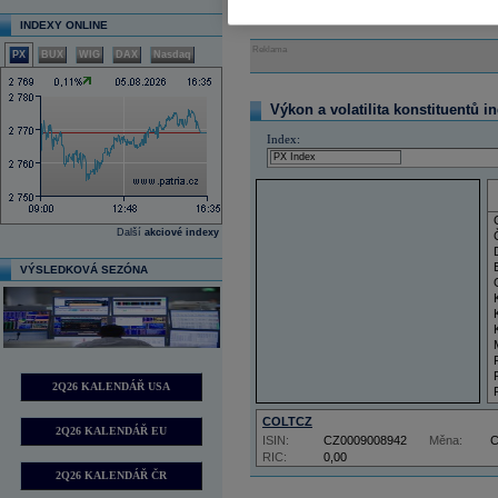
INDEXY ONLINE
Reklama
PX
BUX
WIG
DAX
Nasdaq
Výkon a volatilita konstituentů i
Index:
Další
akciové indexy
VÝSLEDKOVÁ SEZÓNA
2Q26 KALENDÁŘ USA
COLTCZ
2Q26 KALENDÁŘ EU
ISIN:
CZ0009008942
Měna:
RIC:
0,00
2Q26 KALENDÁŘ ČR