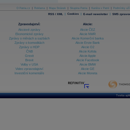
Databanka - Indexy
O Patria.cz
|
Reklama
|
Mapa Stránek
|
Skupina Patria
|
Kariéra v Patrii
|
Podmínky uží
|
Cookies
|
|
RSS / XML
E-mail newsletter
SMS zpravod
Databanka - Měnové kurzy
Databanka - Trh práce
Zpravodajství:
Akcie:
Akciové zprávy
Akcie ČEZ
Databanka - Úrokové sazby
Ekonomické zprávy
Akcie NWR
Zprávy o měnách a sazbách
Akcie Komerční banka
Databanka - Veřejné rozpočty
Zprávy o komoditách
Akcie Erste Bank
Zprávy o HDP
Akcie O2
Databanka - Zahraniční obchod a platební
ČNB
Akcie Kofola
bilance
Grexit
Akcie Apple
Databanka akcie - ČR
Brexit
Akcie Facebook
Volby v USA
Akcie BMW
Databanka akcie - Svět
Video zpravodajství
Akcie GE
Investiční komentáře
Akcie Moneta
Denní finanční zpravodaj
Denní kalendář událostí
Denní přehled - Akcie CEE
Denní přehled - Akcie ČR
Tvorba apl
Denní přehled - Akcie Svět
Dlouhé sazby - CZK dluhopisy vs. Swapy
Dlouhé sazby - Dlouhodobá výnosová křivka
Dlouhé sazby - FRA sazby a úrokové swapy