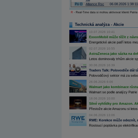
Archiv - Globální makroekonomické přehledy
Po
O
Alliance Rsc
06.08.2026 1:38:11
R
- Real-Time data si mohou aktivovat klienti Patria
Archiv - Horké Zprávy
Archiv - Kalendář událostí
Technická analýza - Akcie
Archiv - Měnová politika
10.07.2026 10:41
Archiv - Měsíční makroekonomické přehledy
ExxonMobil může těžit z návrat
Archiv - Souhrnné zprávy o vývoji ČR
Energetické akcie patří letos me
02.07.2026 10:55
Archiv - Treasury alerty
AstraZeneca jako sázka na de
Archiv - Vývoj české koruny
Letos dominovaly trhům akcie spoj
30.06.2026 16:39
Archiv analýz - Makroukazatele
Traders Talk: Polovodiče dál tá
Polovodičový sektor má za sebou
Cenové indexy
Cenový kalkulátor
26.06.2026 6:06
Ceny průmyslových výrobců - Data a prognózy
Walmart jako kombinace růstu 
(ČR)
Walmart se podle analýzy Patrie 
Ceny průmyslových výrobců - Graf (ČR)
18.06.2026 10:00
Ceny průmyslových výrobců - Kalendář (ČR)
Silné vyhlídky pro Amazon. Ak
Ceny průmyslových výrobců - Zpravodajství
CORPORATE WEB SOLUTION
Přestože akcie Amazonu si letos
DATA EXPORT
04.06.2026 13:06
Databanka - Akcie
RWE: Korekce může odeznít, n
Rostoucí poptávka po elektrifikac
Databanka - Ceny
Databanka - Ekonomický růst