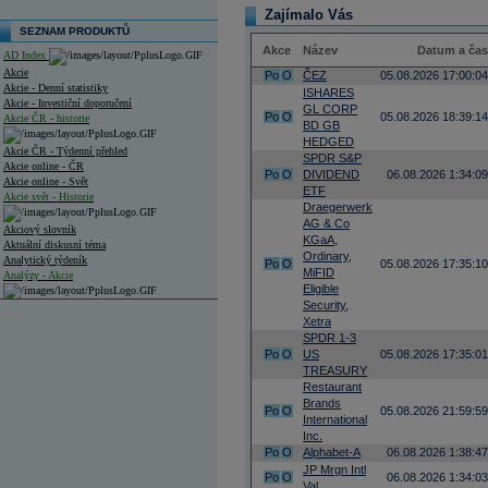
Zajímalo Vás
SEZNAM PRODUKTŮ
Akce
Název
Datum a čas
AD Index
Akcie
Po
O
ČEZ
05.08.2026 17:00:04
Akcie - Denní statistiky
ISHARES
Akcie - Investiční doporučení
GL CORP
Po
O
05.08.2026 18:39:14
Akcie ČR - historie
BD GB
HEDGED
Akcie ČR - Týdenní přehled
SPDR S&P
Akcie online - ČR
Po
O
DIVIDEND
06.08.2026 1:34:09
Akcie online - Svět
ETF
Akcie svět - Historie
Draegerwerk
AG & Co
Akciový slovník
KGaA,
Aktuální diskusní téma
Ordinary,
Analytický týdeník
Po
O
05.08.2026 17:35:10
MiFID
Analýzy - Akcie
Eligible
Security,
Analýzy společností - ČR
Xetra
SPDR 1-3
Analýzy společností - Střední Evropa
Po
O
US
05.08.2026 17:35:01
TREASURY
Analýzy společností - Svět
Restaurant
Brands
Ankety a diskuze
Po
O
05.08.2026 21:59:59
International
Archiv - Analýzy online
Inc.
Archiv - Deník událostí
Po
O
Alphabet-A
06.08.2026 1:38:47
Archiv - Flash analýzy (svět)
JP Mrgn Intl
Po
O
06.08.2026 1:34:03
Val