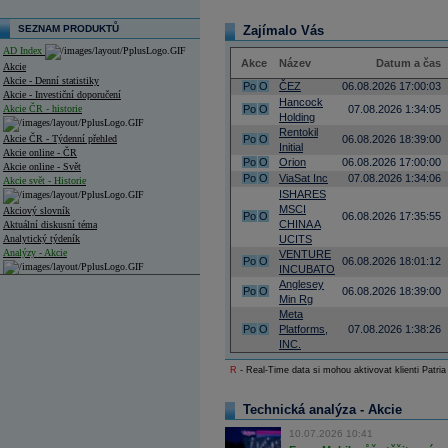
SEZNAM PRODUKTŮ
Zajímalo Vás
AD Index
Akce
Název
Datum a čas
Akcie
Akcie - Denní statistiky
Po
O
ČEZ
06.08.2026 17:00:03
Akcie - Investiční doporučení
Hancock
Akcie ČR - historie
Po
O
07.08.2026 1:34:05
Holding
Rentokil
Akcie ČR - Týdenní přehled
Po
O
06.08.2026 18:39:00
Initial
Akcie online - ČR
Po
O
Orion
06.08.2026 17:00:00
Akcie online - Svět
Po
O
ViaSat Inc
07.08.2026 1:34:06
Akcie svět - Historie
ISHARES
MSCI
Akciový slovník
Po
O
06.08.2026 17:35:55
CHINA A
Aktuální diskusní téma
Analytický týdeník
UCITS
Analýzy - Akcie
VENTURE
Po
O
06.08.2026 18:01:12
INCUBATO
Analýzy společností - ČR
Anglesey
Po
O
06.08.2026 18:39:00
Min Rg
Analýzy společností - Střední Evropa
Meta
Po
O
Platforms,
07.08.2026 1:38:26
Analýzy společností - Svět
INC.
R
- Real-Time data si mohou aktivovat klienti Patria
Ankety a diskuze
Archiv - Analýzy online
Archiv - Deník událostí
Technická analýza - Akcie
Archiv - Flash analýzy (svět)
10.07.2026 10:41