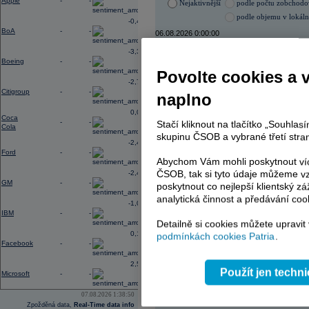
Apple
-
-
Nejaktivnější
podle počtu zobchod
podle objemu v lokál
-0,40
BoA
-
-
06.08.2026 0:00:00
Název
ISIN
-3,33
Boeing
-
-
VIG
AT000
Povolte cookies a 
ERSTE BANK
AT000
-2,78
PHILIP MORRIS ČR
CS00
Citigroup
-
-
naplno
KOMERČNÍ BANKA
CZ00
TMR
SK112
0,02
Coca
-
-
Stačí kliknout na tlačítko „Souhla
Cola
skupinu ČSOB a vybrané třetí stran
-2,41
Ford
-
-
AD index - vývoj
Abychom Vám mohli poskytnout víc
ČSOB, tak si tyto údaje můžeme vz
-2,49
Region
Odeslat
GM
-
-
select
poskytnout co nejlepší klientský zá
analytická činnost a předávání coo
-1,06
IBM
-
-
Detailně si cookies můžete upravit
0,19
podmínkách cookies Patria
.
Facebook
-
-
2,54
Použít jen techn
Microsoft
-
-
07.08.2026 1:38:50
Zpožděná data,
Real-Time data info