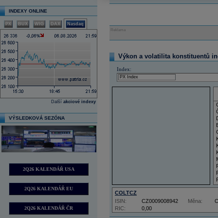
INDEXY ONLINE
PX
BUX
WIG
DAX
Nasdaq
Reklama
Výkon a volatilita konstituentů i
Index:
Další
akciové indexy
VÝSLEDKOVÁ SEZÓNA
2Q26 KALENDÁŘ USA
2Q26 KALENDÁŘ EU
COLTCZ
ISIN:
CZ0009008942
Měna:
2Q26 KALENDÁŘ ČR
RIC:
0,00