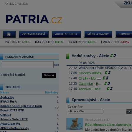
ZKU
PÁTEK 07.08.2026
ZPRAVODAJSTVÍ
AKCIE & FONDY
MĚNY & SAZBY
KOMODIT
PX
2 805,12
1,30%
DAX
26 140,13
0,05%
CZK/€
24,222
0,01%
CZK/$
21,020
-0,03%
Horké zprávy - Akcie
HLEDÁNÍ V AKCIÍCH
06.08.2026
select
22:12
Wall Street závěr: SPX500 -0,2 %, D
17:55
Globalfoundries
...
Pokročilé hledání
Odeslat
17:40
Eli Lilly
-
Mor
......
17:25
Caterpillar
-
B
......
TOP AKCIE
17:10
Applovin -
Deut
......
Název
Návštěvy
16:55
Albemarle - Miz
...
Agilyx Rg
4
16:53
Zpravodajství - Akcie
Výrobce příslušenství pro elektroni
BWAQ Rg-A
2
propadl do ztráty 8,8 milionu
korun
. 
iShares USD High Yield Corp
Zvolte filtr
Obrat společnosti se loni meziročně s
12
Bond UCITS ETF
sele
16:41
AMD
- Rosenbla
......
Celsius
4
16:26
Britské úřady schválily plánované př
Adaptiv Select ETF
3
06.08.2026 14:47
domácím konkurentem Paramount Sk
AtlasClear Rg
1
Růst MercadoLibre akceleruje n
Britská vláda dnes oznámila, že fir
JPM BetaBuildrs Jp
4
které rozptýlily obavy ministryně ku
MercadoLibre ve druhém čtvrtletí 