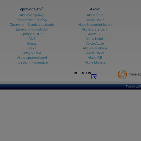
Zpravodajství:
Akcie:
Akciové zprávy
Akcie ČEZ
Ekonomické zprávy
Akcie NWR
Zprávy o měnách a sazbách
Akcie Komerční banka
Zprávy o komoditách
Akcie Erste Bank
Zprávy o HDP
Akcie O2
ČNB
Akcie Kofola
Grexit
Akcie Apple
Brexit
Akcie Facebook
Volby v USA
Akcie BMW
Video zpravodajství
Akcie GE
Investiční komentáře
Akcie Moneta
Tvorba apl