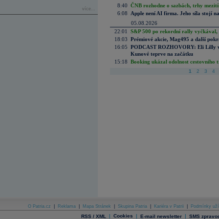
8:40
ČNB rozhodne o sazbách, trhy mezitím
více...
6:08
Apple není AI firma. Jeho síla stojí n
05.08.2026
22:01
S&P 500 po rekordní rally vyčkával,
18:03
Prémiové akcie, Mag495 a další pokr
16:05
PODCAST ROZHOVORY: Eli Lilly vs. 
Kunové teprve na začátku
15:18
Booking ukázal odolnost cestovního trh
1
2
3
4
O Patria.cz
|
Reklama
|
Mapa Stránek
|
Skupina Patria
|
Kariéra v Patrii
|
Podmínky uží
|
Cookies
|
|
RSS / XML
E-mail newsletter
SMS zpravod