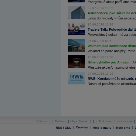
Energetické akcie patří letos me
Archiv - Globální makroekonomické přehledy
02.07.2026 10:55
Archiv - Horké Zprávy
AstraZeneca jako sázka na de
Archiv - Kalendář událostí
Letos dominovaly trhům akcie spoj
30.06.2026 16:39
Archiv - Měnová politika
Traders Talk: Polovodiče dál tá
Polovodičový sektor má za sebou
Archiv - Měsíční makroekonomické přehledy
Archiv - Souhrnné zprávy o vývoji ČR
26.06.2026 6:06
Walmart jako kombinace růstu 
Archiv - Treasury alerty
Walmart se podle analýzy Patrie 
18.06.2026 10:00
Archiv - Vývoj české koruny
Silné vyhlídky pro Amazon. Ak
Archiv analýz - Makroukazatele
Přestože akcie Amazonu si letos
04.06.2026 13:06
Cenové indexy
RWE: Korekce může odeznít, n
Cenový kalkulátor
Rostoucí poptávka po elektrifikac
Ceny průmyslových výrobců - Data a prognózy
(ČR)
Ceny průmyslových výrobců - Graf (ČR)
Ceny průmyslových výrobců - Kalendář (ČR)
Ceny průmyslových výrobců - Zpravodajství
CORPORATE WEB SOLUTION
DATA EXPORT
Databanka - Akcie
O Patria.cz
|
Reklama
|
Mapa Stránek
|
|
|
Podmínky užívání stránek
|
Databanka - Ceny
|
Cookies
|
|
|
RSS / XML
Moje e-maily
Moje sms
Databanka - Ekonomický růst