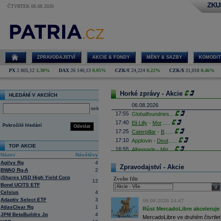
ZKU
ČTVRTEK 06.08.2026
ZPRAVODAJSTVÍ
AKCIE & FONDY
MĚNY & SAZBY
KOMODIT
PX
2 805,12
1,30%
DAX
26 140,13
0,05%
CZK/€
24,224
0,22%
CZK/$
21,018
0,46%
Horké zprávy - Akcie
HLEDÁNÍ V AKCIÍCH
06.08.2026
select
17:55
Globalfoundries
...
17:40
Eli Lilly
-
Mor
......
Pokročilé hledání
Odeslat
17:25
Caterpillar
-
B
......
17:10
Applovin -
Deut
......
TOP AKCIE
16:55
Albemarle - Miz
...
Název
Návštěvy
16:53
Výrobce příslušenství pro elektroni
Agilyx Rg
4
propadl do ztráty 8,8 milionu
korun
. 
Zpravodajství - Akcie
BWAQ Rg-A
2
Obrat společnosti se loni meziročně s
iShares USD High Yield Corp
Zvolte filtr
16:41
AMD
- Rosenbla
......
12
Bond UCITS ETF
sele
16:26
Britské úřady schválily plánované př
Celsius
4
domácím konkurentem Paramount Sk
Adaptiv Select ETF
3
Britská vláda dnes oznámila, že fir
06.08.2026 14:47
AtlasClear Rg
1
které rozptýlily obavy ministryně ku
Růst MercadoLibre akceleruje n
JPM BetaBuildrs Jp
4
16:26
Objem obchodů s akciemi na pražské
MercadoLibre ve druhém čtvrtletí 