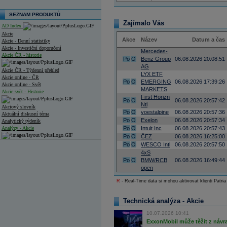
SEZNAM PRODUKTŮ
Zajímalo Vás
AD Index
Akcie
Akce
Název
Datum a čas
Akcie - Denní statistiky
Akcie - Investiční doporučení
Mercedes-
Akcie ČR - historie
Po
O
Benz Group
06.08.2026 20:08:51
AG
Akcie ČR - Týdenní přehled
LYX ETF
Akcie online - ČR
Po
O
EMERGING
06.08.2026 17:39:26
Akcie online - Svět
MARKETS
Akcie svět - Historie
First Horizn
Po
O
06.08.2026 20:57:42
Ntl
Akciový slovník
Po
O
voestalpine
06.08.2026 20:57:36
Aktuální diskusní téma
Po
O
Exelon
06.08.2026 20:57:34
Analytický týdeník
Analýzy - Akcie
Po
O
Intuit Inc
06.08.2026 20:57:43
Po
O
ČEZ
06.08.2026 16:25:00
Analýzy společností - ČR
Po
O
WESCO Intl
06.08.2026 20:57:50
4xS
Analýzy společností - Střední Evropa
Po
O
BMW/RCB
06.08.2026 16:49:44
open
Analýzy společností - Svět
R
- Real-Time data si mohou aktivovat klienti Patria
Ankety a diskuze
Archiv - Analýzy online
Technická analýza - Akcie
Archiv - Deník událostí
10.07.2026 10:41
Archiv - Flash analýzy (svět)
ExxonMobil může těžit z návrat