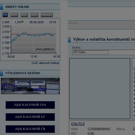
INDEXY ONLINE
PX
BUX
WIG
DAX
Nasdaq
Reklama
Výkon a volatilita konstituentů i
Index:
Další
akciové indexy
VÝSLEDKOVÁ SEZÓNA
2Q26 KALENDÁŘ USA
2Q26 KALENDÁŘ EU
COLTCZ
2Q26 KALENDÁŘ ČR
ISIN:
CZ0009008942
Měna:
RIC:
0,00