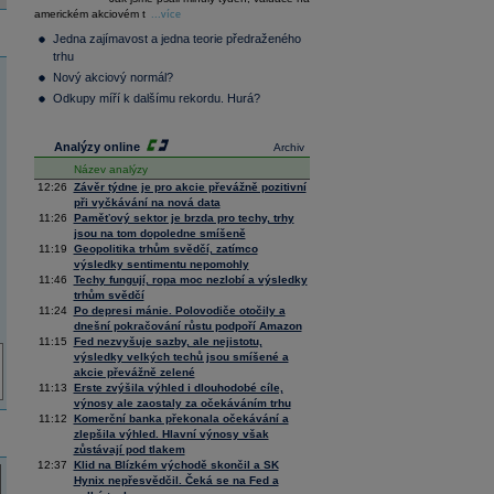
36 128,57
-0,05
americkém akciovém t
...více
Composite
Index
Jedna zajímavost a jedna teorie předraženého
XETRA
trhu
Tecdax
4 070,39
1,73
Nový akciový normál?
Performance
Odkupy míří k dalšímu rekordu. Hurá?
index
Analýzy online
Archiv
Název analýzy
12:26
Závěr týdne je pro akcie převážně pozitivní
při vyčkávání na nová data
11:26
Paměťový sektor je brzda pro techy, trhy
jsou na tom dopoledne smíšeně
11:19
Geopolitika trhům svědčí, zatímco
výsledky sentimentu nepomohly
11:46
Techy fungují, ropa moc nezlobí a výsledky
trhům svědčí
11:24
Po depresi mánie. Polovodiče otočily a
dnešní pokračování růstu podpoří Amazon
11:15
Fed nezvyšuje sazby, ale nejistotu,
výsledky velkých techů jsou smíšené a
akcie převážně zelené
11:13
Erste zvýšila výhled i dlouhodobé cíle,
výnosy ale zaostaly za očekáváním trhu
11:12
Komerční banka překonala očekávání a
zlepšila výhled. Hlavní výnosy však
zůstávají pod tlakem
12:37
Klid na Blízkém východě skončil a SK
Hynix nepřesvědčil. Čeká se na Fed a