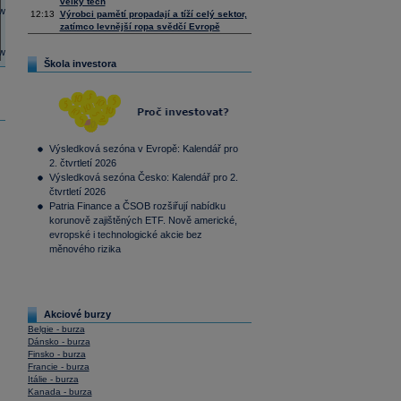
velký tech
12:13
Výrobci pamětí propadají a tíží celý sektor,
zatímco levnější ropa svědčí Evropě
Škola investora
Výsledková sezóna v Evropě: Kalendář pro
2. čtvrtletí 2026
Výsledková sezóna Česko: Kalendář pro 2.
čtvrtletí 2026
Patria Finance a ČSOB rozšiřují nabídku
korunově zajištěných ETF. Nově americké,
evropské i technologické akcie bez
měnového rizika
Akciové burzy
Belgie - burza
Dánsko - burza
Finsko - burza
Francie - burza
Itálie - burza
Kanada - burza