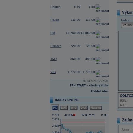
-3,03
Photon
6,40
6,58
Výkon 
0,00
Pilulka
111,00
113,00
Index:
0,00
PM
18 760,00
18 860,00
-1,37
Primoco
720,00
728,00
0,00
TMR
360,00
388,00
-1,17
VIG
1 772,00
1 776,00
07.08.2026 15:22:00
TRH START – všechny tituly
Přehled trhu
COLTC
INDEXY ONLINE
ISIN:
RIC:
PX
BUX
WIG
DAX
Nasdaq
Zajím
Akce