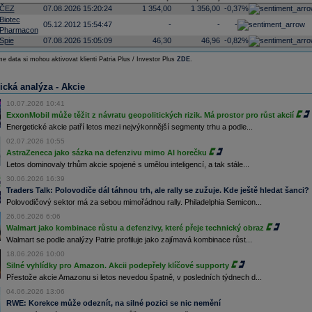
ČEZ
07.08.2026 15:20:24
1 354,00
1 356,00
-0,37%
Biotec
05.12.2012 15:54:47
-
-
-
Pharmacon
Spie
07.08.2026 15:05:09
46,30
46,96
-0,82%
e data si mohou aktivovat klienti Patria Plus / Investor Plus
ZDE
.
ická analýza - Akcie
10.07.2026 10:41
ExxonMobil může těžit z návratu geopolitických rizik. Má prostor pro růst akcií
Energetické akcie patří letos mezi nejvýkonnější segmenty trhu a podle...
02.07.2026 10:55
AstraZeneca jako sázka na defenzivu mimo AI horečku
Letos dominovaly trhům akcie spojené s umělou inteligencí, a tak stále...
30.06.2026 16:39
Traders Talk: Polovodiče dál táhnou trh, ale rally se zužuje. Kde ještě hledat šanci?
Polovodičový sektor má za sebou mimořádnou rally. Philadelphia Semicon...
26.06.2026 6:06
Walmart jako kombinace růstu a defenzivy, které přeje technický obraz
Walmart se podle analýzy Patrie profiluje jako zajímavá kombinace růst...
18.06.2026 10:00
Silné vyhlídky pro Amazon. Akcii podepřely klíčové supporty
Přestože akcie Amazonu si letos nevedou špatně, v posledních týdnech d...
04.06.2026 13:06
RWE: Korekce může odeznít, na silné pozici se nic nemění