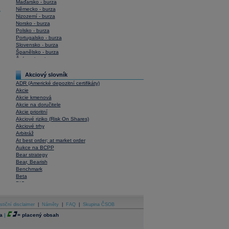
Maďarsko - burza
Německo - burza
y
Nizozemí - burza
Norsko - burza
Polsko - burza
Portugalsko - burza
Slovensko - burza
Španělsko - burza
Švýcarsko - burza
USA - burza
Akciový slovník
ADR (Americké depozitní certifikáty)
Akcie
Akcie kmenová
Akcie na doručitele
Akcie prioritní
Akciové riziko (Risk On Shares)
Akciové trhy
Arbitráž
At best order; at market order
Aukce na BCPP
Bear strategy
Bear, Bearish
Benchmark
Beta
BIC
Blokové obchody
Blue chips
stiční disclaimer
Bonita
|
Náměty
|
FAQ
|
Skupina ČSOB
Book To Bill Ratio
a
|
=
placený obsah
Book Value
Bookbuilding