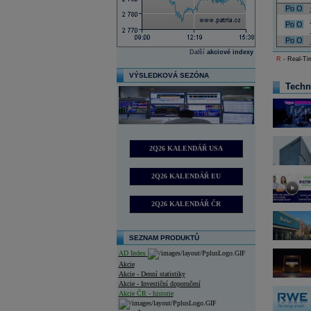
Po
O
Po
O
Po
O
Další
akciové indexy
R
- Real-Tim
VÝSLEDKOVÁ SEZÓNA
Techn
2Q26 KALENDÁŘ USA
2Q26 KALENDÁŘ EU
2Q26 KALENDÁŘ ČR
SEZNAM PRODUKTŮ
AD Index
Akcie
Akcie - Denní statistiky
Akcie - Investiční doporučení
Akcie ČR - historie