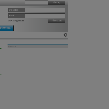
Hledej
Uživatel:
Heslo:
Nová registrace
Přihlásit
E PATRIA
Reklama
m