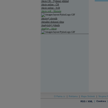
Akcie ČR - Týdenní přehled
Akcie online - ČR
Akcie online - Svět
Akcie svět - Historie
Akciový slovník
Aktuální diskusní téma
Analytický týdeník
Analýzy - Akcie
Analýzy společností - ČR
Analýzy společností - Střední Evropa
Analýzy společností - Svět
Ankety a diskuze
Archiv - Analýzy online
Archiv - Deník událostí
Archiv - Flash analýzy (svět)
Archiv - Globální makroekonomické přehledy
Archiv - Horké Zprávy
Archiv - Kalendář událostí
Archiv - Měnová politika
O Patria.cz
|
Reklama
|
Mapa Stránek
|
Skupina P
|
Cookies
RSS / XML
Archiv - Měsíční makroekonomické přehledy
Archiv - Souhrnné zprávy o vývoji ČR