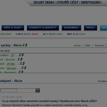
ZKUSIT DEMO
OTEVŘÍT ÚČET
WEBTRADER
|
|
|
MĚNY & SAZBY
KOMODITY & DERIVÁTY
EKONOMIKA
PRÁVO
MOJ
,238
0,04%
CZK/$
20,945
-0,41%
AU
4 339,69
2,46%
BRT
83,08
4,61%
 zprávy - Akcie
Archiv
SMS
Terminál
|
|
.08.2026
oudflare -
JP
......
ock - Bernste
...
rbnb -
JP Mor
......
che -
Morgan
......
L - Bernstein
...
E Systems - M
...
dajství - Akcie
dna z největších světových pořadatelů kulturních akcí Live Nation získá majoritní podíl 51
Emaile
ocent v novém provozovateli multifunkčních hal O2 arena, O2 universum a Forum Karlín.
vý společný podnik založí s investiční skupinou PPF, která prostřednictvím dceřiné firmy
stsport O2 arenu a O2 universum vlastní. Ve Foru Karlín, které od loňska vlastní Patria
select
vestiční společnost, PPF dosud působila jako provozovatel (ČTK)
ciové podílové fondy za prvních sedm měsíců letošního roku vynesly v průměru 9,5
07.08.2026 12:55
ocenta, smíšené fondy 4,4 procenta a dluhopisové fondy 0,6 procenta. V loňském roce
Co je vlastně cílem americké centrální banky? Nasliboval toho Warsh příliš?
ciové fondy podle indexu přinesly celkové zhodnocení 9,4 procenta, smíšené fondy 6,9
Ekonom Richard Clarida působil ve vedení americké centrální banky a na...
ocenta a dluhopisové fondy 2,5 procenta (ČTK)