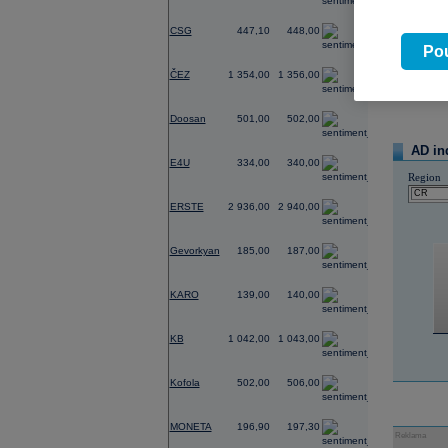
-3,24
CSG
447,10
448,00
07.08.2026
Pou
Název
-0,37
ČEZ
1 354,00
1 356,00
TMR
1,01
Doosan
501,00
502,00
-2,35
AD in
E4U
334,00
340,00
Region
-1,54
ERSTE
2 936,00
2 940,00
-0,54
Gevorkyan
185,00
187,00
0,00
KARO
139,00
140,00
-0,29
KB
1 042,00
1 043,00
-0,20
Kofola
502,00
506,00
0,10
MONETA
196,90
197,30
Reklama