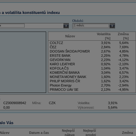
a volatilita konstituentů indexu
Období:
select
select
Volatilita
Změna
Název
[%]
[%]
COLTCZ
3,91%
5,64%
ČEZ
2,84%
7,69%
DOOSAN ŠKODA POWER
2,67%
4,85%
ERSTE BANK
2,25%
4,78%
GEVORKYAN
2,23%
-4,12%
KARO LEATHER
0,92%
-2,10%
KOFOLA ČS
1,04%
3,47%
KOMERČNÍ BANKA
3,04%
6,57%
MONETA MONEY BANK
1,60%
2,23%
PHILIP MORRIS ČR
1,62%
3,42%
Photon Energy
2,70%
-2,94%
PRIMOCO UAV SE
2,13%
-4,95%
VIG
4,09%
11,61%
Z
CZ0009008942
Měna:
CZK
Volatilita:
3,91%
0,00
Výkonnost:
5,64%
alo Vás
Nejlepší
Nejlepší
Název
Datum a čas
Změna
nákup
prodej