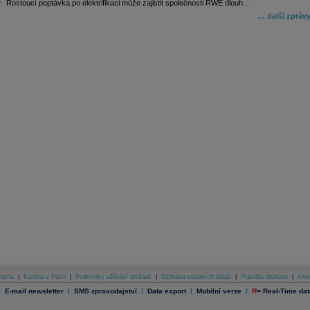
Rostoucí poptávka po elektrifikaci může zajistit společnosti RWE dlouh...
… další zpráv
atria
|
Kariéra v Patrii
|
Podmínky užívání stránek
|
Ochrana osobních údajů
|
Pravidla diskuse
|
Inve
|
|
|
|
|
E-mail newsletter
SMS zpravodajství
Data export
Mobilní verze
R
=
Real-Time dat