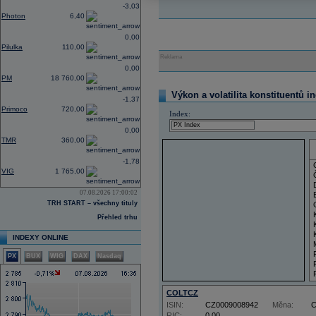
-3,03
Photon
6,40
0,00
Pilulka
110,00
Reklama
0,00
PM
18 760,00
Výkon a volatilita konstituentů i
-1,37
Primoco
720,00
Index:
0,00
TMR
360,00
-1,78
VIG
1 765,00
07.08.2026 17:00:02
TRH START – všechny tituly
Přehled trhu
INDEXY ONLINE
PX
BUX
WIG
DAX
Nasdaq
COLTCZ
ISIN:
CZ0009008942
Měna:
RIC:
0,00