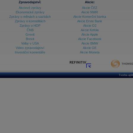
Zpravodajství:
Akcie:
Akciové zprávy
Akcie ČEZ
Archiv - Vývoj české koruny
Ekonomické zprávy
Akcie NWR
Zprávy o měnách a sazbách
Akcie Komerční banka
Archiv analýz - Makroukazatele
Zprávy o komoditách
Akcie Erste Bank
Zprávy o HDP
Akcie O2
Cenové indexy
Cenový kalkulátor
ČNB
Akcie Kofola
Ceny průmyslových výrobců - Data a prognózy
Grexit
Akcie Apple
(ČR)
Brexit
Akcie Facebook
Ceny průmyslových výrobců - Graf (ČR)
Volby v USA
Akcie BMW
Ceny průmyslových výrobců - Kalendář (ČR)
Video zpravodajství
Akcie GE
Ceny průmyslových výrobců - Zpravodajství
Investiční komentáře
Akcie Moneta
CORPORATE WEB SOLUTION
DATA EXPORT
Databanka - Akcie
Databanka - Ceny
Tvorba apl
Databanka - Ekonomický růst
Databanka - Indexy
Databanka - Měnové kurzy
Databanka - Trh práce
Databanka - Úrokové sazby
Databanka - Veřejné rozpočty