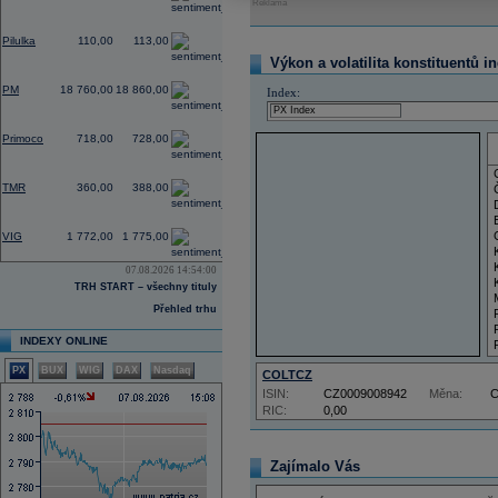
Reklama
0,00
Pilulka
110,00
113,00
Výkon a volatilita konstituentů i
0,00
PM
18 760,00
18 860,00
Index:
-1,37
Primoco
718,00
728,00
0,00
TMR
360,00
388,00
-1,22
VIG
1 772,00
1 775,00
07.08.2026 14:54:00
TRH START – všechny tituly
Přehled trhu
INDEXY ONLINE
PX
BUX
WIG
DAX
Nasdaq
COLTCZ
ISIN:
CZ0009008942
Měna:
RIC:
0,00
Zajímalo Vás