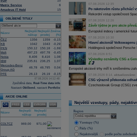
VGP
10
07.08.2026 12:35
11:27
Jedna z největších světových pořadate
Matrix Service
6
procent v novém provozovateli multi
Po raketovém růstu přichází v
Amadeus IT Hold
15
Nový společný podnik založí s invest
Rekordní vstup společnosti Spac
Bestsport O2 arenu a O2 universum vla
OBLÍBENÉ TITULY
investiční společnost, PPF dosud pů
07.08.2026 12:26
Závěr týdne je pro akcie převá
select
11:16
Porsche SE
, která je hlavním akci
se v pololetí propadla do čisté ztráty
Nejlepší
Nejlepší
Změna
Evropské indexy i americké futur
Název
Zároveň automobilku
Volkswagen
vyz
nákup
prodej
(%)
konkurenceschopnosti (ČTK)
07.08.2026 10:30
ČEZ
1356
1359
-0,15
Hlavní akcionář Volkswagenu j
11:02
Italy's Prysmia
...
KB
1042
1043
-0,29
Holdingová společnost Porsche 
PKN
150,12
150,18
-1,69
10:51
EasyJet
-
JP Mo
......
Msft
497,23
497,78
-0,45
10:28
BP
-
HSBC
snižu
......
07.08.2026 8:51
Nokia
8,406
8,416
1,08
Výsledky oznámily CSG a Gen D
10:13
Ahold Delhaize
...
IBM
235,61
236,25
1,07
9:10
DraftKings dosáhl ve 2Q výnosů 1,4
Mercedes-Benz
46,78
46,795
0,04
Evropské akciové trhy míří k smíšenému zahá
Group AG
8:48
Airbnb očekává ve 3Q tržby 4,69 - 4
PFE
26,13
26,19
-0,15
07.08.2026 8:14,
aktualizováno: 
8:43
Porsche reportovalo za první pololetí
07.08.2026 14:52:48
zisku 338 mil.
EUR
(Bloomberg)
CSG výrazně překonala odhady
Zpožděná data,
Real-Time data info
8:37
Akcie Fujifilm klesají o více než 18 
Czechoslovak Group (CSG) zveřej
Nastavit
Oblíbené
, nastavit
Portfolio
listing této části
(Bloomberg)
8:35
Německá pojišťovací společnost
Alli
AKCIE ONLINE
10,6 procenta na rekordních 4,87 mil
Největší vzestupy, pády, nejaktiv
8:25
Největší polská petrochemická skupin
ČR
FREE
CEE
EVROPA
USA
čistý zisk na 15,87 miliardy zlotých 
Nejlepší
Nejlepší
Změna
Region
Název
nákup
prodej
(%)
select
1,68
Vzestupy (%)
COLTCZ
969,00
971,00
Pády (%)
-0,67
Nejaktivnější
podle počtu zobchod