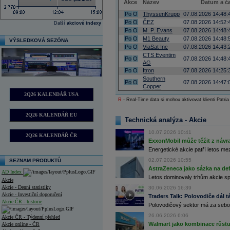
Akce
Název
Datum a č
Po
O
ThyssenKrupp
07.08.2026 14:48:
Po
O
ČEZ
07.08.2026 14:52:
Další
akciové indexy
Po
O
M. P. Evans
07.08.2026 14:48:
Po
O
M1 Beauty
07.08.2026 14:48:
VÝSLEDKOVÁ SEZÓNA
Po
O
ViaSat Inc
07.08.2026 14:43:
CTS Eventim
Po
O
07.08.2026 14:48:
AG
Po
O
Itron
07.08.2026 14:25:
Southern
Po
O
07.08.2026 14:47:
Copper
2Q26 KALENDÁŘ USA
R
- Real-Time data si mohou aktivovat klienti Patria
2Q26 KALENDÁŘ EU
Technická analýza - Akcie
10.07.2026 10:41
2Q26 KALENDÁŘ ČR
ExxonMobil může těžit z návrat
Energetické akcie patří letos me
02.07.2026 10:55
SEZNAM PRODUKTŮ
AstraZeneca jako sázka na de
AD Index
Letos dominovaly trhům akcie spoj
Akcie
Akcie - Denní statistiky
30.06.2026 16:39
Akcie - Investiční doporučení
Traders Talk: Polovodiče dál tá
Akcie ČR - historie
Polovodičový sektor má za sebou
26.06.2026 6:06
Akcie ČR - Týdenní přehled
Walmart jako kombinace růstu 
Akcie online - ČR