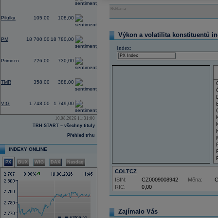
Reklama
-1,82
Pilulka
105,00
108,00
0,11
Výkon a volatilita konstituentů i
PM
18 700,00
18 780,00
Index:
1,39
Primoco
726,00
730,00
0,00
TMR
358,00
388,00
-0,85
VIG
1 748,00
1 749,00
10.08.2026 11:31:00
TRH START – všechny tituly
Přehled trhu
INDEXY ONLINE
PX
BUX
WIG
DAX
Nasdaq
COLTCZ
ISIN:
CZ0009008942
Měna:
RIC:
0,00
Zajímalo Vás