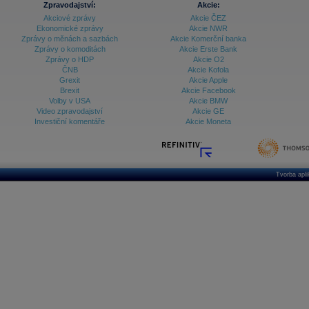
Zpravodajství:
Akcie:
Akciové zprávy
Akcie ČEZ
Archiv - Vývoj české koruny
Ekonomické zprávy
Akcie NWR
Zprávy o měnách a sazbách
Akcie Komerční banka
Archiv analýz - Makroukazatele
Zprávy o komoditách
Akcie Erste Bank
Zprávy o HDP
Akcie O2
Cenové indexy
Cenový kalkulátor
ČNB
Akcie Kofola
Ceny průmyslových výrobců - Data a prognózy
Grexit
Akcie Apple
(ČR)
Brexit
Akcie Facebook
Ceny průmyslových výrobců - Graf (ČR)
Volby v USA
Akcie BMW
Ceny průmyslových výrobců - Kalendář (ČR)
Video zpravodajství
Akcie GE
Ceny průmyslových výrobců - Zpravodajství
Investiční komentáře
Akcie Moneta
CORPORATE WEB SOLUTION
DATA EXPORT
Databanka - Akcie
Databanka - Ceny
Tvorba apl
Databanka - Ekonomický růst
Databanka - Indexy
Databanka - Měnové kurzy
Databanka - Trh práce
Databanka - Úrokové sazby
Databanka - Veřejné rozpočty