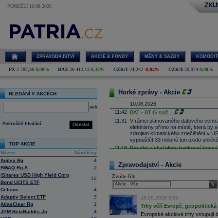
ZKU
PONDĚLÍ 10.08.2026
ZPRAVODAJSTVÍ
AKCIE & FONDY
MĚNY & SAZBY
KOMODIT
PX
2 787,36
0,08%
DAX
26 412,13
0,35%
CZK/€
24,242
-0,04%
CZK/$
20,974
0,00%
Horké zprávy - Akcie
HLEDÁNÍ V AKCIÍCH
10.08.2026
select
11:42
BAT - BTIG sniž
...
11:31
V rámci plánovaného datového centr
Pokročilé hledání
Odeslat
elektrárny přímo na místě, která by 
zdrojem klimatického znečištění v US
vypouštět 33 milionů tun oxidu uhliči
TOP AKCIE
11:18
Revolut získal plnou bankovní licenci
Název
Návštěvy
11:01
JPMorgan
navyšuje svůj cíl pro S&P 
Agilyx Rg
4
Zpravodajství - Akcie
10:50
Etsy:
JP Morgan
vidí potenciál růstu
BWAQ Rg-A
2
USD
na 100
USD
za kus
iShares USD High Yield Corp
Zvolte filtr
12
10:36
Tržby TSMC narostly v červenci o 
Bond UCITS ETF
sele
10:18
Apple
by dnes mohl oznámit zvýšení 
Celsius
4
čipů. Společnost už před časem ozná
Adaptiv Select ETF
3
10.08.2026 8:50
10:06
Čínský fastfashion prodejce Shein b
AtlasClear Rg
1
Trhy věří Evropě, geopolitická 
uvádí Bloomberg Inteligence
JPM BetaBuildrs Jp
4
Evropské akciové trhy vstupují 
9:54
Akcie autralského těžaře Sunrise Ene