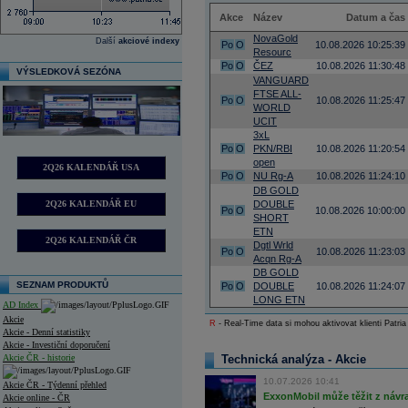
Akce
Název
Datum a čas
NovaGold
Další
akciové indexy
Po
O
10.08.2026 10:25:39
Resourc
Po
O
ČEZ
10.08.2026 11:30:48
VÝSLEDKOVÁ SEZÓNA
VANGUARD
FTSE ALL-
Po
O
10.08.2026 11:25:47
WORLD
UCIT
3xL
Po
O
PKN/RBI
10.08.2026 11:20:54
open
2Q26 KALENDÁŘ USA
Po
O
NU Rg-A
10.08.2026 11:24:10
DB GOLD
2Q26 KALENDÁŘ EU
DOUBLE
Po
O
10.08.2026 10:00:00
SHORT
ETN
2Q26 KALENDÁŘ ČR
Dgtl Wrld
Po
O
10.08.2026 11:23:03
Acqn Rg-A
DB GOLD
SEZNAM PRODUKTŮ
Po
O
DOUBLE
10.08.2026 11:24:07
LONG ETN
AD Index
Akcie
R
- Real-Time data si mohou aktivovat klienti Patria
Akcie - Denní statistiky
Akcie - Investiční doporučení
Akcie ČR - historie
Technická analýza - Akcie
10.07.2026 10:41
Akcie ČR - Týdenní přehled
ExxonMobil může těžit z návrat
Akcie online - ČR