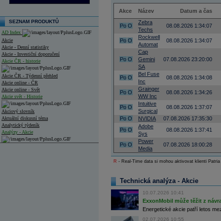
Akce
Název
Datum a čas
SEZNAM PRODUKTŮ
Zebra
Po
O
08.08.2026 1:34:07
Techs
AD Index
Rockwell
Akcie
Po
O
08.08.2026 1:34:07
Automat
Akcie - Denní statistiky
Cap
Akcie - Investiční doporučení
Po
O
Gemini
07.08.2026 23:20:00
Akcie ČR - historie
SA
Bel Fuse
Akcie ČR - Týdenní přehled
Po
O
08.08.2026 1:34:08
Inc
Akcie online - ČR
Grainger
Akcie online - Svět
Po
O
08.08.2026 1:34:26
WW Inc
Akcie svět - Historie
Intuitive
Po
O
08.08.2026 1:37:07
Surgical
Akciový slovník
Aktuální diskusní téma
Po
O
NVIDIA
07.08.2026 17:35:30
Analytický týdeník
Adobe
Po
O
08.08.2026 1:37:41
Analýzy - Akcie
Sys
Power
Po
O
07.08.2026 18:00:28
Analýzy společností - ČR
Media
Analýzy společností - Střední Evropa
R
- Real-Time data si mohou aktivovat klienti Patria
Analýzy společností - Svět
Technická analýza - Akcie
Ankety a diskuze
10.07.2026 10:41
Archiv - Analýzy online
ExxonMobil může těžit z návrat
Archiv - Deník událostí
Energetické akcie patří letos me
02.07.2026 10:55
Archiv - Flash analýzy (svět)