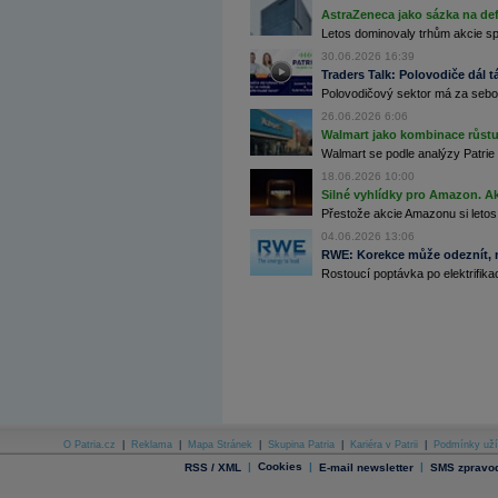
AstraZeneca jako sázka na de
Archiv - Globální makroekonomické přehledy
Letos dominovaly trhům akcie spoj
30.06.2026 16:39
Archiv - Horké Zprávy
Traders Talk: Polovodiče dál tá
Archiv - Kalendář událostí
Polovodičový sektor má za sebou
Archiv - Měnová politika
26.06.2026 6:06
Walmart jako kombinace růstu 
Archiv - Měsíční makroekonomické přehledy
Walmart se podle analýzy Patrie 
Archiv - Souhrnné zprávy o vývoji ČR
18.06.2026 10:00
Silné vyhlídky pro Amazon. Ak
Archiv - Treasury alerty
Přestože akcie Amazonu si letos
Archiv - Vývoj české koruny
04.06.2026 13:06
RWE: Korekce může odeznít, n
Archiv analýz - Makroukazatele
Rostoucí poptávka po elektrifikac
Cenové indexy
Cenový kalkulátor
Ceny průmyslových výrobců - Data a prognózy
(ČR)
Ceny průmyslových výrobců - Graf (ČR)
Ceny průmyslových výrobců - Kalendář (ČR)
Ceny průmyslových výrobců - Zpravodajství
CORPORATE WEB SOLUTION
DATA EXPORT
Databanka - Akcie
O Patria.cz
|
Reklama
|
Mapa Stránek
|
Skupina Patria
|
Kariéra v Patrii
|
Podmínky uží
|
Cookies
|
|
RSS / XML
E-mail newsletter
SMS zpravod
Databanka - Ceny