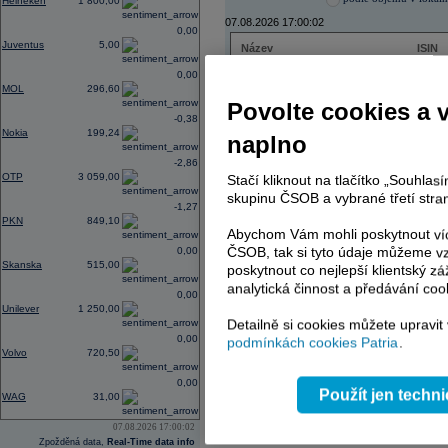
Heineken
1 800,00
07.08.2026 17:00:02
0,00
Juventus
5,00
Název
ISIN
ČEZ
CZ000
0,00
PHILIP MORRIS ČR
CS00
MOL
296,60
ERSTE BANK
AT000
Povolte cookies a 
TMR
SK112
-0,38
Nokia
199,24
naplno
-2,86
OTP
3 059,00
Stačí kliknout na tlačítko „Souhla
AD index - vývoj
skupinu ČSOB a vybrané třetí stran
-1,27
Region
Odeslat
PKN
849,10
select
Abychom Vám mohli poskytnout víc
ČSOB, tak si tyto údaje můžeme vz
0,00
Skanska
515,00
poskytnout co nejlepší klientský zá
analytická činnost a předávání coo
0,00
Unilever
1 250,00
Detailně si cookies můžete upravit
0,00
podmínkách cookies Patria
.
Volvo
720,50
0,00
Použít jen techn
WAG
31,00
07.08.2026 17:00:02
Zpožděná data,
Real-Time data info