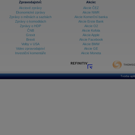
Databanka - Ekonomický růst
Zpravodajství:
Akcie:
Akciové zprávy
Akcie ČEZ
Databanka - Indexy
Ekonomické zprávy
Akcie NWR
Zprávy o měnách a sazbách
Akcie Komerční banka
Databanka - Měnové kurzy
Zprávy o komoditách
Akcie Erste Bank
Zprávy o HDP
Akcie O2
Databanka - Trh práce
ČNB
Akcie Kofola
Grexit
Akcie Apple
Databanka - Úrokové sazby
Brexit
Akcie Facebook
Volby v USA
Akcie BMW
Databanka - Veřejné rozpočty
Video zpravodajství
Akcie GE
Investiční komentáře
Akcie Moneta
Databanka - Zahraniční obchod a platební
bilance
Databanka akcie - ČR
Databanka akcie - Svět
Tvorba apl
Denní finanční zpravodaj
Denní kalendář událostí
Denní přehled - Akcie CEE
Denní přehled - Akcie ČR
Denní přehled - Akcie Svět
Dlouhé sazby - CZK dluhopisy vs. Swapy
Dlouhé sazby - Dlouhodobá výnosová křivka