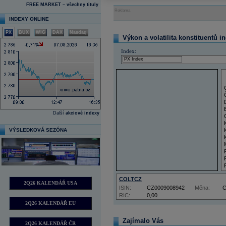
FREE MARKET – všechny tituly
Reklama
INDEXY ONLINE
PX
BUX
WIG
DAX
Nasdaq
Výkon a volatilita konstituentů i
Index:
Další
akciové indexy
VÝSLEDKOVÁ SEZÓNA
COLTCZ
2Q26 KALENDÁŘ USA
ISIN:
CZ0009008942
Měna:
RIC:
0,00
2Q26 KALENDÁŘ EU
Zajímalo Vás
2Q26 KALENDÁŘ ČR