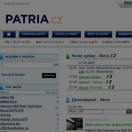
ZKU
SOBOTA 08.08.2026
ZPRAVODAJSTVÍ
AKCIE & FONDY
MĚNY & SAZBY
KOMODIT
PX
2 785,07
-0,71%
DAX
26 319,45
0,69%
CZK/€
24,224
-0,02%
CZK/$
20,959
0,00%
Horké zprávy - Akcie
HLEDÁNÍ V AKCIÍCH
07.08.2026
select
22:01
Dow Jones Industrial Average +0,3 
100
+1,2 % (Bloomberg)
Pokročilé hledání
Odeslat
17:50
Western Digital
......
17:30
SpaceX - Bernst
...
TOP AKCIE
17:09
Micron
Technolo
......
Název
Návštěvy
16:47
Exxon
Mobil - T
......
Agilyx Rg
4
16:26
Objem obchodů s akciemi na pražské
Zpravodajství - Akcie
BWAQ Rg-A
2
obchodů za poslední rok je 0,665 mld
iShares USD High Yield Corp
Zvolte filtr
16:23
Zvýšení výroby balistických střel A
12
Bond UCITS ETF
nějakou dobu potrvá. Agentuře Reuter
sele
Armin Papperger. Společná výroba 
Celsius
4
doplnit arzenál Spojeným státům, kte
Adaptiv Select ETF
3
07.08.2026 22:05
(ČTK)
AtlasClear Rg
1
Slabá data z trhu práce pomoh
16:07
Conocophillips
......
JPM BetaBuildrs Jp
4
Páteční obchodování na Wall Stre