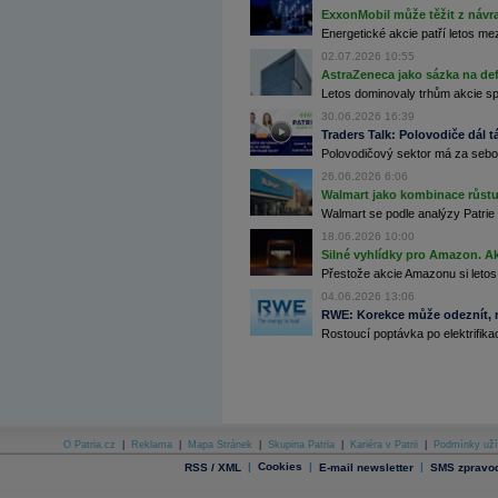
Archiv - Globální makroekonomické přehledy
ExxonMobil může těžit z návrat
Energetické akcie patří letos me
Archiv - Horké Zprávy
02.07.2026 10:55
Archiv - Kalendář událostí
AstraZeneca jako sázka na de
Letos dominovaly trhům akcie spoj
Archiv - Měnová politika
30.06.2026 16:39
Archiv - Měsíční makroekonomické přehledy
Traders Talk: Polovodiče dál tá
Archiv - Souhrnné zprávy o vývoji ČR
Polovodičový sektor má za sebou
26.06.2026 6:06
Archiv - Treasury alerty
Walmart jako kombinace růstu 
Archiv - Vývoj české koruny
Walmart se podle analýzy Patrie 
18.06.2026 10:00
Archiv analýz - Makroukazatele
Silné vyhlídky pro Amazon. Ak
Přestože akcie Amazonu si letos
Cenové indexy
Cenový kalkulátor
04.06.2026 13:06
Ceny průmyslových výrobců - Data a prognózy
RWE: Korekce může odeznít, n
(ČR)
Rostoucí poptávka po elektrifikac
Ceny průmyslových výrobců - Graf (ČR)
Ceny průmyslových výrobců - Kalendář (ČR)
Ceny průmyslových výrobců - Zpravodajství
CORPORATE WEB SOLUTION
DATA EXPORT
Databanka - Akcie
O Patria.cz
|
Reklama
|
Mapa Stránek
|
Skupina Patria
|
Kariéra v Patrii
|
Podmínky uží
Databanka - Ceny
|
Cookies
|
|
RSS / XML
E-mail newsletter
SMS zpravod
Databanka - Ekonomický růst