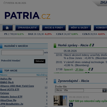
ZKU
ČTVRTEK 06.08.2026
ZPRAVODAJSTVÍ
AKCIE & FONDY
MĚNY & SAZBY
KOMODIT
PX
2 769,04
0,11%
DAX
26 126,30
-0,29%
CZK/€
24,167
0,00%
CZK/$
20,914
-0,03%
Horké zprávy - Akcie
HLEDÁNÍ V AKCIÍCH
05.08.2026
select
22:01
Hlavní akciové indexy uzavřely dne
% a Dow Jones : +0,49 %. (Bloombe
Pokročilé hledání
Odeslat
20:01
V zámoří dnes oslabují technologie.
+0,86 %. (Bloomberg)
17:58
SpaceX -
JP Mor
......
TOP AKCIE
17:44
Palantir Techno
...
Název
Návštěvy
17:29
McDonald's
-
JP
......
Agilyx Rg
4
Zpravodajství - Akcie
17:16
BWAQ Rg-A
2
Booking.com - T
...
iShares USD High Yield Corp
Zvolte filtr
17:08
CSG získala podíl v kanadské firmě 
12
Bond UCITS ETF
systémy, technologie protivzdušné ob
sele
výši podílu ale nesdělila. Cílem inve
Celsius
3
prosadit je zejména na trzích člens
Adaptiv Select ETF
3
05.08.2026 22:01
16:45
Arista Networks
...
AtlasClear Rg
1
S&P 500 po rekordní rally vyč
JPM BetaBuildrs Jp
4
16:27
AMD
-
JP Morga
......