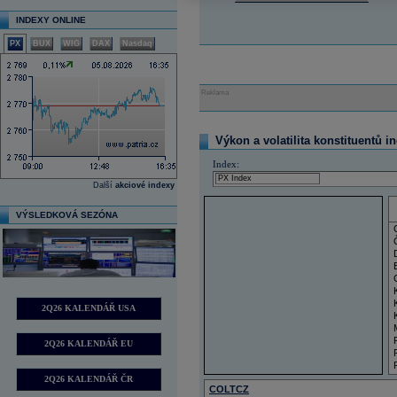
INDEXY ONLINE
PX
BUX
WIG
DAX
Nasdaq
Reklama
Výkon a volatilita konstituentů i
Index:
Další
akciové indexy
VÝSLEDKOVÁ SEZÓNA
2Q26 KALENDÁŘ USA
2Q26 KALENDÁŘ EU
2Q26 KALENDÁŘ ČR
COLTCZ