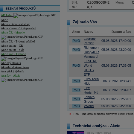
ISIN:
CZ0009008942
Měna:
RIC:
0,00
SEZNAM PRODUKTŮ
AD Index
Akcie
Zajímalo Vás
Akcie - Denní statistiky
Akcie - Investiční doporučení
Akce
Název
Datum a čas
Akcie ČR - historie
Laurent-
Po
O
05.08.2026 17:40:00
Akcie ČR - Týdenní přehled
Perrier
Akcie online - ČR
Richemont
Po
O
05.08.2026 23:20:00
Akcie online - Svět
Unsp ADR
Akcie svět - Historie
Vanguard
FTSE All-
Akciový slovník
Po
O
World
05.08.2026 17:36:05
Aktuální diskusní téma
UCITS
Analytický týdeník
ETF
Analýzy - Akcie
Euro Tech
Po
O
06.08.2026 0:38:41
Hldg
Analýzy společností - ČR
First
Po
O
06.08.2026 1:34:07
Horizn Ntl
Analýzy společností - Střední Evropa
Lenovo
Po
O
05.08.2026 21:58:01
Group
Analýzy společností - Svět
Po
O
Vivendi
05.08.2026 23:20:00
Ankety a diskuze
R
- Real-Time data si mohou aktivovat klienti Patria
Archiv - Analýzy online
Archiv - Deník událostí
Technická analýza - Akcie
Archiv - Flash analýzy (svět)
10.07.2026 10:41