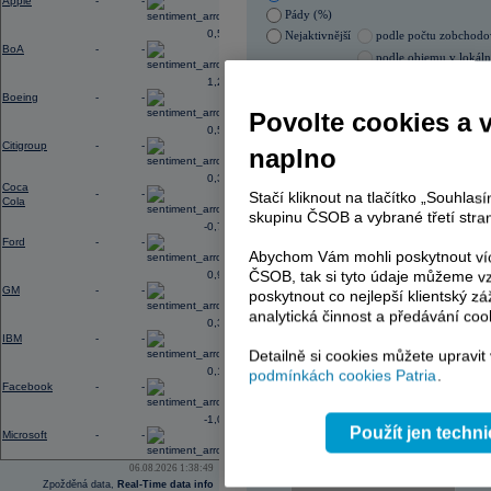
Apple
-
-
Pády (%)
0,56
Nejaktivnější
podle počtu zobchod
BoA
-
-
podle objemu v lokál
1,28
05.08.2026 0:00:00
Boeing
-
-
Název
ISIN
Povolte cookies a 
0,56
ERSTE BANK
AT00
Citigroup
-
-
naplno
ERSTE BANK
AT00
PHILIP MORRIS ČR
CS00
0,31
PHILIP MORRIS ČR
CS00
Coca
-
-
Stačí kliknout na tlačítko „Souhla
Cola
TOMA
CZ00
skupinu ČSOB a vybrané třetí stran
ENERGOAQUA
CS00
-0,77
Ford
-
-
Abychom Vám mohli poskytnout víc
ČSOB, tak si tyto údaje můžeme vz
0,96
GM
-
-
AD index - vývoj
poskytnout co nejlepší klientský zá
analytická činnost a předávání coo
Region
0,33
Odeslat
IBM
-
-
select
Detailně si cookies můžete upravit
0,14
podmínkách cookies Patria
.
Facebook
-
-
-1,09
Použít jen techn
Microsoft
-
-
06.08.2026 1:38:49
Zpožděná data,
Real-Time data info