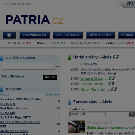
ZKU
SOBOTA 08.08.2026
ZPRAVODAJSTVÍ
AKCIE & FONDY
MĚNY & SAZBY
KOMODIT
PX
2 785,07
-0,71%
DAX
26 319,45
0,69%
NDQ
26 690,62
1,30%
CZK/€
24,232
-0,02%
Horké zprávy - Akcie
HLEDÁNÍ V AKCIÍCH
07.08.2026
select
22:01
Dow Jones Industrial Average +0,3 
100
+1,2 % (Bloomberg)
Pokročilé hledání
Odeslat
17:50
Western Digital
......
17:30
SpaceX - Bernst
...
TOP AKCIE
17:09
Micron
Technolo
......
Název
Návštěvy
16:47
Exxon
Mobil - T
......
Xtrackers MSCI World Value
16:26
Objem obchodů s akciemi na pražské
5
Zpravodajství - Akcie
UCITS ETF
obchodů za poslední rok je 0,665 mld
Red Robin Gourmt
23
Zvolte filtr
16:23
Zvýšení výroby balistických střel A
GEMZ Crp
7
nějakou dobu potrvá. Agentuře Reuter
sele
Armin Papperger. Společná výroba 
Sp US Ps Eqty GBTC
1
doplnit arzenál Spojeným státům, kte
ISHARES MSCI AUSTRALIA
07.08.2026 22:05
38
(ČTK)
ETF
Slabá data z trhu práce pomoh
16:07
Conocophillips
......
Jp All Act USD-Acc
4
Páteční obchodování na Wall Stre