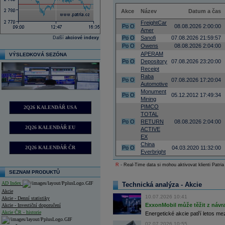
Akce
Název
Datum a čas
FreightCar
Po
O
08.08.2026 2:00:00
Amer
Po
O
Sanofi
07.08.2026 21:59:57
Další
akciové indexy
Po
O
Owens
08.08.2026 2:04:00
APERAM
VÝSLEDKOVÁ SEZÓNA
Po
O
Depository
07.08.2026 23:20:00
Receipt
Raba
Po
O
07.08.2026 17:20:04
Automotive
Monument
Po
O
05.12.2012 17:49:34
Mining
PIMCO
2Q26 KALENDÁŘ USA
TOTAL
Po
O
RETURN
08.08.2026 2:04:00
2Q26 KALENDÁŘ EU
ACTIVE
EX
China
2Q26 KALENDÁŘ ČR
Po
O
04.03.2020 11:32:00
Everbright
R
- Real-Time data si mohou aktivovat klienti Patria
SEZNAM PRODUKTŮ
AD Index
Technická analýza - Akcie
Akcie
10.07.2026 10:41
Akcie - Denní statistiky
ExxonMobil může těžit z návrat
Akcie - Investiční doporučení
Akcie ČR - historie
Energetické akcie patří letos me
02.07.2026 10:55