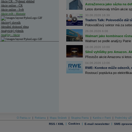
Akcie ČR - Týdenní přehled
AstraZeneca jako sázka na de
Akcie online - ČR
Letos dominovaly trhům akcie spoj
Akcie online - Svět
Akcie svět - Historie
30.06.2026 16:39
Traders Talk: Polovodiče dál tá
Akciový slovník
Polovodičový sektor má za sebou
Aktuální diskusní téma
Analytický týdeník
26.06.2026 6:06
Analýzy - Akcie
Walmart jako kombinace růstu 
Walmart se podle analýzy Patrie 
Analýzy společností - ČR
18.06.2026 10:00
Silné vyhlídky pro Amazon. Ak
Analýzy společností - Střední Evropa
Přestože akcie Amazonu si letos
Analýzy společností - Svět
04.06.2026 13:06
RWE: Korekce může odeznít, n
Ankety a diskuze
Rostoucí poptávka po elektrifikac
Archiv - Analýzy online
Archiv - Deník událostí
Archiv - Flash analýzy (svět)
Archiv - Globální makroekonomické přehledy
Archiv - Horké Zprávy
Archiv - Kalendář událostí
Archiv - Měnová politika
O Patria.cz
|
Reklama
|
Mapa Stránek
|
Skupina Patria
|
Kariéra v Patrii
|
Podmínky uží
|
Cookies
|
|
RSS / XML
E-mail newsletter
SMS zpravod
Archiv - Měsíční makroekonomické přehledy
Archiv - Souhrnné zprávy o vývoji ČR