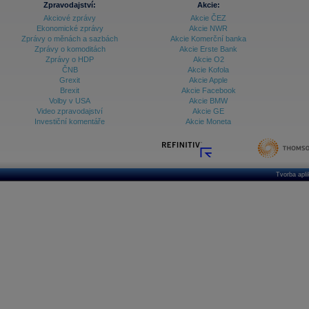
Zpravodajství:
Akcie:
Akciové zprávy
Akcie ČEZ
Archiv - Treasury alerty
Ekonomické zprávy
Akcie NWR
Zprávy o měnách a sazbách
Akcie Komerční banka
Archiv - Vývoj české koruny
Zprávy o komoditách
Akcie Erste Bank
Zprávy o HDP
Akcie O2
Archiv analýz - Makroukazatele
ČNB
Akcie Kofola
Grexit
Akcie Apple
Cenové indexy
Cenový kalkulátor
Brexit
Akcie Facebook
Ceny průmyslových výrobců - Data a prognózy
Volby v USA
Akcie BMW
(ČR)
Video zpravodajství
Akcie GE
Ceny průmyslových výrobců - Graf (ČR)
Investiční komentáře
Akcie Moneta
Ceny průmyslových výrobců - Kalendář (ČR)
Ceny průmyslových výrobců - Zpravodajství
CORPORATE WEB SOLUTION
DATA EXPORT
Databanka - Akcie
Tvorba apl
Databanka - Ceny
Databanka - Ekonomický růst
Databanka - Indexy
Databanka - Měnové kurzy
Databanka - Trh práce
Databanka - Úrokové sazby