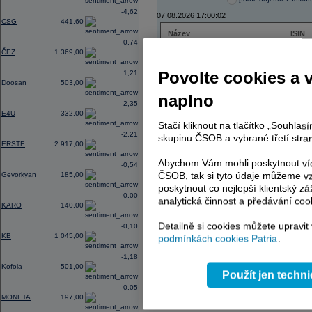
-4,62
07.08.2026 17:00:02
CSG
441,60
Název
ISIN
0,74
ČEZ
CZ000
ČEZ
1 369,00
PHILIP MORRIS ČR
CS00
ERSTE BANK
AT000
Povolte cookies a 
1,21
TMR
SK112
Doosan
503,00
naplno
-2,35
E4U
332,00
Stačí kliknout na tlačítko „Souhla
AD index - vývoj
-2,21
skupinu ČSOB a vybrané třetí stran
ERSTE
2 917,00
Region
Odeslat
select
Abychom Vám mohli poskytnout víc
-0,54
ČSOB, tak si tyto údaje můžeme vz
Gevorkyan
185,00
poskytnout co nejlepší klientský zá
0,00
analytická činnost a předávání coo
KARO
140,00
Detailně si cookies můžete upravit
-0,10
KB
1 045,00
podmínkách cookies Patria
.
-1,18
Kofola
501,00
Použít jen techn
-0,05
MONETA
197,00