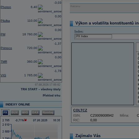
-3,03
Reklama
Photon
6,40
0,00
Pilulka
110,00
Výkon a volatilita konstituentů i
0,00
Index:
PM
18 760,00
-1,37
Primoco
720,00
0,00
TMR
360,00
-1,78
VIG
1 765,00
07.08.2026 17:00:02
TRH START – všechny tituly
Přehled trhu
INDEXY ONLINE
COLTCZ
PX
BUX
WIG
DAX
Nasdaq
ISIN:
CZ0009008942
Měna:
RIC:
0,00
Zajímalo Vás