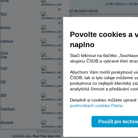
Apple
-
-
podle objemu v lokál
0,27
07.08.2026 0:00:00
BoA
-
-
Název
ISIN
0,96
ENERGOAQUA
CS00
Boeing
-
-
ČEZ
CZ000
Povolte cookies a 
ČEZ
CZ000
0,88
TMR
SK112
Citigroup
-
-
naplno
TMR
SK112
TOMA
CZ00
0,23
Coca
PHILIP MORRIS ČR
CS00
-
-
Stačí kliknout na tlačítko „Souhla
Cola
PHILIP MORRIS ČR
CS00
skupinu ČSOB a vybrané třetí stran
1,38
Ford
-
-
Abychom Vám mohli poskytnout víc
ČSOB, tak si tyto údaje můžeme vz
0,74
AD index - vývoj
GM
-
-
poskytnout co nejlepší klientský zá
Region
Odeslat
analytická činnost a předávání coo
1,65
select
IBM
-
-
Detailně si cookies můžete upravit
0,37
podmínkách cookies Patria
.
Facebook
-
-
0,03
Použít jen techn
Microsoft
-
-
08.08.2026 2:04:00
Zpožděná data,
Real-Time data info