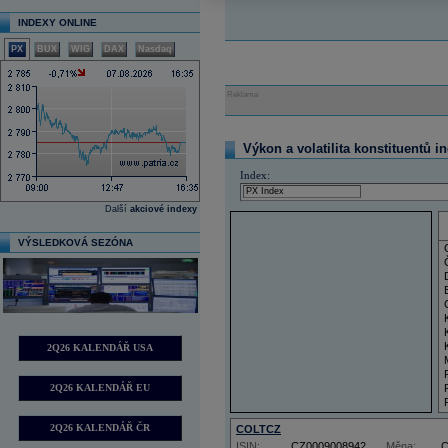
INDEXY ONLINE
PX
BUX
WIG
DAX
Nasdaq
Reklama
Výkon a volatilita konstituentů i
Index:
Další
akciové indexy
VÝSLEDKOVÁ SEZÓNA
2Q26 KALENDÁŘ USA
2Q26 KALENDÁŘ EU
2Q26 KALENDÁŘ ČR
COLTCZ
ISIN:
CZ0009008942
Měna: