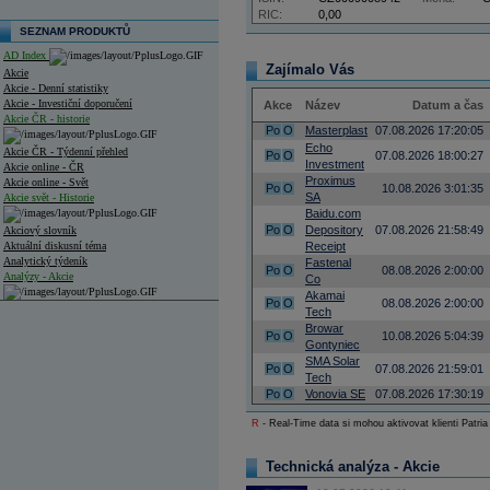
RIC:
0,00
SEZNAM PRODUKTŮ
AD Index
Zajímalo Vás
Akcie
Akcie - Denní statistiky
Akcie - Investiční doporučení
Akce
Název
Datum a čas
Akcie ČR - historie
Po
O
Masterplast
07.08.2026 17:20:05
Echo
Akcie ČR - Týdenní přehled
Po
O
07.08.2026 18:00:27
Investment
Akcie online - ČR
Proximus
Akcie online - Svět
Po
O
10.08.2026 3:01:35
SA
Akcie svět - Historie
Baidu.com
Po
O
Depository
07.08.2026 21:58:49
Akciový slovník
Aktuální diskusní téma
Receipt
Analytický týdeník
Fastenal
Po
O
08.08.2026 2:00:00
Analýzy - Akcie
Co
Akamai
Po
O
08.08.2026 2:00:00
Analýzy společností - ČR
Tech
Browar
Po
O
10.08.2026 5:04:39
Analýzy společností - Střední Evropa
Gontyniec
SMA Solar
Po
O
07.08.2026 21:59:01
Analýzy společností - Svět
Tech
Po
O
Vonovia SE
07.08.2026 17:30:19
Ankety a diskuze
Archiv - Analýzy online
R
- Real-Time data si mohou aktivovat klienti Patria
Archiv - Deník událostí
Technická analýza - Akcie
Archiv - Flash analýzy (svět)