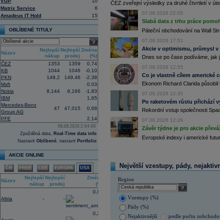
15:38
Zisky evropských firem s vysokou trž
VGP
10
ČEZ zveřejní výsledky za druhé čtvrtletí v úte
vzrostly nejvíce od třetího čtvrtletí
Matrix Service
6
energetických firem. S odkazem na g
07.08.2026 22:05
Amadeus IT Hold
15
uvedla agentura Reuters. Dobré výsle
Slabá data z trhu práce pomoh
oceli a chemického průmyslu (ČTK)
OBLÍBENÉ TITULY
Páteční obchodování na Wall Stre
15:26
Cloudflare -
JP
......
07.08.2026 17:51
select
15:05
Block - Bernste
...
Akcie v optimismu, průmysl v
Nejlepší
Nejlepší
Změna
14:49
Airbnb -
JP Mor
......
Název
nákup
prodej
(%)
Dnes se po čase podíváme, jak j
14:24
Roche -
Morgan
......
ČEZ
1353
1359
0,74
07.08.2026 12:55
13:59
DHL - Bernstein
...
KB
1044
1046
-0,10
Co je vlastně cílem americké 
PKN
149,2
149,46
-2,38
13:44
BAE Systems - M
...
Ekonom Richard Clarida působil 
Msft
0,03
13:04
Jedna z největších světových pořadate
Nokia
8,144
8,166
-1,83
procent v novém provozovateli multi
07.08.2026 12:35
IBM
1,65
Nový společný podnik založí s invest
Po raketovém růstu přichází v
Mercedes-Benz
Bestsport O2 arenu a O2 universum vla
47
47,015
0,68
Rekordní vstup společnosti Spac
Group AG
investiční společnost, PPF dosud pů
PFE
2,14
07.08.2026 12:26
12:09
Akciové podílové fondy za prvních s
08.08.2026 2:04:00
procenta, smíšené fondy 4,4 procent
Závěr týdne je pro akcie převá
Zpožděná data,
Real-Time data info
akciové fondy podle indexu přinesly
Evropské indexy i americké futur
procenta a dluhopisové fondy 2,5 pr
Nastavit
Oblíbené
, nastavit
Portfolio
11:43
Novo Nordisk -
...
AKCIE ONLINE
11:27
Jedna z největších světových pořadate
procent v novém provozovateli multi
Největší vzestupy, pády, nejaktiv
ČR
FREE
CEE
EVROPA
USA
Nový společný podnik založí s invest
Bestsport O2 arenu a O2 universum vla
Nejlepší
Nejlepší
Změna
Region
Název
investiční společnost, PPF dosud pů
nákup
prodej
(%)
select
11:16
Porsche SE
, která je hlavním akci
0,89
Vzestupy (%)
se v pololetí propadla do čisté ztráty
Altria
-
-
Zároveň automobilku
Volkswagen
vyz
Pády (%)
konkurenceschopnosti (ČTK)
0,29
Nejaktivnější
podle počtu zobchod