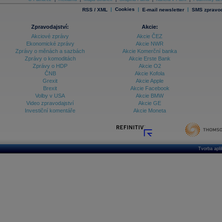
|
Cookies
|
|
RSS / XML
E-mail newsletter
SMS zpravod
Databanka - Ekonomický růst
Databanka - Indexy
Zpravodajství:
Akcie:
Akciové zprávy
Akcie ČEZ
Databanka - Měnové kurzy
Ekonomické zprávy
Akcie NWR
Zprávy o měnách a sazbách
Akcie Komerční banka
Databanka - Trh práce
Zprávy o komoditách
Akcie Erste Bank
Zprávy o HDP
Akcie O2
Databanka - Úrokové sazby
ČNB
Akcie Kofola
Grexit
Akcie Apple
Databanka - Veřejné rozpočty
Brexit
Akcie Facebook
Volby v USA
Akcie BMW
Databanka - Zahraniční obchod a platební
Video zpravodajství
Akcie GE
bilance
Investiční komentáře
Akcie Moneta
Databanka akcie - ČR
Databanka akcie - Svět
Denní finanční zpravodaj
Tvorba apl
Denní kalendář událostí
Denní přehled - Akcie CEE
Denní přehled - Akcie ČR
Denní přehled - Akcie Svět
Dlouhé sazby - CZK dluhopisy vs. Swapy
Dlouhé sazby - Dlouhodobá výnosová křivka