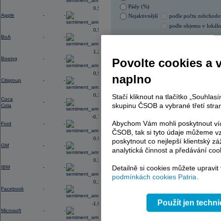
Pády (%)
0,52
Apple
-
-
Nejaktivnější
podle počtu zobchod
podle objemu v lokál
0,56
BoA
-
-
05.08.2026 17:00:04
Název
ISIN
1,28
Boeing
-
-
Povolte cookies a 
ČEZ
CZ000
ERSTE BANK
AT000
0,56
naplno
PHILIP MORRIS ČR
CS00
Citigroup
-
-
KOMERČNÍ BANKA
CZ00
TMR
SK112
0,31
Stačí kliknout na tlačítko „Souhla
VIG
AT000
Coca
-
-
skupinu ČSOB a vybrané třetí stran
Cola
-0,77
Abychom Vám mohli poskytnout víc
Ford
-
-
AD index - vývoj
ČSOB, tak si tyto údaje můžeme vz
0,96
poskytnout co nejlepší klientský zá
Region
GM
-
-
Odeslat
analytická činnost a předávání coo
select
0,33
Detailně si cookies můžete upravit
IBM
-
-
podmínkách cookies Patria
.
0,14
Facebook
-
-
Použít jen techn
-1,09
Microsoft
-
-