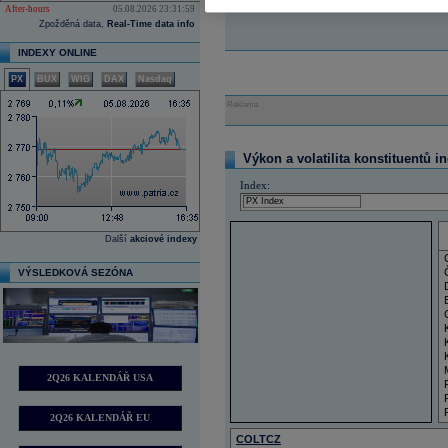
After-hours
05.08.2026 23:31:59
Zpožděná data,
Real-Time data info
INDEXY ONLINE
PX
BUX
WIG
DAX
Nasdaq
Reklama
Výkon a volatilita konstituentů i
Index:
Další
akciové indexy
VÝSLEDKOVÁ SEZÓNA
2Q26 KALENDÁŘ USA
2Q26 KALENDÁŘ EU
COLTCZ