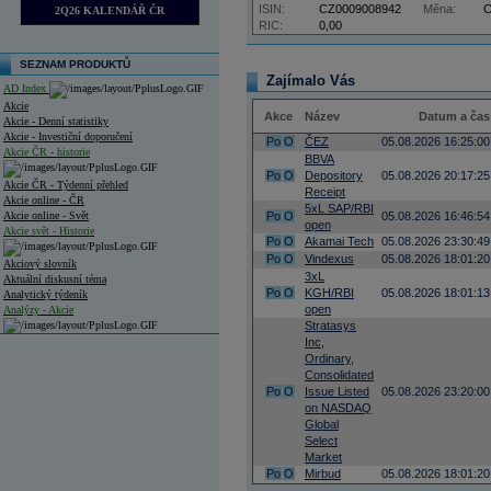
ISIN:
CZ0009008942
Měna:
2Q26 KALENDÁŘ ČR
RIC:
0,00
SEZNAM PRODUKTŮ
Zajímalo Vás
AD Index
Akcie
Akce
Název
Datum a čas
Akcie - Denní statistiky
Akcie - Investiční doporučení
Po
O
ČEZ
05.08.2026 16:25:00
Akcie ČR - historie
BBVA
Po
O
Depository
05.08.2026 20:17:25
Akcie ČR - Týdenní přehled
Receipt
Akcie online - ČR
5xL SAP/RBI
Akcie online - Svět
Po
O
05.08.2026 16:46:54
open
Akcie svět - Historie
Po
O
Akamai Tech
05.08.2026 23:30:49
Po
O
Vindexus
05.08.2026 18:01:20
Akciový slovník
3xL
Aktuální diskusní téma
Po
O
KGH/RBI
05.08.2026 18:01:13
Analytický týdeník
open
Analýzy - Akcie
Stratasys
Inc,
Analýzy společností - ČR
Ordinary,
Consolidated
Analýzy společností - Střední Evropa
Po
O
Issue Listed
05.08.2026 23:20:00
on NASDAQ
Analýzy společností - Svět
Global
Select
Ankety a diskuze
Archiv - Analýzy online
Market
Archiv - Deník událostí
Po
O
Mirbud
05.08.2026 18:01:20