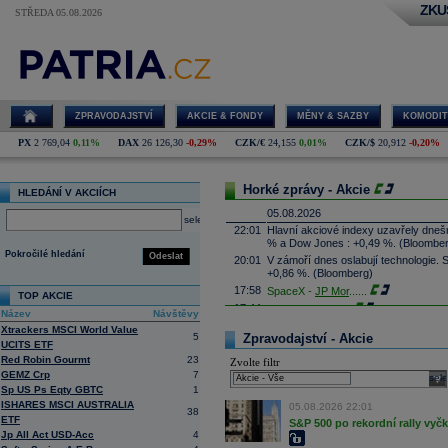
ZKU
STŘEDA 05.08.2026
ZPRAVODAJSTVÍ
AKCIE & FONDY
MĚNY & SAZBY
KOMODIT
PX
2 769,04
0,11%
DAX
26 126,30
-0,29%
CZK/€
24,155
0,01%
CZK/$
20,912
-0,20%
Horké zprávy - Akcie
HLEDÁNÍ V AKCIÍCH
05.08.2026
select
22:01
Hlavní akciové indexy uzavřely dne
% a Dow Jones : +0,49 %. (Bloombe
Pokročilé hledání
Odeslat
20:01
V zámoří dnes oslabují technologie.
+0,86 %. (Bloomberg)
17:58
SpaceX -
JP Mor
......
TOP AKCIE
17:44
Palantir Techno
...
Název
Návštěvy
17:29
McDonald's
-
JP
......
Xtrackers MSCI World Value
5
Zpravodajství - Akcie
17:16
UCITS ETF
Booking.com - T
...
Red Robin Gourmt
23
Zvolte filtr
17:08
CSG získala podíl v kanadské firmě 
GEMZ Crp
7
systémy, technologie protivzdušné ob
sele
výši podílu ale nesdělila. Cílem inve
Sp US Ps Eqty GBTC
1
prosadit je zejména na trzích člens
ISHARES MSCI AUSTRALIA
05.08.2026 22:01
38
16:45
Arista Networks
...
ETF
S&P 500 po rekordní rally vyč
Jp All Act USD-Acc
4
16:27
AMD
-
JP Morga
......