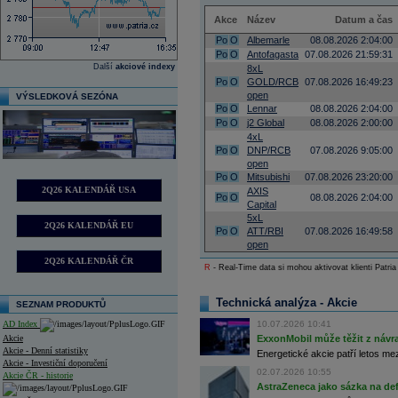
Akce
Název
Datum a čas
Po
O
Albemarle
08.08.2026 2:04:00
Po
O
Antofagasta
07.08.2026 21:59:31
Další
akciové indexy
8xL
Po
O
GOLD/RCB
07.08.2026 16:49:23
open
VÝSLEDKOVÁ SEZÓNA
Po
O
Lennar
08.08.2026 2:04:00
Po
O
j2 Global
08.08.2026 2:00:00
4xL
Po
O
DNP/RCB
07.08.2026 9:05:00
open
Po
O
Mitsubishi
07.08.2026 23:20:00
2Q26 KALENDÁŘ USA
AXIS
Po
O
08.08.2026 2:04:00
Capital
5xL
2Q26 KALENDÁŘ EU
Po
O
ATT/RBI
07.08.2026 16:49:58
open
2Q26 KALENDÁŘ ČR
R
- Real-Time data si mohou aktivovat klienti Patria
Technická analýza - Akcie
SEZNAM PRODUKTŮ
AD Index
10.07.2026 10:41
Akcie
ExxonMobil může těžit z návrat
Akcie - Denní statistiky
Energetické akcie patří letos me
Akcie - Investiční doporučení
02.07.2026 10:55
Akcie ČR - historie
AstraZeneca jako sázka na de