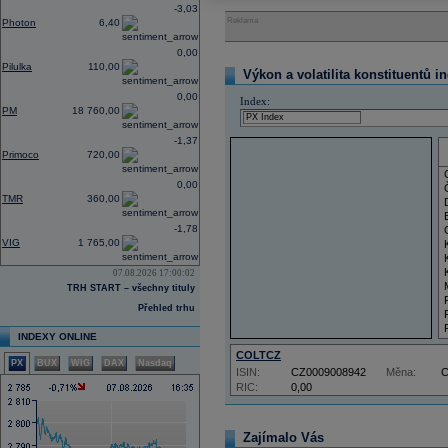
-3,03
Reklama
Photon
6,40
0,00
Pilulka
110,00
Výkon a volatilita konstituentů i
0,00
Index:
PM
18 760,00
-1,37
Primoco
720,00
0,00
TMR
360,00
-1,78
VIG
1 765,00
07.08.2026 17:00:02
TRH START – všechny tituly
Přehled trhu
INDEXY ONLINE
COLTCZ
PX
BUX
WIG
DAX
Nasdaq
ISIN:
CZ0009008942
Měna:
RIC:
0,00
Zajímalo Vás