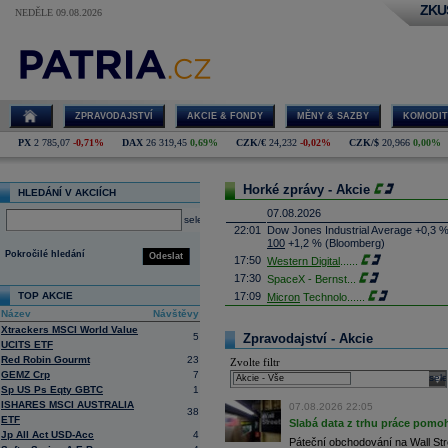
ZKU
NEDĚLE 09.08.2026
ZPRAVODAJSTVÍ
AKCIE & FONDY
MĚNY & SAZBY
KOMODIT
PX
2 785,07
-0,71%
DAX
26 319,45
0,69%
CZK/€
24,232
-0,02%
CZK/$
20,966
0,00%
Horké zprávy - Akcie
HLEDÁNÍ V AKCIÍCH
07.08.2026
select
22:01
Dow Jones Industrial Average +0,3 
100
+1,2 % (Bloomberg)
Pokročilé hledání
Odeslat
17:50
Western Digital
......
17:30
SpaceX - Bernst
...
TOP AKCIE
17:09
Micron
Technolo
......
Název
Návštěvy
16:47
Exxon
Mobil - T
......
Xtrackers MSCI World Value
16:26
Objem obchodů s akciemi na pražské
5
Zpravodajství - Akcie
UCITS ETF
obchodů za poslední rok je 0,665 mld
Red Robin Gourmt
23
Zvolte filtr
16:23
Zvýšení výroby balistických střel A
GEMZ Crp
7
nějakou dobu potrvá. Agentuře Reuter
sele
Armin Papperger. Společná výroba 
Sp US Ps Eqty GBTC
1
doplnit arzenál Spojeným státům, kte
ISHARES MSCI AUSTRALIA
07.08.2026 22:05
38
(ČTK)
ETF
Slabá data z trhu práce pomoh
16:07
Conocophillips
......
Jp All Act USD-Acc
4
Páteční obchodování na Wall Stre