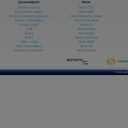
Zpravodajství:
Akcie:
Akciové zprávy
Akcie ČEZ
Archiv - Treasury alerty
Ekonomické zprávy
Akcie NWR
Zprávy o měnách a sazbách
Akcie Komerční banka
Archiv - Vývoj české koruny
Zprávy o komoditách
Akcie Erste Bank
Zprávy o HDP
Akcie O2
Archiv analýz - Makroukazatele
ČNB
Akcie Kofola
Grexit
Akcie Apple
Cenové indexy
Cenový kalkulátor
Brexit
Akcie Facebook
Ceny průmyslových výrobců - Data a prognózy
Volby v USA
Akcie BMW
(ČR)
Video zpravodajství
Akcie GE
Ceny průmyslových výrobců - Graf (ČR)
Investiční komentáře
Akcie Moneta
Ceny průmyslových výrobců - Kalendář (ČR)
Ceny průmyslových výrobců - Zpravodajství
CORPORATE WEB SOLUTION
DATA EXPORT
Databanka - Akcie
Tvorba apl
Databanka - Ceny
Databanka - Ekonomický růst
Databanka - Indexy
Databanka - Měnové kurzy
Databanka - Trh práce
Databanka - Úrokové sazby