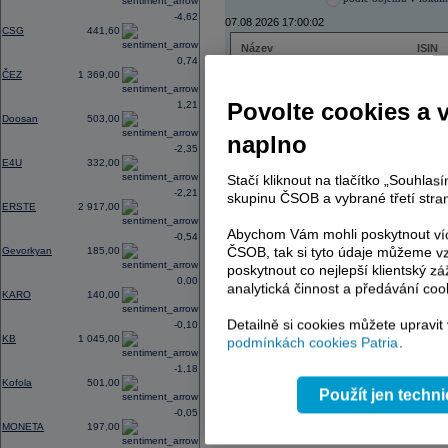
-4,62
07.08.2026 17:00:02
CSG
441,60
Název
ISIN
0,74
ČEZ
CZ000
ČEZ
1 369,00
PHILIP MORRIS ČR
CS00
ERSTE BANK
AT000
Povolte cookies a 
1,21
TMR
SK112
Doosan
503,00
naplno
-2,35
E4U
332,00
Stačí kliknout na tlačítko „Souhla
AD index - vývoj
-2,21
skupinu ČSOB a vybrané třetí stran
ERSTE
2 917,00
Region
Odeslat
select
Abychom Vám mohli poskytnout víc
-0,54
ČSOB, tak si tyto údaje můžeme vz
Gevorkyan
185,00
poskytnout co nejlepší klientský zá
0,00
analytická činnost a předávání coo
KARO
140,00
Detailně si cookies můžete upravit
-0,10
KB
1 045,00
podmínkách cookies Patria
.
-1,18
Kofola
501,00
Použít jen techn
-0,05
MONETA
197,00