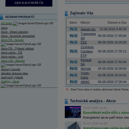
2Q26 KALENDÁŘ ČR
Zajímalo Vás
SEZNAM PRODUKTŮ
Akce
Název
Datum a čas
AD Index
Akcie
Po
O
Saputo Inc
10.08.2016 9:49:30
Akcie - Denní statistiky
Transgene
Po
O
06.08.2026 17:40:00
Akcie - Investiční doporučení
SA
Akcie ČR - historie
Po
O
ČEZ
06.08.2026 16:25:00
21shares
Akcie ČR - Týdenní přehled
Po
O
Cardano
06.08.2026 17:35:12
Akcie online - ČR
ETP
Akcie online - Svět
Renault
Akcie svět - Historie
Po
O
06.08.2026 17:55:00
SA
Po
O
Nichols
06.08.2026 18:39:00
Akciový slovník
Trinity
Aktuální diskusní téma
Po
O
06.08.2026 20:20:52
Analytický týdeník
Indus
Analýzy - Akcie
Po
O
AMAG
06.08.2026 17:30:44
R
- Real-Time data si mohou aktivovat klienti Patria
Analýzy společností - ČR
Analýzy společností - Střední Evropa
Technická analýza - Akcie
Analýzy společností - Svět
10.07.2026 10:41
ExxonMobil může těžit z návrat
Ankety a diskuze
Energetické akcie patří letos me
Archiv - Analýzy online
02.07.2026 10:55
Archiv - Deník událostí
AstraZeneca jako sázka na de