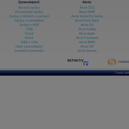
Zpravodajství:
Akcie:
Databanka - Ekonomický růst
Akciové zprávy
Akcie ČEZ
Ekonomické zprávy
Akcie NWR
Databanka - Indexy
Zprávy o měnách a sazbách
Akcie Komerční banka
Zprávy o komoditách
Akcie Erste Bank
Databanka - Měnové kurzy
Zprávy o HDP
Akcie O2
ČNB
Akcie Kofola
Databanka - Trh práce
Grexit
Akcie Apple
Brexit
Akcie Facebook
Databanka - Úrokové sazby
Volby v USA
Akcie BMW
Video zpravodajství
Akcie GE
Databanka - Veřejné rozpočty
Investiční komentáře
Akcie Moneta
Databanka - Zahraniční obchod a platební
bilance
Databanka akcie - ČR
Tvorba apl
Databanka akcie - Svět
Denní finanční zpravodaj
Denní kalendář událostí
Denní přehled - Akcie CEE
Denní přehled - Akcie ČR
Denní přehled - Akcie Svět
Dlouhé sazby - CZK dluhopisy vs. Swapy
Dlouhé sazby - Dlouhodobá výnosová křivka