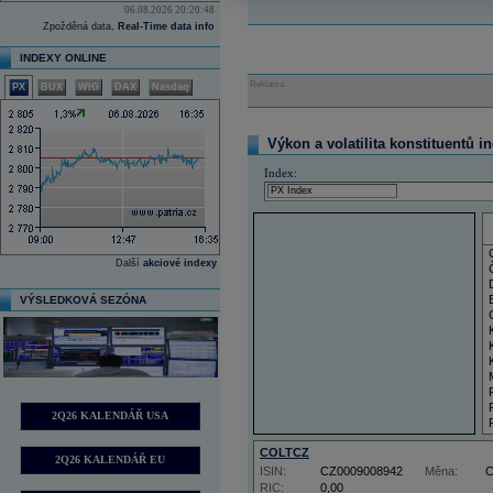
06.08.2026 20:20:48
Zpožděná data,
Real-Time data info
INDEXY ONLINE
Reklama
PX
BUX
WIG
DAX
Nasdaq
Výkon a volatilita konstituentů i
Index:
Další
akciové indexy
VÝSLEDKOVÁ SEZÓNA
2Q26 KALENDÁŘ USA
COLTCZ
2Q26 KALENDÁŘ EU
ISIN:
CZ0009008942
Měna:
RIC:
0,00