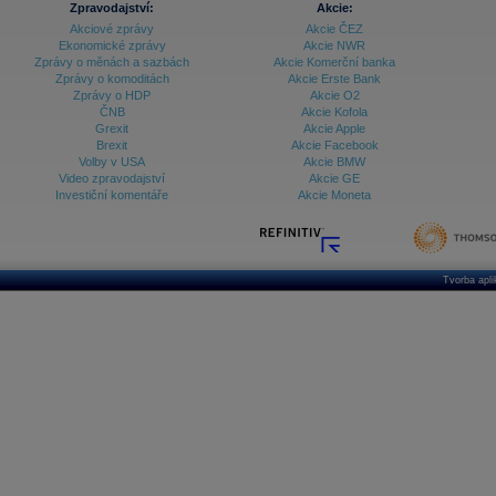
Zpravodajství:
Akcie:
Akciové zprávy
Akcie ČEZ
Archiv - Treasury alerty
Ekonomické zprávy
Akcie NWR
Zprávy o měnách a sazbách
Akcie Komerční banka
Archiv - Vývoj české koruny
Zprávy o komoditách
Akcie Erste Bank
Zprávy o HDP
Akcie O2
Archiv analýz - Makroukazatele
ČNB
Akcie Kofola
Grexit
Akcie Apple
Cenové indexy
Cenový kalkulátor
Brexit
Akcie Facebook
Ceny průmyslových výrobců - Data a prognózy
Volby v USA
Akcie BMW
(ČR)
Video zpravodajství
Akcie GE
Ceny průmyslových výrobců - Graf (ČR)
Investiční komentáře
Akcie Moneta
Ceny průmyslových výrobců - Kalendář (ČR)
Ceny průmyslových výrobců - Zpravodajství
CORPORATE WEB SOLUTION
DATA EXPORT
Databanka - Akcie
Tvorba apl
Databanka - Ceny
Databanka - Ekonomický růst
Databanka - Indexy
Databanka - Měnové kurzy
Databanka - Trh práce
Databanka - Úrokové sazby