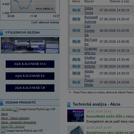
Akce
Název
Datum a čas
Zebra
Po
O
07.08.2026 14:30:19
Techs
Rockwell
Po
O
07.08.2026 14:30:42
Automat
Další
akciové indexy
Cap
Po
O
Gemini
06.08.2026 23:20:00
VÝSLEDKOVÁ SEZÓNA
SA
Bel Fuse
Po
O
07.08.2026 14:00:00
Inc
Grainger
Po
O
07.08.2026 14:30:19
WW Inc
Intuitive
Po
O
07.08.2026 14:30:46
Surgical
2Q26 KALENDÁŘ USA
Po
O
NVIDIA
07.08.2026 14:30:50
Adobe
Po
O
07.08.2026 14:30:43
Sys
2Q26 KALENDÁŘ EU
Power
Po
O
07.08.2026 14:23:56
Media
2Q26 KALENDÁŘ ČR
R
- Real-Time data si mohou aktivovat klienti Patria
SEZNAM PRODUKTŮ
Technická analýza - Akcie
AD Index
10.07.2026 10:41
Akcie
ExxonMobil může těžit z návrat
Akcie - Denní statistiky
Energetické akcie patří letos me
Akcie - Investiční doporučení
Akcie ČR - historie
02.07.2026 10:55
AstraZeneca jako sázka na de