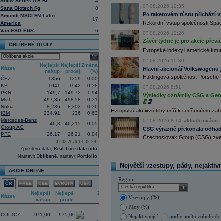
Softw Series A-E Br
4
procent v novém provozovateli multi
07.08.2026 12:35
Sana Biotech Rg
8
Nový společný podnik založí s invest
Po raketovém růstu přichází v
Amundi MSCI EM Latin
Bestsport O2 arenu a O2 universum vla
17
Rekordní vstup společnosti Spac
America
investiční společnost, PPF dosud pů
Van ESG EUR-
6
11:16
Porsche SE
, která je hlavním akci
07.08.2026 12:26
se v pololetí propadla do čisté ztráty
Závěr týdne je pro akcie převá
OBLÍBENÉ TITULY
Zároveň automobilku
Volkswagen
vyz
Evropské indexy i americké futur
konkurenceschopnosti (ČTK)
select
11:02
Italy's Prysmia
...
07.08.2026 10:30
Nejlepší
Nejlepší
Změna
Název
Hlavní akcionář Volkswagenu j
10:51
EasyJet
-
JP Mo
......
nákup
prodej
(%)
Holdingová společnost Porsche 
10:28
BP
-
HSBC
snižu
......
ČEZ
1356
1359
0,00
KB
1041
1042
-0,38
10:13
Ahold Delhaize
...
07.08.2026 8:51
PKN
149,7
149,72
-1,94
Výsledky oznámily CSG a Gen D
9:10
DraftKings dosáhl ve 2Q výnosů 1,4
Msft
497,85
498,58
-0,31
8:48
Airbnb očekává ve 3Q tržby 4,69 - 4
Nokia
8,286
8,302
-0,36
Evropské akciové trhy míří k smíšenému zahá
8:43
Porsche reportovalo za první pololetí
IBM
234,91
236
0,62
zisku 338 mil.
EUR
(Bloomberg)
Mercedes-Benz
07.08.2026 8:14,
aktualizováno: 
46,8
46,815
0,05
Group AG
8:37
Akcie Fujifilm klesají o více než 18 
CSG výrazně překonala odhady
listing této části
(Bloomberg)
PFE
26,17
26,21
0,04
Czechoslovak Group (CSG) zveřej
07.08.2026 14:35:59
8:35
Německá pojišťovací společnost
Alli
10,6 procenta na rekordních 4,87 mil
Zpožděná data,
Real-Time data info
Nastavit
Oblíbené
, nastavit
Portfolio
8:25
Největší polská petrochemická skupin
čistý zisk na 15,87 miliardy zlotých 
Největší vzestupy, pády, nejaktiv
AKCIE ONLINE
8:17
Soud v americkém státě Nové Mexiko v
zaplatit 567 milionů
dolarů
(téměř 12 m
Region
ČR
FREE
CEE
EVROPA
USA
lidem. Dále firmě nařídil, aby změnila
select
státě (ČTK)
Nejlepší
Nejlepší
Změna
Název
Vzestupy (%)
nákup
prodej
(%)
Pády (%)
1,68
COLTCZ
971,00
975,00
Nejaktivnější
podle počtu zobchod