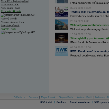
Akcie ČR - Týdenní přehled
Letos dominovaly trhům akcie spoj
Akcie online - ČR
Akcie online - Svět
30.06.2026 16:39
Akcie svět - Historie
Traders Talk: Polovodiče dál tá
Polovodičový sektor má za sebou
Akciový slovník
26.06.2026 6:06
Aktuální diskusní téma
Walmart jako kombinace růstu 
Analytický týdeník
Analýzy - Akcie
Walmart se podle analýzy Patrie 
18.06.2026 10:00
Analýzy společností - ČR
Silné vyhlídky pro Amazon. Ak
Přestože akcie Amazonu si letos
Analýzy společností - Střední Evropa
04.06.2026 13:06
Analýzy společností - Svět
RWE: Korekce může odeznít, n
Rostoucí poptávka po elektrifikac
Ankety a diskuze
Archiv - Analýzy online
Archiv - Deník událostí
Archiv - Flash analýzy (svět)
Archiv - Globální makroekonomické přehledy
Archiv - Horké Zprávy
Archiv - Kalendář událostí
Archiv - Měnová politika
O Patria.cz
|
Reklama
|
Mapa Stránek
|
Skupina Patria
|
Kariéra v Patrii
|
Podmínky uží
|
Cookies
|
|
RSS / XML
E-mail newsletter
SMS zpravod
Archiv - Měsíční makroekonomické přehledy
Archiv - Souhrnné zprávy o vývoji ČR