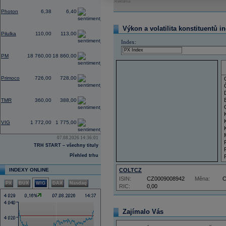
Reklama
-3,03
Photon
6,38
6,40
0,00
Výkon a volatilita konstituentů i
Pilulka
110,00
113,00
Index:
0,00
PM
18 760,00
18 860,00
-0,27
Primoco
726,00
728,00
0,00
TMR
360,00
388,00
-1,39
VIG
1 772,00
1 775,00
07.08.2026 14:36:01
TRH START – všechny tituly
Přehled trhu
INDEXY ONLINE
COLTCZ
ISIN:
CZ0009008942
Měna:
PX
BUX
WIG
DAX
Nasdaq
RIC:
0,00
Zajímalo Vás