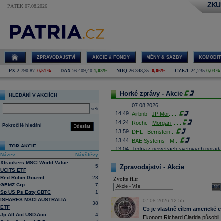
ZKU
PÁTEK 07.08.2026
ZPRAVODAJSTVÍ
AKCIE & FONDY
MĚNY & SAZBY
KOMODIT
PX
2 790,87
-0,51%
DAX
26 409,40
1,03%
NDQ
26 348,35
-0,06%
CZK/€
24,235
0,03%
Horké zprávy - Akcie
HLEDÁNÍ V AKCIÍCH
07.08.2026
select
14:49
Airbnb -
JP Mor
......
14:24
Roche -
Morgan
......
Pokročilé hledání
Odeslat
13:59
DHL - Bernstein
...
13:44
BAE Systems - M
...
TOP AKCIE
13:04
Jedna z největších světových pořadate
Název
Návštěvy
procent v novém provozovateli multi
Nový společný podnik založí s invest
Xtrackers MSCI World Value
5
Zpravodajství - Akcie
Bestsport O2 arenu a O2 universum vla
UCITS ETF
investiční společnost, PPF dosud pů
Red Robin Gourmt
23
Zvolte filtr
12:09
Akciové podílové fondy za prvních s
GEMZ Crp
7
sele
procenta, smíšené fondy 4,4 procent
Sp US Ps Eqty GBTC
1
akciové fondy podle indexu přinesly
ISHARES MSCI AUSTRALIA
07.08.2026 12:55
procenta a dluhopisové fondy 2,5 pr
38
ETF
Co je vlastně cílem americké 
11:43
Novo Nordisk -
...
Jp All Act USD-Acc
4
Ekonom Richard Clarida působil 
11:27
Jedna z největších světových pořadate