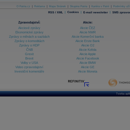
O Patria.cz
|
Reklama
|
Mapa Stránek
|
Skupina Patria
|
Kariéra v Patrii
|
Podmínky uží
|
Cookies
|
|
RSS / XML
E-mail newsletter
SMS zpravod
Zpravodajství:
Akcie:
Akciové zprávy
Akcie ČEZ
Ekonomické zprávy
Akcie NWR
Zprávy o měnách a sazbách
Akcie Komerční banka
Zprávy o komoditách
Akcie Erste Bank
Zprávy o HDP
Akcie O2
ČNB
Akcie Kofola
Grexit
Akcie Apple
Brexit
Akcie Facebook
Volby v USA
Akcie BMW
Video zpravodajství
Akcie GE
Investiční komentáře
Akcie Moneta
Tvorba apl