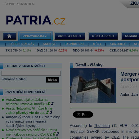
ZKU
ČTVRTEK 06.08.2026
ZPRAVODAJSTVÍ
AKCIE & FONDY
MĚNY & SAZBY
KOMODIT
|
PŘEHLED ZPRÁV
|
AKCIOVÉ
|
EKONOMICKÉ
|
MĚNY
|
KOMODITY
|
SL
PX
2 769,04
0,11%
DAX
26 126,30
-0,29%
NDQ
26 363,44
-0,83%
CZK/€
24,167
0,00%
Detail - články
HLEDAT V KOMENTÁŘÍCH
Merger 
postpo
Pokročilé hledání
hledat
24.09.2007 
INVESTIČNÍ DOPORUČENÍ
Autor:
Jan 
AstraZeneca jako sázka na
defenzivu mimo AI horečku
Arista Networks: AI může firmě
zajistit příznivý vítr do zad
Analytický radar: Colt CZ roste díky
vyšší marži, širší integraci i
According to
Thomson
(
11
EUR, -0,91%
stabilnějšímu byznysu
Nové střelivo pro další růst. Patria
regulator SEVRK postponed in mid-Sept
mění cílovou cenu pro Colt CZ
companies owned by CEZ. The regulat
Goldman Sachs: Je dobrý okamžik