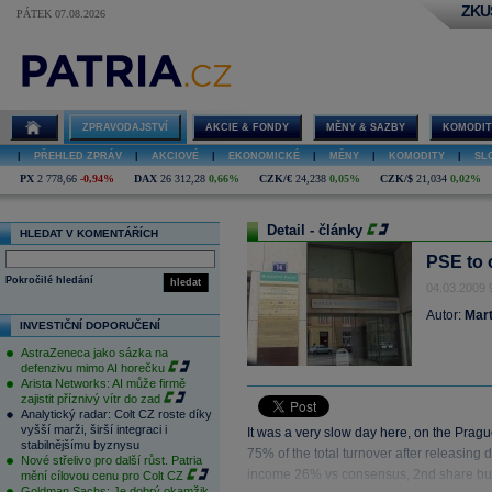
ZKU
PÁTEK 07.08.2026
ZPRAVODAJSTVÍ
AKCIE & FONDY
MĚNY & SAZBY
KOMODIT
|
PŘEHLED ZPRÁV
|
AKCIOVÉ
|
EKONOMICKÉ
|
MĚNY
|
KOMODITY
|
SL
PX
2 778,66
-0,94%
DAX
26 312,28
0,66%
CZK/€
24,238
0,05%
CZK/$
21,034
0,02%
Detail - články
HLEDAT V KOMENTÁŘÍCH
PSE to 
Pokročilé hledání
hledat
04.03.2009 
Autor:
Mart
INVESTIČNÍ DOPORUČENÍ
AstraZeneca jako sázka na
defenzivu mimo AI horečku
Arista Networks: AI může firmě
zajistit příznivý vítr do zad
Analytický radar: Colt CZ roste díky
vyšší marži, širší integraci i
It was a very slow day here, on the Pra
stabilnějšímu byznysu
75% of the total turnover after releasing
Nové střelivo pro další růst. Patria
income 26% vs consensus, 2nd share buy
mění cílovou cenu pro Colt CZ
Goldman Sachs: Je dobrý okamžik