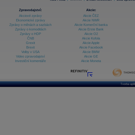
Zpravodajství:
Akcie:
Akciové zprávy
Akcie ČEZ
Ekonomické zprávy
Akcie NWR
Zprávy o měnách a sazbách
Akcie Komerční banka
Zprávy o komoditách
Akcie Erste Bank
Zprávy o HDP
Akcie O2
ČNB
Akcie Kofola
Grexit
Akcie Apple
Brexit
Akcie Facebook
Volby v USA
Akcie BMW
Video zpravodajství
Akcie GE
Investiční komentáře
Akcie Moneta
Tvorba apl