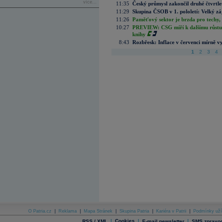
více...
11:35
Český průmysl zakončil druhé čtvrtlet
11:29
Skupina ČSOB v 1. pololetí: Velký zá
11:26
Paměťový sektor je brzda pro techy,
10:27
PREVIEW: CSG míří k dalšímu růstu.
knihy
8:43
Rozbřesk: Inflace v červenci mírně v
1
2
3
4
O Patria.cz
|
Reklama
|
Mapa Stránek
|
Skupina Patria
|
Kariéra v Patrii
|
Podmínky uží
|
Cookies
|
|
RSS / XML
E-mail newsletter
SMS zpravod