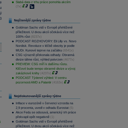
e
Slabá data z trhu práce pomohla akciím
(7x)
u
ý
3
Nejčtenější zprávy týdne
Goldman Sachs vidí v Evropě přehlížené
příležitosti. U dvou akcií očekává více než
100% růst
(8237x)
PODCAST ROZHOVORY: Eli Lilly vs. Novo
Nordisk. Revoluce v léčbě obezity je podle
MUDr. Kunové teprve na začátku
(6541x)
CSG výrazně překonala odhady. Obranná
divize táhne růst, výhled potvrzen
(4677x)
PREVIEW: CSG míří k dalšímu růstu.
Klíčové bude tempo obranné divize a vývoj
zakázkové knihy
(4237x)
PODCAST Týdenní výhled: V centru
pozornosti AMD a Palantir
(4163x)
Nejdiskutovanější zprávy týdne
Inflace v eurozóně v červenci vzrostla na
2,9 procenta, uvedl v odhadu Eurostat
(5)
Akce Fedu se odsouvá, americký trh práce
překvapil opět negativně
(1)
Goldman Sachs vidí v Evropě přehlížené
i
příležitosti. U dvou akcií očekává více než