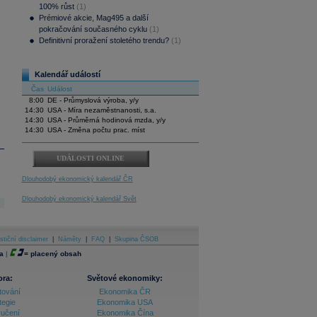
100% růst
(1)
Prémiové akcie, Mag495 a další
pokračování současného cyklu
(1)
Definitivní proražení stoletého trendu?
(1)
Kalendář událostí
Čas
Událost
8:00
DE - Průmyslová výroba, y/y
14:30
USA - Míra nezaměstnanosti, s.a.
14:30
USA - Průměrná hodinová mzda, y/y
14:30
USA - Změna počtu prac. míst
UDÁLOSTI ONLINE
Dlouhodobý ekonomický kalendář ČR
Dlouhodobý ekonomický kalendář Svět
stiční disclaimer
|
Náměty
|
FAQ
|
Skupina ČSOB
a
|
=
placený obsah
ora:
Světové ekonomiky:
tování
Ekonomika ČR
tegie
Ekonomika USA
ručení
Ekonomika Čína