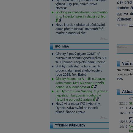
Zisk před
výhled. Lilly překonává Novo
druhém čt
Nordisk
Booking ukázal odolnost cestovního
eur
ve dru
trhu. Investoři přešli i slabší výhled
výsledek
Novo Nordisk překonal očekávání,
milionu
eu
akcie přesto klesají. Investoři řeší
marže a budoucí růst
více...
IPO, M&A
Reklama
Čínský čipový gigant CXMT při
burzovním debutu vystřelil přes 500
%. Překonal i největší banku země
Váš n
Stát by mohl dát na burzu až 40
Na tomto m
procent akcií pražského letiště v
pouze přihl
roce 2028, řekl Babiš
zde
.
Čínský Moonshot AI míří na burzu.
Jeho model Kimi K3 znovu rozvířil
debatu o budoucnosti AI
SK Hynix míří na Nasdaq. O jeden z
Aktuá
největších burzovních debutů v
07
historii je obrovský zájem
22:05
Sl
Nová vlna mega IPO hýbe trhy.
Rychlé zařazování do indexů
17:51
Ak
přináší šance i rizika
16:20
UE
pr
více...
15:35
Ak
TÝDENNÍ PŘEHLEDY
14:46
Vy
fi