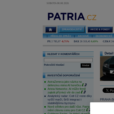
SOBOTA 08.08.2026
ZPRAVODAJSTVÍ
AKCIE & FONDY
|
PŘEHLED ZPRÁV
|
AKCIOVÉ
|
EKONOMICKÉ
PX
2 785,07
-0,71%
DAX
26 319,45
0,69%
CZK/€
24
Detail
HLEDAT V KOMENTÁŘÍCH
Pokročilé hledání
hledat
INVESTIČNÍ DOPORUČENÍ
AstraZeneca jako sázka na
defenzivu mimo AI horečku
Arista Networks: AI může firmě
zajistit příznivý vítr do zad
Analytický radar: Colt CZ roste díky
PRAHA (M
vyšší marži, širší integraci i
stabilnějšímu byznysu
2009 čist
Nové střelivo pro další růst. Patria
společnos
mění cílovou cenu pro Colt CZ
Goldman Sachs: Je dobrý okamžik