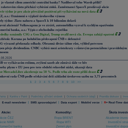
 je vlastně cílem americké centrální banky? Nasliboval toho Warsh příliš?
 raketovém růstu přichází vybírání zisků. Zaměstnanci SpaceX prodávají akcie
věr týdne je pro akcie převážně pozitivní při vyčkávání na nová data
Z, a.s.: Oznámení o výplatě úrokového výnosu
rly týdne: Zlato nahoru a SpaceX k 10 bilionům dolarů
avní akcionář Volkswagenu je ve ztrátě, automobilku vyzval k rychlým opatřením
merční banka, a.s.: Výpis z obchodního rejstříku
sledky oznámily CSG a Gen Digital, Trump uvalil nová cla. Evropa zahájí opatrně
zbřesk: Koruna po holubičím překvapení ČNB v defenzivě
G výrazně překonala odhady. Obranná divize táhne růst, výhled potvrzen
pen přeje dividendám. CNBC vybírá mezi aristokraty s růstovým potenciálem i pravidelným
nosem
.08.2026
B ve vyčkávacím režimu, zvýšení sazeb ale zůstává dále ve hře
soby plynu v EU jsou pro toto období rekordně nízké, ukazují data
st MercadoLibre akceleruje na 50 %. Podle trhu ale roste příliš draze
nkovní rada ČNB podle očekávání drží základní úrokovou sazbu na 3,75 procentech
1
2
3
4
5
6
7
8
9
10
>>
atria
|
Kariéra v Patrii
|
Podmínky užívání stránek
|
Ochrana osobních údajů
|
Pravidla diskuse
|
Inve
|
|
|
|
|
E-mail newsletter
SMS zpravodajství
Data export
Mobilní verze
R
=
Real-Time dat
Akcie:
Komodity:
Škola invest
Akcie ČEZ
Ropa BRENT
Akademie inves
kcie NWR
Ropa WTI
Investiční stra
Komerční banka
Zemní plyn
Investiční dopo