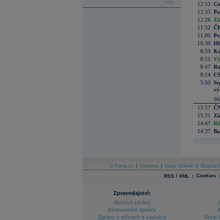
více...
12:55
Co
12:35
Po
12:26
Zá
11:52
ČE
11:00
Pe
10:30
Hl
8:59
Ko
8:51
Vý
8:47
Ro
8:14
CS
5:50
Sr
vý
06
15:57
ČN
15:31
Zá
14:47
Rů
14:37
Ba
O Patria.cz
|
Reklama
|
Mapa Stránek
|
Skupina P
|
Cookies
RSS / XML
Zpravodajství:
Akciové zprávy
Ekonomické zprávy
A
Zprávy o měnách a sazbách
Akcie 