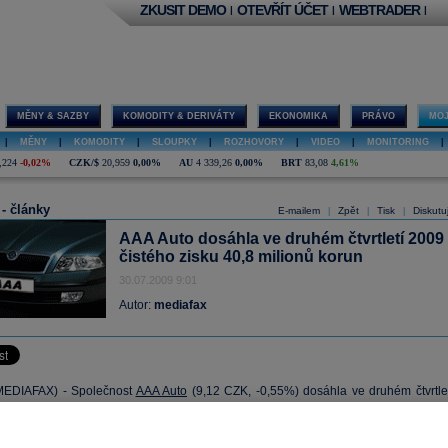
ZKUSIT DEMO
OTEVŘÍT ÚČET
WEBTRADER
|
|
|
MĚNY & SAZBY
KOMODITY & DERIVÁTY
EKONOMIKA
PRÁVO
MOJ
|
MĚNY
|
KOMODITY
|
SLOUPKY
|
ROZHOVORY
|
VIDEO
|
MONITORING
|
,224
-0,02%
CZK/$
20,959
0,00%
AU
4 339,26
0,00%
BRT
83,08
4,61%
 - články
E-mailem
Zpět
Tisk
Diskutu
|
|
|
AAA Auto dosáhla ve druhém čtvrtletí 2009
čistého zisku 40,8 milionů korun
30.07.2009 9:01
Autor:
mediafax
EDIAFAX) - Společnost
AAA Auto
(
9,12
CZK, -0,55%) dosáhla ve druhém čtvrtlet
ého zisku 1,6 milionu
eur
(40,8 milionů korun). Uvedla to ve čtvrtek ve své zpráv
ti
AAA Auto
.