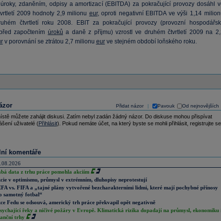
 úroky, zdaněním, odpisy a amortizací (EBITDA) za pokračující provozy dosáhl v
vrtletí 2009 hodnoty 2,9 milionu
eur
, oproti negativní EBITDA ve výši 1,14 milion
hém čtvrtletí roku 2008. EBIT za pokračující provozy (provozní hospodářsk
 před započtením
úroků
a daně z příjmu) vzrostl ve druhém čtvrtletí 2009 na 2,
r
v porovnání se ztrátou 2,7 milionu
eur
ve stejném období loňského roku.
ázor
Přidat názor
Pavouk
Od nejnovějších
|
ístě můžete zahájit diskusi. Zatím nebyl zadán žádný názor. Do diskuse mohou přispívat
ášení uživatelé (
Přihlásit
). Pokud nemáte účet, na který byste se mohli přihlásit, registrujte se
lní komentáře
.08.2026
abá data z trhu práce pomohla akciím
cie v optimismu, průmysl v extrémním, dluhopisy neprotestují
FA vs. FIFA a „tajné plány vytvořené bezcharakterními lidmi, které mají pochybné přínosy
o samotný fotbal“
ce Fedu se odsouvá, americký trh práce překvapil opět negativně
sychající řeky a ničivé požáry v Evropě. Klimatická rizika dopadají na průmysl, ekonomiku 
nanční trhy