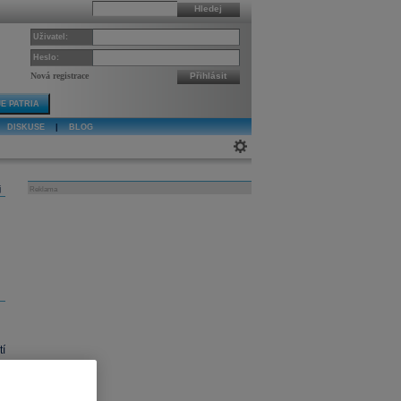
Hledej
Uživatel:
Heslo:
Nová registrace
Přihlásit
E PATRIA
DISKUSE
|
BLOG
j
Reklama
í
ě