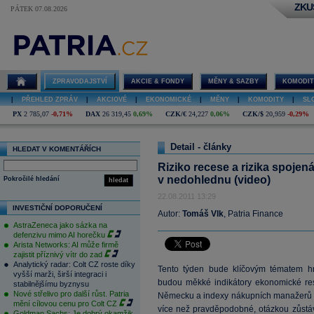
ZKU
PÁTEK 07.08.2026
ZPRAVODAJSTVÍ
AKCIE & FONDY
MĚNY & SAZBY
KOMODIT
|
PŘEHLED ZPRÁV
|
AKCIOVÉ
|
EKONOMICKÉ
|
MĚNY
|
KOMODITY
|
SL
PX
2 785,07
-0,71%
DAX
26 319,45
0,69%
CZK/€
24,227
0,06%
CZK/$
20,959
-0,29%
Detail - články
HLEDAT V KOMENTÁŘÍCH
Riziko recese a rizika spojená
v nedohlednu (video)
Pokročilé hledání
hledat
22.08.2011 13:29
INVESTIČNÍ DOPORUČENÍ
Autor:
Tomáš Vlk
, Patria Finance
AstraZeneca jako sázka na
defenzivu mimo AI horečku
Arista Networks: AI může firmě
zajistit příznivý vítr do zad
Analytický radar: Colt CZ roste díky
Tento týden bude klíčovým tématem hr
vyšší marži, širší integraci i
budou měkké indikátory ekonomické resp
stabilnějšímu byznysu
Nové střelivo pro další růst. Patria
Německu a indexy nákupních manažerů v
mění cílovou cenu pro Colt CZ
více než pravděpodobné, otázkou zůstáv
Goldman Sachs: Je dobrý okamžik