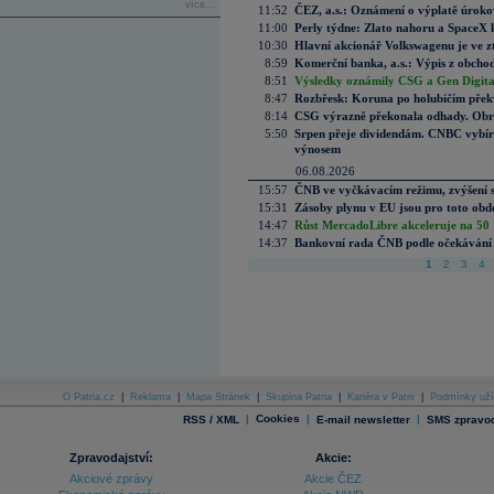
více...
11:52
ČEZ, a.s.: Oznámení o výplatě úrok
11:00
Perly týdne: Zlato nahoru a SpaceX 
10:30
Hlavní akcionář Volkswagenu je ve z
8:59
Komerční banka, a.s.: Výpis z obchod
8:51
Výsledky oznámily CSG a Gen Digital
8:47
Rozbřesk: Koruna po holubičím přek
8:14
CSG výrazně překonala odhady. Obran
5:50
Srpen přeje dividendám. CNBC vybírá
výnosem
06.08.2026
15:57
ČNB ve vyčkávacím režimu, zvýšení s
15:31
Zásoby plynu v EU jsou pro toto obdo
14:47
Růst MercadoLibre akceleruje na 50 %
14:37
Bankovní rada ČNB podle očekávání 
1
2
3
4
O Patria.cz
|
Reklama
|
Mapa Stránek
|
Skupina Patria
|
Kariéra v Patrii
|
Podmínky uží
|
Cookies
|
|
RSS / XML
E-mail newsletter
SMS zpravod
Zpravodajství:
Akcie:
Akciové zprávy
Akcie ČEZ