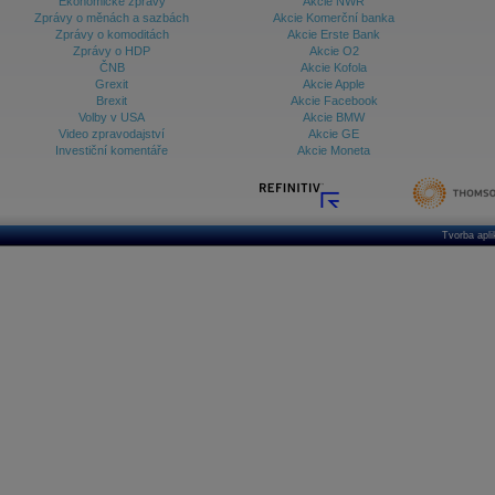
Ekonomické zprávy
Akcie NWR
Zprávy o měnách a sazbách
Akcie Komerční banka
Zprávy o komoditách
Akcie Erste Bank
Zprávy o HDP
Akcie O2
ČNB
Akcie Kofola
Grexit
Akcie Apple
Brexit
Akcie Facebook
Volby v USA
Akcie BMW
Video zpravodajství
Akcie GE
Investiční komentáře
Akcie Moneta
Tvorba apl