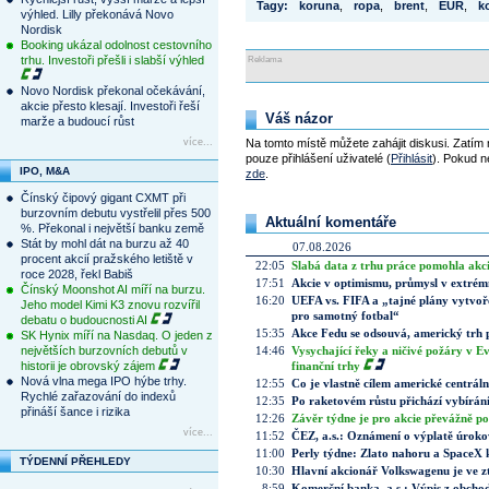
Tagy:
koruna
,
ropa
,
brent
,
EUR
,
k
výhled. Lilly překonává Novo
Nordisk
Booking ukázal odolnost cestovního
trhu. Investoři přešli i slabší výhled
Reklama
Novo Nordisk překonal očekávání,
akcie přesto klesají. Investoři řeší
Váš názor
marže a budoucí růst
více...
Na tomto místě můžete zahájit diskusi. Zatím
pouze přihlášení uživatelé (
Přihlásit
). Pokud ne
IPO, M&A
zde
.
Čínský čipový gigant CXMT při
burzovním debutu vystřelil přes 500
Aktuální komentáře
%. Překonal i největší banku země
Stát by mohl dát na burzu až 40
07.08.2026
procent akcií pražského letiště v
22:05
Slabá data z trhu práce pomohla akc
roce 2028, řekl Babiš
17:51
Akcie v optimismu, průmysl v extrémn
Čínský Moonshot AI míří na burzu.
16:20
UEFA vs. FIFA a „tajné plány vytvoř
Jeho model Kimi K3 znovu rozvířil
pro samotný fotbal“
debatu o budoucnosti AI
15:35
Akce Fedu se odsouvá, americký trh 
SK Hynix míří na Nasdaq. O jeden z
největších burzovních debutů v
14:46
Vysychající řeky a ničivé požáry v E
historii je obrovský zájem
finanční trhy
Nová vlna mega IPO hýbe trhy.
12:55
Co je vlastně cílem americké centrál
Rychlé zařazování do indexů
12:35
Po raketovém růstu přichází vybírán
přináší šance i rizika
12:26
Závěr týdne je pro akcie převážně po
více...
11:52
ČEZ, a.s.: Oznámení o výplatě úrok
11:00
Perly týdne: Zlato nahoru a SpaceX 
TÝDENNÍ PŘEHLEDY
10:30
Hlavní akcionář Volkswagenu je ve z
8:59
Komerční banka, a.s.: Výpis z obchod