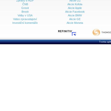
Zprávy o HDP
Akcie O2
ČNB
Akcie Kofola
Grexit
Akcie Apple
Brexit
Akcie Facebook
Volby v USA
Akcie BMW
Video zpravodajství
Akcie GE
Investiční komentáře
Akcie Moneta
Tvorba apl