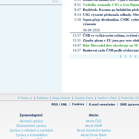
více...
8:51
Výsledky oznámily CSG a Gen Digital
8:47
Rozbřesk: Koruna po holubičím přek
8:14
CSG výrazně překonala odhady. Obran
5:50
Srpen přeje dividendám. CNBC vybírá
výnosem
06.08.2026
15:57
ČNB ve vyčkávacím režimu, zvýšení s
15:31
Zásoby plynu v EU jsou pro toto obdo
14:47
Růst MercadoLibre akceleruje na 50 %
14:37
Bankovní rada ČNB podle očekávání 
1
2
3
4
O Patria.cz
|
Reklama
|
Mapa Stránek
|
Skupina Patria
|
Kariéra v Patrii
|
Podmínky uží
|
Cookies
|
|
RSS / XML
E-mail newsletter
SMS zpravod
Zpravodajství:
Akcie:
Akciové zprávy
Akcie ČEZ
Ekonomické zprávy
Akcie NWR
Zprávy o měnách a sazbách
Akcie Komerční banka
Zprávy o komoditách
Akcie Erste Bank