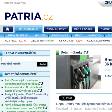
ZKU
SOBOTA 08.08.2026
ZPRAVODAJSTVÍ
AKCIE & FONDY
MĚNY & SAZBY
KOMODIT
|
PŘEHLED ZPRÁV
|
AKCIOVÉ
|
EKONOMICKÉ
|
MĚNY
|
KOMODITY
|
SL
PX
2 785,07
-0,71%
DAX
26 319,45
0,69%
CZK/€
24,224
-0,02%
CZK/$
20,959
0,00%
Detail - články
HLEDAT V KOMENTÁŘÍCH
Bre
36 
Pokročilé hledání
hledat
06.02
INVESTIČNÍ DOPORUČENÍ
Autor
AstraZeneca jako sázka na
defenzivu mimo AI horečku
Arista Networks: AI může firmě
zajistit příznivý vítr do zad
Analytický radar: Colt CZ roste díky
vyšší marži, širší integraci i
stabilnějšímu byznysu
Ropa Brent v minulém týdnu pokračovala
Nové střelivo pro další růst. Patria
mění cílovou cenu pro Colt CZ
Pozitivním impulsem byla nová makrodat
Goldman Sachs: Je dobrý okamžik