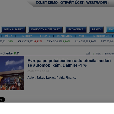
ZKUSIT DEMO
OTEVŘÍT ÚČET
WEBTRADER
|
|
|
MĚNY & SAZBY
KOMODITY & DERIVÁTY
EKONOMIKA
PRÁVO
MOJ
|
MĚNY
|
KOMODITY
|
SLOUPKY
|
ROZHOVORY
|
VIDEO
|
MONITORING
|
90,62
1,30%
CZK/€
24,232
-0,02%
CZK/$
20,966
0,00%
AU
4 339,26
0,00%
BRT
83,08
 - články
Zpět
Tisk
Diskutu
|
|
Evropa po počátečním růstu otočila, nedaří
se automobilkám. Daimler -4 %
05.04.2012 10:46
Autor:
Jakub Lukáš
, Patria Finance
kciové trhy po úvodním růstu, kdy částečně korigovaly včerejší dramatické
 při kterých trhy utrpěly nejhorší výsledek za poslední čtyři týdny, indexy aktuálně