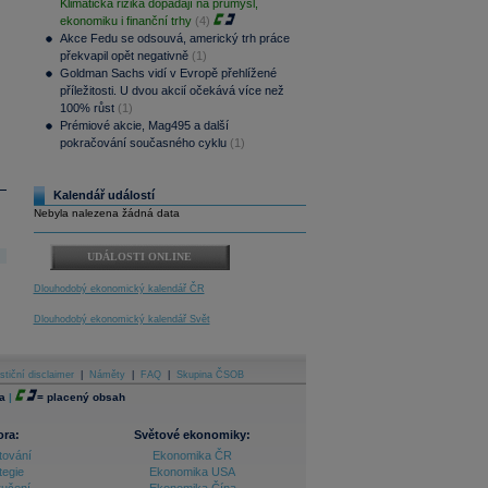
Klimatická rizika dopadají na průmysl,
ekonomiku i finanční trhy
(4)
Akce Fedu se odsouvá, americký trh práce
překvapil opět negativně
(1)
Goldman Sachs vidí v Evropě přehlížené
příležitosti. U dvou akcií očekává více než
100% růst
(1)
Prémiové akcie, Mag495 a další
pokračování současného cyklu
(1)
Kalendář událostí
Nebyla nalezena žádná data
UDÁLOSTI ONLINE
Dlouhodobý ekonomický kalendář ČR
Dlouhodobý ekonomický kalendář Svět
stiční disclaimer
|
Náměty
|
FAQ
|
Skupina ČSOB
a
|
=
placený obsah
ora:
Světové ekonomiky:
tování
Ekonomika ČR
tegie
Ekonomika USA