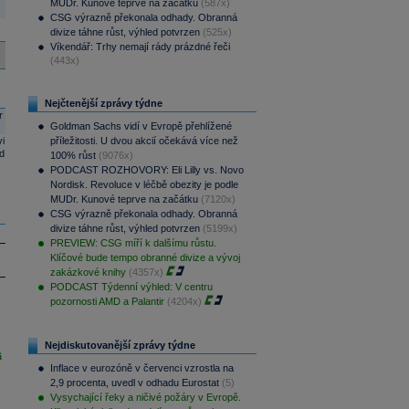
MUDr. Kunové teprve na začátku
(587x)
CSG výrazně překonala odhady. Obranná
divize táhne růst, výhled potvrzen
(525x)
Víkendář: Trhy nemají rády prázdné řeči
(443x)
Nejčtenější zprávy týdne
r
Goldman Sachs vidí v Evropě přehlížené
i
příležitosti. U dvou akcií očekává více než
d
100% růst
(9076x)
PODCAST ROZHOVORY: Eli Lilly vs. Novo
Nordisk. Revoluce v léčbě obezity je podle
MUDr. Kunové teprve na začátku
(7120x)
CSG výrazně překonala odhady. Obranná
divize táhne růst, výhled potvrzen
(5199x)
PREVIEW: CSG míří k dalšímu růstu.
Klíčové bude tempo obranné divize a vývoj
zakázkové knihy
(4357x)
PODCAST Týdenní výhled: V centru
pozornosti AMD a Palantir
(4204x)
Nejdiskutovanější zprávy týdne
i
Inflace v eurozóně v červenci vzrostla na
2,9 procenta, uvedl v odhadu Eurostat
(5)
Vysychající řeky a ničivé požáry v Evropě.