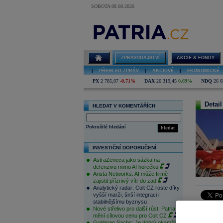
SOBOTA 08.08.2026
ZPRAVODAJSTVÍ
AKCIE & FONDY
|
PŘEHLED ZPRÁV
|
AKCIOVÉ
|
EKONOMICKÉ
PX
2 785,07
-0,71%
DAX
26 319,45
0,69%
NDQ
26 6
Detail
HLEDAT V KOMENTÁŘÍCH
Pokročilé hledání
hledat
INVESTIČNÍ DOPORUČENÍ
AstraZeneca jako sázka na
defenzivu mimo AI horečku
Arista Networks: AI může firmě
zajistit příznivý vítr do zad
Analytický radar: Colt CZ roste díky
vyšší marži, širší integraci i
stabilnějšímu byznysu
Evropské a
Nové střelivo pro další růst. Patria
mění cílovou cenu pro Colt CZ
výprodeje,
Goldman Sachs: Je dobrý okamžik