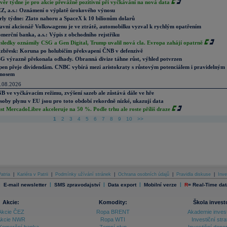
věr týdne je pro akcie převážně pozitivní při vyčkávání na nová data
Z, a.s.: Oznámení o výplatě úrokového výnosu
rly týdne: Zlato nahoru a SpaceX k 10 bilionům dolarů
avní akcionář Volkswagenu je ve ztrátě, automobilku vyzval k rychlým opatřením
merční banka, a.s.: Výpis z obchodního rejstříku
sledky oznámily CSG a Gen Digital, Trump uvalil nová cla. Evropa zahájí opatrně
zbřesk: Koruna po holubičím překvapení ČNB v defenzivě
G výrazně překonala odhady. Obranná divize táhne růst, výhled potvrzen
pen přeje dividendám. CNBC vybírá mezi aristokraty s růstovým potenciálem i pravidelným
nosem
.08.2026
B ve vyčkávacím režimu, zvýšení sazeb ale zůstává dále ve hře
soby plynu v EU jsou pro toto období rekordně nízké, ukazují data
st MercadoLibre akceleruje na 50 %. Podle trhu ale roste příliš draze
1
2
3
4
5
6
7
8
9
10
>>
atria
|
Kariéra v Patrii
|
Podmínky užívání stránek
|
Ochrana osobních údajů
|
Pravidla diskuse
|
Inve
|
|
|
|
|
E-mail newsletter
SMS zpravodajství
Data export
Mobilní verze
R
=
Real-Time dat
Akcie:
Komodity:
Škola invest
Akcie ČEZ
Ropa BRENT
Akademie inves
kcie NWR
Ropa WTI
Investiční stra