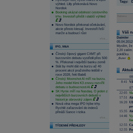
Tagy:
výhled. Lilly překonává Novo
Nordisk
Booking ukázal odolnost cestovního
trhu. Investoři přešli i slabší výhled
Reklama
Novo Nordisk překonal očekávání,
akcie přesto klesají. Investoři řeší
Váš n
marže a budoucí růst
Daimler
více...
05.04.2012
Myslím, že 
IPO, M&A
2,20 zatím 
Čínský čipový gigant CXMT při
pokličku.
burzovním debutu vystřelil přes 500
_Buter
%. Překonal i největší banku země
Stát by mohl dát na burzu až 40
Aktuá
procent akcií pražského letiště v
roce 2028, řekl Babiš
08
Čínský Moonshot AI míří na burzu.
8:41
Ví
Jeho model Kimi K3 znovu rozvířil
debatu o budoucnosti AI
07
SK Hynix míří na Nasdaq. O jeden z
22:05
Sl
největších burzovních debutů v
17:51
Ak
historii je obrovský zájem
16:20
UE
Nová vlna mega IPO hýbe trhy.
pr
Rychlé zařazování do indexů
15:35
Ak
přináší šance i rizika
14:46
Vy
více...
fi
12:55
Co
TÝDENNÍ PŘEHLEDY
12:35
Po