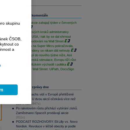
Související komentáře
pro skupinu
Americké akcie zahajují týden v červených
číslech
Obavy z nových kroků administrativy
prezidenta USA, i tak by se dal shrnout
ránek ČSOB,
závěr obchodování na Wall Street
kytnout co
Super jízda na Super Micru pokračovala,
innost a
ale hlavní indexy se nikam dál nehnuly
Trhy vstoupí do nového týdne níže, Asii
pomohla čínská stimulace, Evropu tíží růst
a
napětí na Blízkém východě i politika
Než otevře Wall Street: UiPath, DocuSign
Nejčtenější zprávy dne
ím
Goldman Sachs vidí v Evropě přehlížené
příležitosti. U dvou akcií očekává více než
100% růst
(847x)
Po raketovém růstu přichází vybírání zisků.
Zaměstnanci SpaceX prodávají akcie
(811x)
PODCAST ROZHOVORY: Eli Lilly vs. Novo
Nordisk. Revoluce v léčbě obezity je podle