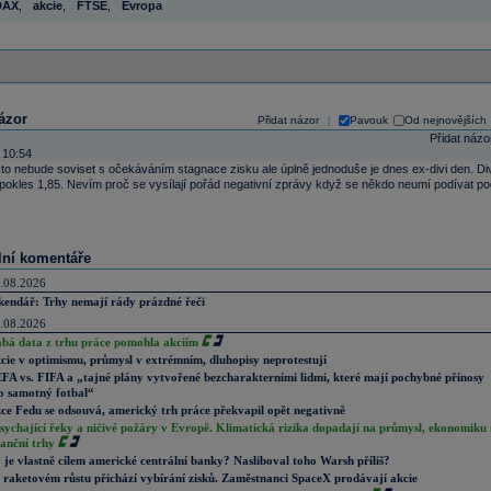
DAX
,
akcie
,
FTSE
,
Evropa
ázor
Přidat názor
Pavouk
Od nejnovějších
|
Přidat názo
 10:54
to nebude soviset s očekáváním stagnace zisku ale úplně jednoduše je dnes ex-divi den. Div
pokles 1,85. Nevím proč se vysílají pořád negativní zprávy když se někdo neumí podívat po
lní komentáře
.08.2026
kendář: Trhy nemají rády prázdné řeči
.08.2026
abá data z trhu práce pomohla akciím
cie v optimismu, průmysl v extrémním, dluhopisy neprotestují
FA vs. FIFA a „tajné plány vytvořené bezcharakterními lidmi, které mají pochybné přínosy
o samotný fotbal“
ce Fedu se odsouvá, americký trh práce překvapil opět negativně
sychající řeky a ničivé požáry v Evropě. Klimatická rizika dopadají na průmysl, ekonomiku 
nanční trhy
 je vlastně cílem americké centrální banky? Nasliboval toho Warsh příliš?
 raketovém růstu přichází vybírání zisků. Zaměstnanci SpaceX prodávají akcie