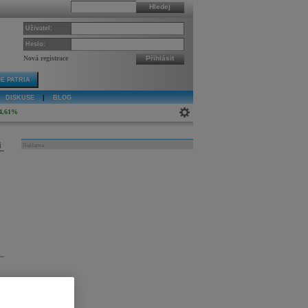
Hledej
Uživatel:
Heslo:
Nová registrace
Přihlásit
E PATRIA
DISKUSE
|
BLOG
4,61%
j
Reklama