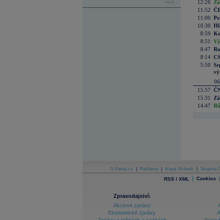
12:26
Zá
více...
11:52
ČE
11:00
Pe
10:30
Hl
8:59
Ko
8:51
Vý
8:47
Ro
8:14
CS
5:50
Sr
vý
06
15:57
ČN
15:31
Zá
14:47
Rů
O Patria.cz
|
Reklama
|
Mapa Stránek
|
Skupina P
|
Cookies
RSS / XML
Zpravodajství:
Akciové zprávy
Ekonomické zprávy
A