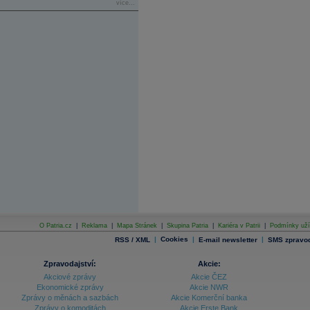
více...
O Patria.cz
|
Reklama
|
Mapa Stránek
|
Skupina Patria
|
Kariéra v Patrii
|
Podmínky uží
|
Cookies
|
|
RSS / XML
E-mail newsletter
SMS zpravod
Zpravodajství:
Akcie:
Akciové zprávy
Akcie ČEZ
Ekonomické zprávy
Akcie NWR
Zprávy o měnách a sazbách
Akcie Komerční banka
Zprávy o komoditách
Akcie Erste Bank