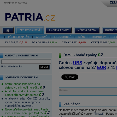
ZKU
NEDĚLE 09.08.2026
ZPRAVODAJSTVÍ
AKCIE & FONDY
MĚNY & SAZBY
KOMODIT
|
PŘEHLED ZPRÁV
|
AKCIOVÉ
|
EKONOMICKÉ
|
MĚNY
|
KOMODITY
|
SL
PX
2 785,07
-0,71%
DAX
26 319,45
0,69%
CZK/€
24,232
-0,02%
CZK/$
20,966
0,00%
Detail - horké zprávy
HLEDAT V KOMENTÁŘÍCH
Corio -
UBS
zvyšuje doporučen
Pokročilé hledání
cílovou cenu na 37
EUR
z 41
hledat
INVESTIČNÍ DOPORUČENÍ
AstraZeneca jako sázka na
defenzivu mimo AI horečku
Reklama
Arista Networks: AI může firmě
zajistit příznivý vítr do zad
Analytický radar: Colt CZ roste díky
vyšší marži, širší integraci i
Váš názor
stabilnějšímu byznysu
Nové střelivo pro další růst. Patria
Na tomto místě můžete zahájit diskusi. Zatím
mění cílovou cenu pro Colt CZ
pouze přihlášení uživatelé (
Přihlásit
). Pokud ne
Goldman Sachs: Je dobrý okamžik