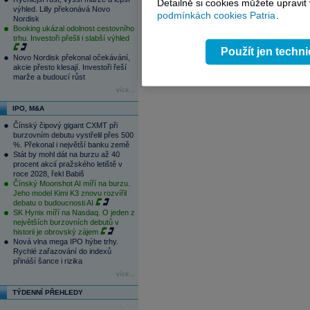
Detailně si cookies můžete upravit
výhled. Lilly překonává Novo
06.08.2026
podmínkách cookies Patria
.
Nordisk
15:57
ČNB ve vyčkávacím režimu, zvýšení s
Booking ukázal odolnost cestovního
15:31
Zásoby plynu v EU jsou pro toto obdo
trhu. Investoři přešli i slabší výhled
1
2
3
4
Použít jen techn
Novo Nordisk překonal očekávání,
akcie přesto klesají. Investoři řeší
marže a budoucí růst
více...
IPO, M&A
Čínský čipový gigant CXMT při
burzovním debutu vystřelil přes 500
%. Překonal i největší banku země
Stát by mohl dát na burzu až 40
procent akcií pražského letiště v
roce 2028, řekl Babiš
Čínský Moonshot AI míří na burzu.
Jeho model Kimi K3 znovu rozvířil
debatu o budoucnosti AI
SK Hynix míří na Nasdaq. O jeden z
největších burzovních debutů v
historii je obrovský zájem
Nová vlna mega IPO hýbe trhy.
Rychlé zařazování do indexů
přináší šance i rizika
více...
TÝDENNÍ PŘEHLEDY