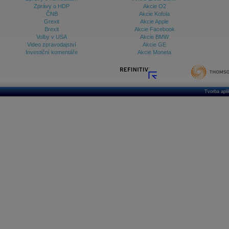
Zprávy o HDP
Akcie O2
ČNB
Akcie Kofola
Grexit
Akcie Apple
Brexit
Akcie Facebook
Volby v USA
Akcie BMW
Video zpravodajství
Akcie GE
Investiční komentáře
Akcie Moneta
Tvorba apl