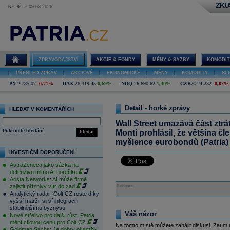
ZKU
NEDĚLE 09.08.2026
ZPRAVODAJSTVÍ
AKCIE & FONDY
MĚNY & SAZBY
KOMODIT
|
PŘEHLED ZPRÁV
|
AKCIOVÉ
|
EKONOMICKÉ
|
MĚNY
|
KOMODITY
|
SL
PX
2 785,07
-0,71%
DAX
26 319,45
0,69%
NDQ
26 690,62
1,30%
CZK/€
24,232
-0,02%
Detail - horké zprávy
HLEDAT V KOMENTÁŘÍCH
Wall Street umazává část ztrát 
Pokročilé hledání
Monti prohlásil, že většina č
hledat
myšlence eurobondů (Patria)
INVESTIČNÍ DOPORUČENÍ
AstraZeneca jako sázka na
defenzivu mimo AI horečku
Arista Networks: AI může firmě
zajistit příznivý vítr do zad
Reklama
Analytický radar: Colt CZ roste díky
vyšší marži, širší integraci i
stabilnějšímu byznysu
Váš názor
Nové střelivo pro další růst. Patria
mění cílovou cenu pro Colt CZ
Na tomto místě můžete zahájit diskusi. Zatím
Goldman Sachs: Je dobrý okamžik