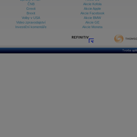
ČNB
Akcie Kofola
Grexit
Akcie Apple
Brexit
Akcie Facebook
Volby v USA
Akcie BMW
Video zpravodajství
Akcie GE
Investiční komentáře
Akcie Moneta
Tvorba apl