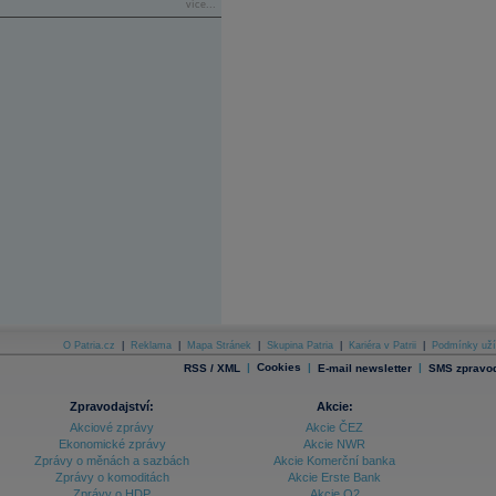
více...
O Patria.cz
|
Reklama
|
Mapa Stránek
|
Skupina Patria
|
Kariéra v Patrii
|
Podmínky uží
|
Cookies
|
|
RSS / XML
E-mail newsletter
SMS zpravod
Zpravodajství:
Akcie:
Akciové zprávy
Akcie ČEZ
Ekonomické zprávy
Akcie NWR
Zprávy o měnách a sazbách
Akcie Komerční banka
Zprávy o komoditách
Akcie Erste Bank
Zprávy o HDP
Akcie O2