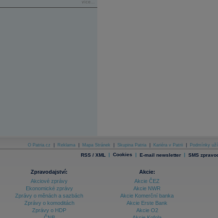
více...
O Patria.cz
|
Reklama
|
Mapa Stránek
|
Skupina Patria
|
Kariéra v Patrii
|
Podmínky uží
|
Cookies
|
|
RSS / XML
E-mail newsletter
SMS zpravod
Zpravodajství:
Akcie:
Akciové zprávy
Akcie ČEZ
Ekonomické zprávy
Akcie NWR
Zprávy o měnách a sazbách
Akcie Komerční banka
Zprávy o komoditách
Akcie Erste Bank
Zprávy o HDP
Akcie O2
ČNB
Akcie Kofola