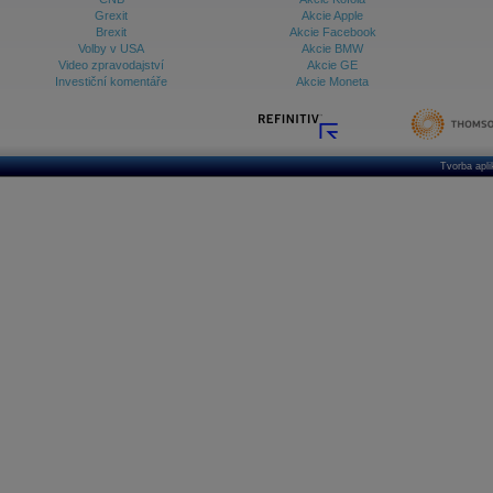
Grexit
Akcie Apple
Brexit
Akcie Facebook
Volby v USA
Akcie BMW
Video zpravodajství
Akcie GE
Investiční komentáře
Akcie Moneta
Tvorba apl