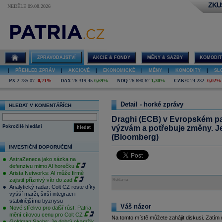
ZKU
NEDĚLE 09.08.2026
ZPRAVODAJSTVÍ
AKCIE & FONDY
MĚNY & SAZBY
KOMODIT
|
PŘEHLED ZPRÁV
|
AKCIOVÉ
|
EKONOMICKÉ
|
MĚNY
|
KOMODITY
|
SL
PX
2 785,07
-0,71%
DAX
26 319,45
0,69%
NDQ
26 690,62
1,30%
CZK/€
24,232
-0,02%
Detail - horké zprávy
HLEDAT V KOMENTÁŘÍCH
Draghi (ECB) v Evropském par
Pokročilé hledání
výzvám a potřebuje změny. J
hledat
(Bloomberg)
INVESTIČNÍ DOPORUČENÍ
AstraZeneca jako sázka na
defenzivu mimo AI horečku
Arista Networks: AI může firmě
zajistit příznivý vítr do zad
Reklama
Analytický radar: Colt CZ roste díky
vyšší marži, širší integraci i
stabilnějšímu byznysu
Váš názor
Nové střelivo pro další růst. Patria
mění cílovou cenu pro Colt CZ
Na tomto místě můžete zahájit diskusi. Zatím
Goldman Sachs: Je dobrý okamžik