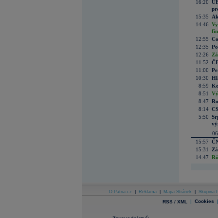
16:20
UE
pr
15:35
Ak
14:46
Vy
fi
12:55
Co
12:35
Po
12:26
Zá
11:52
ČE
11:00
Pe
10:30
Hl
8:59
Ko
8:51
Vý
8:47
Ro
8:14
CS
5:50
Sr
vý
06
15:57
ČN
15:31
Zá
14:47
Rů
O Patria.cz
|
Reklama
|
Mapa Stránek
|
Skupina P
|
Cookies
RSS / XML