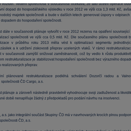
h vozidel. Vedení společnosti v současnosti očekává, že tato účetní operace bud
ivní dopad do hospodářského výsledku v roce 2012 ve výši cca 1,3 mld. Kč, avša
uhodobý majetek společnosti a bude v dalších letech generovat úspory v odpisech 
m dopadem do hospodaření společnosti.
 dále v současnosti plánuje vytvořit v roce 2012 rezervu na opatření související 
ralizací společnosti ve výši cca 0,5 mld. Kč. Dle současného plánu společnosti b
alizace v průběhu roku 2013 měla vést k optimalizaci segmentu jednotlivýc
zásilek a k udržení ziskovosti přeprav ucelených vlaků. V rámci restrukturalizac
t v současnosti zamýšlí snižovat zaměstnanosti, což by vedlo k růstu produktivit
lem restrukturalizace je stabilizovat hospodaření společnosti bez výrazného dopad
 realizovaných přeprav.
ění plánované restrukturalizace podléhá schválení Dozorčí radou a Valno
společnosti ČD Cargo, a.s.
t plánuje a zároveň následně pravidelně vyhodnocuje svoji zadluženost a likvidit
sné době nenaplňuje žádný z předpokladů pro podání návrhu na insolvenci.
 a.s. jako integrální součást Skupiny ČD má v navrhovaných krocích plnou podpor
společnosti ČD, a.s.