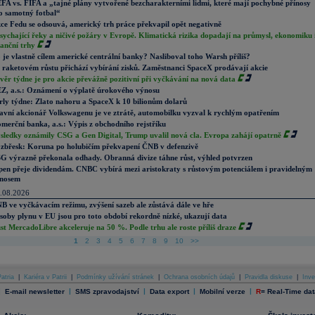
FA vs. FIFA a „tajné plány vytvořené bezcharakterními lidmi, které mají pochybné přínosy
o samotný fotbal“
ce Fedu se odsouvá, americký trh práce překvapil opět negativně
sychající řeky a ničivé požáry v Evropě. Klimatická rizika dopadají na průmysl, ekonomiku 
nanční trhy
 je vlastně cílem americké centrální banky? Nasliboval toho Warsh příliš?
 raketovém růstu přichází vybírání zisků. Zaměstnanci SpaceX prodávají akcie
věr týdne je pro akcie převážně pozitivní při vyčkávání na nová data
Z, a.s.: Oznámení o výplatě úrokového výnosu
rly týdne: Zlato nahoru a SpaceX k 10 bilionům dolarů
avní akcionář Volkswagenu je ve ztrátě, automobilku vyzval k rychlým opatřením
merční banka, a.s.: Výpis z obchodního rejstříku
sledky oznámily CSG a Gen Digital, Trump uvalil nová cla. Evropa zahájí opatrně
zbřesk: Koruna po holubičím překvapení ČNB v defenzivě
G výrazně překonala odhady. Obranná divize táhne růst, výhled potvrzen
pen přeje dividendám. CNBC vybírá mezi aristokraty s růstovým potenciálem i pravidelným
nosem
.08.2026
B ve vyčkávacím režimu, zvýšení sazeb ale zůstává dále ve hře
soby plynu v EU jsou pro toto období rekordně nízké, ukazují data
st MercadoLibre akceleruje na 50 %. Podle trhu ale roste příliš draze
1
2
3
4
5
6
7
8
9
10
>>
atria
|
Kariéra v Patrii
|
Podmínky užívání stránek
|
Ochrana osobních údajů
|
Pravidla diskuse
|
Inve
|
|
|
|
|
E-mail newsletter
SMS zpravodajství
Data export
Mobilní verze
R
=
Real-Time dat