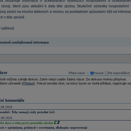
áva obsahuje informace o očekávaných výsledcích hospodaření a očekávané
vývoji, které jsou aktuální k datu této zprávy. Skutečné výsledky hospodaření 
ývoj závisí na mnoha faktorech a mohou se podstatným způsobem lišit od informac
h v této zprávě.
 sdělení)
ovinně uveřejňované informace
ázor
Přidat názor
Pavouk
Od nejnovějších
|
ístě můžete zahájit diskusi. Zatím nebyl zadán žádný názor. Do diskuse mohou přispívat
ášení uživatelé (
Přihlásit
). Pokud nemáte účet, na který byste se mohli přihlásit, registrujte se
lní komentáře
.08.2026
kendář: Trhy nemají rády prázdné řeči
.08.2026
abá data z trhu práce pomohla akciím
cie v optimismu, průmysl v extrémním, dluhopisy neprotestují