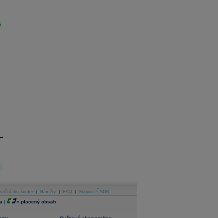
i
stiční disclaimer
|
Náměty
|
FAQ
|
Skupina ČSOB
a
|
=
placený obsah