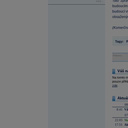
Tato zpr
více...
budoucím 
budoucí v
obsaženýc
(Komerční
Tagy:
P
Reklama
Váš n
Na tomto m
pouze přihl
zde
.
Aktuá
08
8:41
Ví
07
22:05
Sl
17:51
Ak