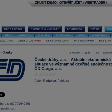
ZKUSIT DEMO
OTEVŘÍT ÚČET
WEBTRADER
|
|
|
MĚNY & SAZBY
KOMODITY & DERIVÁTY
EKONOMIKA
PRÁVO
MOJ
|
MĚNY
|
KOMODITY
|
SLOUPKY
|
ROZHOVORY
|
VIDEO
|
MONITORING
|
90,62
1,30%
CZK/€
24,232
-0,02%
CZK/$
20,966
0,00%
AU
4 339,26
0,00%
BRT
83,08
 - články
E-mailem
Zpět
Tisk
Diskutu
|
|
|
České dráhy, a.s. – Aktuální ekonomická
situace ve významné dceřiné společnost
ČD Cargo, a.s.
05.12.2012 10:50
Autor:
Redakce
, Patria.cz
hy, a.s. (IČ 70994226)
í povinnost