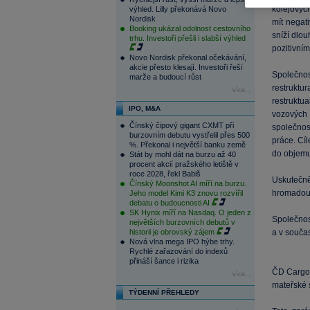
kolejovýc
výhled. Lilly překonává Novo
Nordisk
mít negat
Booking ukázal odolnost cestovního
sníží dlo
trhu. Investoři přešli i slabší výhled
pozitivní
Novo Nordisk překonal očekávání,
akcie přesto klesají. Investoři řeší
Společnost
marže a budoucí růst
restruktu
více...
restruktu
IPO, M&A
vozových 
Čínský čipový gigant CXMT při
společnos
burzovním debutu vystřelil přes 500
práce. Cí
%. Překonal i největší banku země
do objemu
Stát by mohl dát na burzu až 40
procent akcií pražského letiště v
roce 2028, řekl Babiš
Uskutečn
Čínský Moonshot AI míří na burzu.
hromadou 
Jeho model Kimi K3 znovu rozvířil
debatu o budoucnosti AI
SK Hynix míří na Nasdaq. O jeden z
Společnos
největších burzovních debutů v
historii je obrovský zájem
a v souča
Nová vlna mega IPO hýbe trhy.
Rychlé zařazování do indexů
přináší šance i rizika
ČD Cargo,
více...
mateřské 
TÝDENNÍ PŘEHLEDY