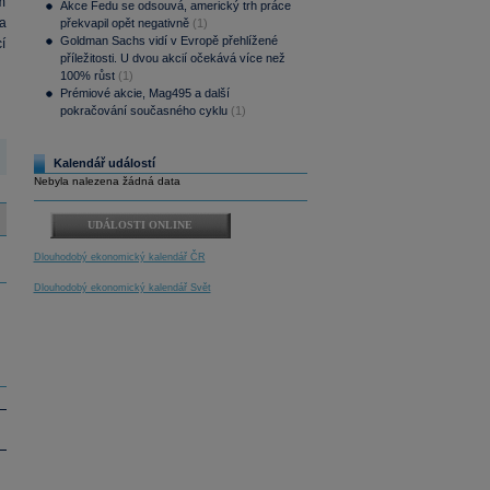
m
Akce Fedu se odsouvá, americký trh práce
a
překvapil opět negativně
(1)
Goldman Sachs vidí v Evropě přehlížené
í
příležitosti. U dvou akcií očekává více než
100% růst
(1)
Prémiové akcie, Mag495 a další
pokračování současného cyklu
(1)
Kalendář událostí
Nebyla nalezena žádná data
UDÁLOSTI ONLINE
Dlouhodobý ekonomický kalendář ČR
Dlouhodobý ekonomický kalendář Svět