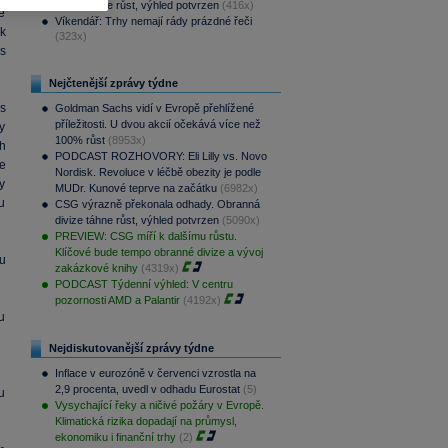
divize táhne růst, výhled potvrzen
(416x)
e
Víkendář: Trhy nemají rády prázdné řeči
k
(323x)
s
Nejčtenější zprávy týdne
s
Goldman Sachs vidí v Evropě přehlížené
příležitosti. U dvou akcií očekává více než
y
100% růst
(8953x)
h
PODCAST ROZHOVORY: Eli Lilly vs. Novo
e
Nordisk. Revoluce v léčbě obezity je podle
y
MUDr. Kunové teprve na začátku
(6982x)
u
CSG výrazně překonala odhady. Obranná
divize táhne růst, výhled potvrzen
(5090x)
PREVIEW: CSG míří k dalšímu růstu.
Klíčové bude tempo obranné divize a vývoj
u
zakázkové knihy
(4319x)
PODCAST Týdenní výhled: V centru
pozornosti AMD a Palantir
(4192x)
u
Nejdiskutovanější zprávy týdne
Inflace v eurozóně v červenci vzrostla na
2,9 procenta, uvedl v odhadu Eurostat
(5)
u
Vysychající řeky a ničivé požáry v Evropě.
Klimatická rizika dopadají na průmysl,
ekonomiku i finanční trhy
(2)