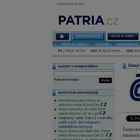
SOBOTA 08.08.2026
ZPRAVODAJSTVÍ
AKCIE & FONDY
|
PŘEHLED ZPRÁV
|
AKCIOVÉ
|
EKONOMICKÉ
PX
2 785,07
-0,71%
DAX
26 319,45
0,69%
NDQ
26 6
Detail
HLEDAT V KOMENTÁŘÍCH
Pokročilé hledání
hledat
INVESTIČNÍ DOPORUČENÍ
AstraZeneca jako sázka na
defenzivu mimo AI horečku
Arista Networks: AI může firmě
zajistit příznivý vítr do zad
Analytický radar: Colt CZ roste díky
vyšší marži, širší integraci i
stabilnějšímu byznysu
České drá
Nové střelivo pro další růst. Patria
mění cílovou cenu pro Colt CZ
Informačn
Goldman Sachs: Je dobrý okamžik