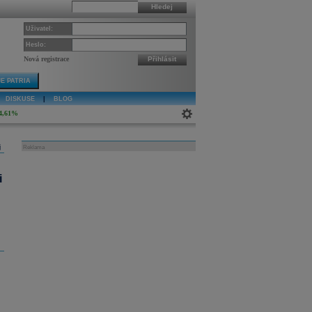
Hledej
Uživatel:
Heslo:
Nová registrace
Přihlásit
E PATRIA
DISKUSE
|
BLOG
4,61%
j
Reklama
i