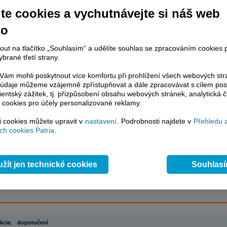
te cookies a vychutnávejte si náš web
no
račování článku je dostupné jen klientům placených služeb
Patria Plus
/
estor Plus
případně uživatelům platformy
Patria Direct
. Pokud jste klientem
nout na tlačítko „Souhlasím“ a udělíte souhlas se zpracováním cookies 
hto služeb, potom je nutné se
Přihlásit
.
brané třetí strany.
ámci placeného informačního servisu získáte
ám mohli poskytnout více komfortu při prohlížení všech webových st
řístup ke
kompletnímu zpravodajství
to údaje můžeme vzájemně zpřístupňovat a dále zpracovávat s cílem pos
.patria.cz bez jakýchkoliv omezení. Veškeré
lientský zážitek, tj. přizpůsobení obsahu webových stránek, analytická č
 cookies pro účely personalizované reklamy.
rávy, komentáře a horké zprávy jsou
brazovány terminálovou metodou (bez nutnosti obnovovat stránku) bez
si cookies můžete upravit v
nastavení
. Podrobnosti najdete v
Přehledu 
ždění a v plné verzi.
h cookies Patria
.
en zpravodajství, ale i další služby získáte v Patria Plus / Investor Plus -
sms
e-mailové
zpravodajství,
data
z finančních trhů v reálném čase, kompletní
lytický servis
, rozsáhlé
databáze
časových řad ke stažení,
prognózy
žít jen technické cookies
Souhlas
oje a
valuace
, ekonomické
fundamenty
,
nástroje
a
kalkulátory
...
více
kcie
,
doporučení