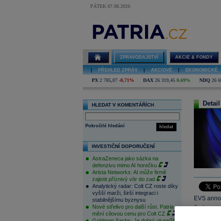
PÁTEK 07.08.2026
ZPRAVODAJSTVÍ
AKCIE & FONDY
|
PŘEHLED ZPRÁV
|
AKCIOVÉ
|
EKONOMICKÉ
PX
2 785,07
-0,71%
DAX
26 319,45
0,69%
NDQ
26 6
Detail
HLEDAT V KOMENTÁŘÍCH
Pokročilé hledání
hledat
INVESTIČNÍ DOPORUČENÍ
AstraZeneca jako sázka na
defenzivu mimo AI horečku
Arista Networks: AI může firmě
zajistit příznivý vítr do zad
Analytický radar: Colt CZ roste díky
vyšší marži, širší integraci i
EVS announ
stabilnějšímu byznysu
Nové střelivo pro další růst. Patria
Turkmenis
mění cílovou cenu pro Colt CZ
2H13.
Goldman Sachs: Je dobrý okamžik