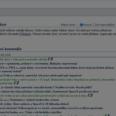
ázor
Přidat názor
Pavouk
Od nejnovějších
|
ístě můžete zahájit diskusi. Zatím nebyl zadán žádný názor. Do diskuse mohou přispívat
ášení uživatelé (
Přihlásit
). Pokud nemáte účet, na který byste se mohli přihlásit, registrujte se
lní komentáře
.08.2026
abá data z trhu práce pomohla akciím
cie v optimismu, průmysl v extrémním, dluhopisy neprotestují
FA vs. FIFA a „tajné plány vytvořené bezcharakterními lidmi, které mají pochybné přínosy
o samotný fotbal“
ce Fedu se odsouvá, americký trh práce překvapil opět negativně
sychající řeky a ničivé požáry v Evropě. Klimatická rizika dopadají na průmysl, ekonomiku 
nanční trhy
 je vlastně cílem americké centrální banky? Nasliboval toho Warsh příliš?
 raketovém růstu přichází vybírání zisků. Zaměstnanci SpaceX prodávají akcie
věr týdne je pro akcie převážně pozitivní při vyčkávání na nová data
Z, a.s.: Oznámení o výplatě úrokového výnosu
rly týdne: Zlato nahoru a SpaceX k 10 bilionům dolarů
avní akcionář Volkswagenu je ve ztrátě, automobilku vyzval k rychlým opatřením
merční banka, a.s.: Výpis z obchodního rejstříku