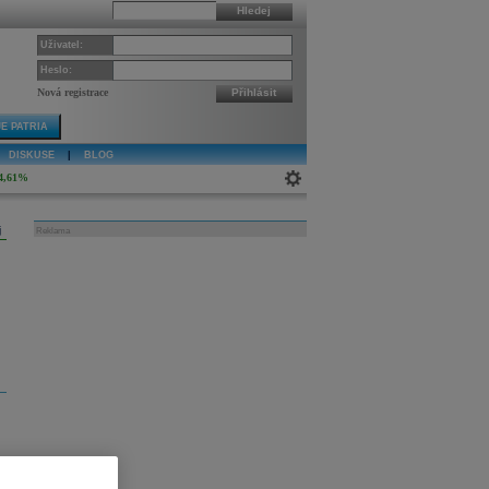
Hledej
Uživatel:
Heslo:
Nová registrace
Přihlásit
E PATRIA
DISKUSE
|
BLOG
4,61%
j
Reklama