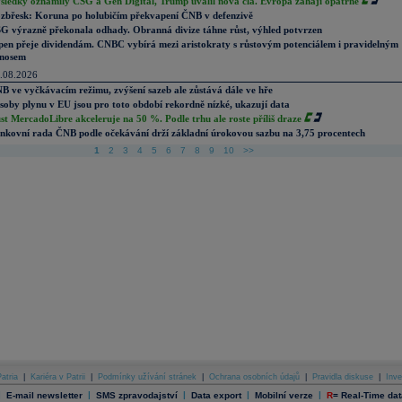
sledky oznámily CSG a Gen Digital, Trump uvalil nová cla. Evropa zahájí opatrně
zbřesk: Koruna po holubičím překvapení ČNB v defenzivě
G výrazně překonala odhady. Obranná divize táhne růst, výhled potvrzen
pen přeje dividendám. CNBC vybírá mezi aristokraty s růstovým potenciálem i pravidelným
nosem
.08.2026
B ve vyčkávacím režimu, zvýšení sazeb ale zůstává dále ve hře
soby plynu v EU jsou pro toto období rekordně nízké, ukazují data
st MercadoLibre akceleruje na 50 %. Podle trhu ale roste příliš draze
nkovní rada ČNB podle očekávání drží základní úrokovou sazbu na 3,75 procentech
1
2
3
4
5
6
7
8
9
10
>>
atria
|
Kariéra v Patrii
|
Podmínky užívání stránek
|
Ochrana osobních údajů
|
Pravidla diskuse
|
Inve
|
|
|
|
|
E-mail newsletter
SMS zpravodajství
Data export
Mobilní verze
R
=
Real-Time dat