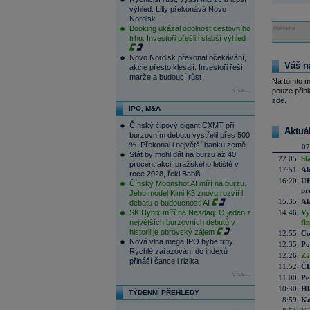
výhled. Lilly překonává Novo
Nordisk
Booking ukázal odolnost cestovního
Reklama
trhu. Investoři přešli i slabší výhled
Novo Nordisk překonal očekávání,
Váš n
akcie přesto klesají. Investoři řeší
marže a budoucí růst
Na tomto m
více...
pouze přihl
zde
.
IPO, M&A
Čínský čipový gigant CXMT při
Aktuá
burzovním debutu vystřelil přes 500
%. Překonal i největší banku země
07
Stát by mohl dát na burzu až 40
22:05
Sl
procent akcií pražského letiště v
17:51
Ak
roce 2028, řekl Babiš
16:20
UE
Čínský Moonshot AI míří na burzu.
pr
Jeho model Kimi K3 znovu rozvířil
15:35
Ak
debatu o budoucnosti AI
SK Hynix míří na Nasdaq. O jeden z
14:46
Vy
největších burzovních debutů v
fi
historii je obrovský zájem
12:55
Co
Nová vlna mega IPO hýbe trhy.
12:35
Po
Rychlé zařazování do indexů
12:26
Zá
přináší šance i rizika
11:52
ČE
více...
11:00
Pe
10:30
Hl
TÝDENNÍ PŘEHLEDY
8:59
Ko