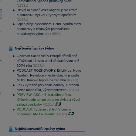
Zaměstnanci SpaceX prodávají akcie
(2731x)
Hlavní akcionář Volkswagenu je ve ztrátě,
automobilku vyzval k rychlým opatřením
(2074x)
Srpen přeje dividendám. CNBC vybírá mezi
aristokraty s růstovým potenciálem i
pravidelným výnosem
(1590x)
Nejčtenější zprávy týdne
Goldman Sachs vidí v Evropě přehlížené
příležitosti. U dvou akcií očekává více než
100% růst
(8218x)
PODCAST ROZHOVORY: Eli Lilly vs. Novo
Nordisk. Revoluce v léčbě obezity je podle
MUDr. Kunové teprve na začátku
(6509x)
CSG výrazně překonala odhady. Obranná
divize táhne růst, výhled potvrzen
(4637x)
i
PREVIEW: CSG míří k dalšímu růstu.
Klíčové bude tempo obranné divize a vývoj
zakázkové knihy
(4230x)
PODCAST Týdenní výhled: V centru
pozornosti AMD a Palantir
(4160x)
Nejdiskutovanější zprávy týdne