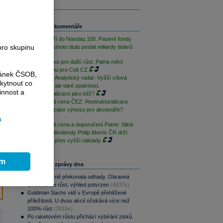
Související komentáře
SpaceX míří do Nasdaq 100. Pasivní fondy
pro skupinu
mohou do tohoto titulu poslat miliardy dolarů
Nové střelivo pro další růst. Patria mění
cílovou cenu pro Colt CZ
ránek ČSOB,
PODCAST Analytický radar: Vyšší cílová
kytnout co
cena ČEZ, ale také opatrnost.
innost a
Restrukturalizace jako klíč?
Nová cílová cena ČEZ: Restrukturalizace
jako katalyzátor výnosu pro akcionáře?
a
Nová cílová cena a doporučení Patrie: Silná
rozvaha a dividendy Philip Morris ČR drží
atraktivitu i přes vyšší náklady
ím
Nejčtenější zprávy dne
CSG výrazně překonala odhady. Obranná
divize táhne růst, výhled potvrzen
(4637x)
Goldman Sachs vidí v Evropě přehlížené
příležitosti. U dvou akcií očekává více než
100% růst
(2819x)
Po raketovém růstu přichází vybírání zisků.