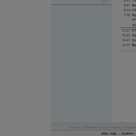
8:51
Vý
více...
8:47
Ro
8:14
CS
5:50
Sr
vý
06
15:57
ČN
15:31
Zá
14:47
Rů
14:37
Ba
O Patria.cz
|
Reklama
|
Mapa Stránek
|
Skupina P
|
Cookies
RSS / XML