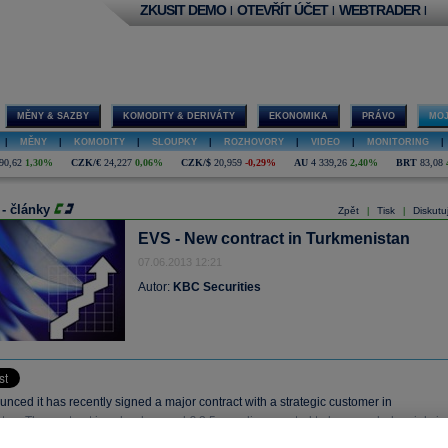
ZKUSIT DEMO
OTEVŘÍT ÚČET
WEBTRADER
|
|
|
MĚNY & SAZBY
KOMODITY & DERIVÁTY
EKONOMIKA
PRÁVO
MOJ
|
MĚNY
|
KOMODITY
|
SLOUPKY
|
ROZHOVORY
|
VIDEO
|
MONITORING
|
90,62
1,30%
CZK/€
24,227
0,06%
CZK/$
20,959
-0,29%
AU
4 339,26
2,40%
BRT
83,08
 - články
Zpět
Tisk
Diskutu
|
|
EVS - New contract in Turkmenistan
07.06.2013 12:21
Autor:
KBC Securities
ced it has recently signed a major contract with a strategic customer in
tan. The contract is valued around € 3.5m andis expected to be recorded mainly in