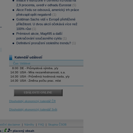
Inflace v eurozóně v červenci vzrostla na
2,9 procenta, uvedl v odhadu Eurostat
(5)
Akce Fedu se odsouvá, americký trh práce
překvapil opět negativně
(1)
Goldman Sachs vidí v Evropě přehlížené
příležitosti. U dvou akcií očekává více než
100% růst
(1)
Prémiové akcie, Mag495 a další
pokračování současného cyklu
(1)
Definitivní proražení stoletého trendu?
(1)
Kalendář událostí
Čas
Událost
8:00
DE - Průmyslová výroba, y/y
14:30
USA - Míra nezaměstnanosti, s.a.
14:30
USA - Průměrná hodinová mzda, y/y
14:30
USA - Změna počtu prac. míst
UDÁLOSTI ONLINE
Dlouhodobý ekonomický kalendář ČR
Dlouhodobý ekonomický kalendář Svět
stiční disclaimer
|
Náměty
|
FAQ
|
Skupina ČSOB
a
|
=
placený obsah