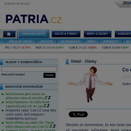
ZKU
SOBOTA 08.08.2026
ZPRAVODAJSTVÍ
AKCIE & FONDY
MĚNY & SAZBY
KOMODIT
|
PŘEHLED ZPRÁV
|
AKCIOVÉ
|
EKONOMICKÉ
|
MĚNY
|
KOMODITY
|
SL
PX
2 785,07
-0,71%
DAX
26 319,45
0,69%
CZK/€
24,232
-0,02%
CZK/$
20,966
0,00%
Detail - články
HLEDAT V KOMENTÁŘÍCH
Co 
Pokročilé hledání
hledat
11.10
Autor
INVESTIČNÍ DOPORUČENÍ
AstraZeneca jako sázka na
defenzivu mimo AI horečku
Arista Networks: AI může firmě
zajistit příznivý vítr do zad
Analytický radar: Colt CZ roste díky
vyšší marži, širší integraci i
stabilnějšímu byznysu
Nové střelivo pro další růst. Patria
Obvykle se domníváme, že kdo často pou
mění cílovou cenu pro Colt CZ
až narcistním způsobem. Nový výzkum
Goldman Sachs: Je dobrý okamžik