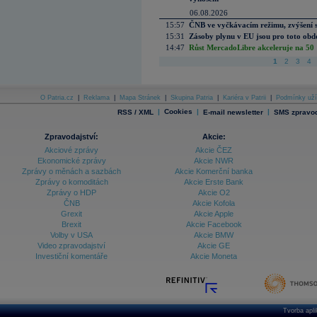
06.08.2026
15:57
ČNB ve vyčkávacím režimu, zvýšení s
15:31
Zásoby plynu v EU jsou pro toto obdo
14:47
Růst MercadoLibre akceleruje na 50 %
1
2
3
4
O Patria.cz
|
Reklama
|
Mapa Stránek
|
Skupina Patria
|
Kariéra v Patrii
|
Podmínky uží
|
Cookies
|
|
RSS / XML
E-mail newsletter
SMS zpravod
Zpravodajství:
Akcie:
Akciové zprávy
Akcie ČEZ
Ekonomické zprávy
Akcie NWR
Zprávy o měnách a sazbách
Akcie Komerční banka
Zprávy o komoditách
Akcie Erste Bank
Zprávy o HDP
Akcie O2
ČNB
Akcie Kofola
Grexit
Akcie Apple
Brexit
Akcie Facebook
Volby v USA
Akcie BMW
Video zpravodajství
Akcie GE
Investiční komentáře
Akcie Moneta
Tvorba apl