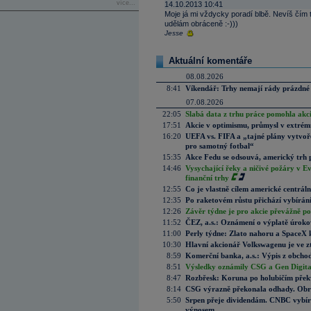
více...
14.10.2013 10:41
Moje já mi vždycky poradí blbě. Nevíš čím t
udělám obráceně :-)))
Jesse
Aktuální komentáře
08.08.2026
8:41
Víkendář: Trhy nemají rády prázdné 
07.08.2026
22:05
Slabá data z trhu práce pomohla akc
17:51
Akcie v optimismu, průmysl v extrémn
16:20
UEFA vs. FIFA a „tajné plány vytvoř
pro samotný fotbal“
15:35
Akce Fedu se odsouvá, americký trh 
14:46
Vysychající řeky a ničivé požáry v E
finanční trhy
12:55
Co je vlastně cílem americké centrál
12:35
Po raketovém růstu přichází vybírán
12:26
Závěr týdne je pro akcie převážně po
11:52
ČEZ, a.s.: Oznámení o výplatě úrok
11:00
Perly týdne: Zlato nahoru a SpaceX 
10:30
Hlavní akcionář Volkswagenu je ve z
8:59
Komerční banka, a.s.: Výpis z obchod
8:51
Výsledky oznámily CSG a Gen Digital
8:47
Rozbřesk: Koruna po holubičím přek
8:14
CSG výrazně překonala odhady. Obran
5:50
Srpen přeje dividendám. CNBC vybírá
výnosem