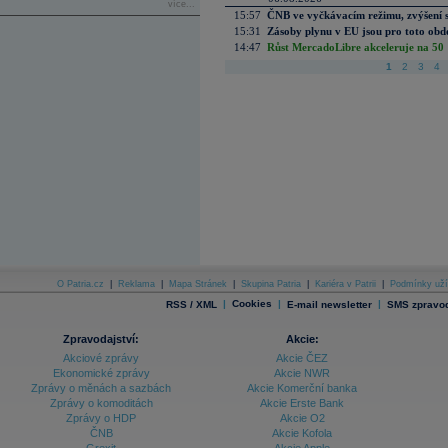
více...
15:57
ČNB ve vyčkávacím režimu, zvýšení s
15:31
Zásoby plynu v EU jsou pro toto obdo
14:47
Růst MercadoLibre akceleruje na 50 %
1
2
3
4
O Patria.cz
|
Reklama
|
Mapa Stránek
|
Skupina Patria
|
Kariéra v Patrii
|
Podmínky uží
|
Cookies
|
|
RSS / XML
E-mail newsletter
SMS zpravod
Zpravodajství:
Akcie:
Akciové zprávy
Akcie ČEZ
Ekonomické zprávy
Akcie NWR
Zprávy o měnách a sazbách
Akcie Komerční banka
Zprávy o komoditách
Akcie Erste Bank
Zprávy o HDP
Akcie O2
ČNB
Akcie Kofola