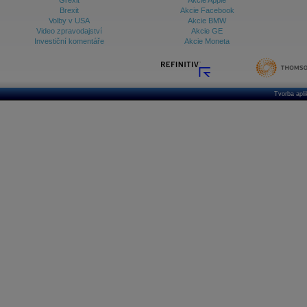
Grexit
Akcie Apple
Brexit
Akcie Facebook
Volby v USA
Akcie BMW
Video zpravodajství
Akcie GE
Investiční komentáře
Akcie Moneta
Tvorba apl