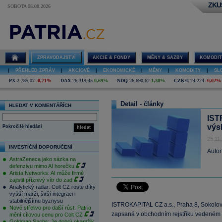
ZKU
SOBOTA 08.08.2026
ZPRAVODAJSTVÍ
AKCIE & FONDY
MĚNY & SAZBY
KOMODIT
|
PŘEHLED ZPRÁV
|
AKCIOVÉ
|
EKONOMICKÉ
|
MĚNY
|
KOMODITY
|
SL
PX
2 785,07
-0,71%
DAX
26 319,45
0,69%
NDQ
26 690,62
1,30%
CZK/€
24,224
-0,02%
Detail - články
HLEDAT V KOMENTÁŘÍCH
IST
výs
Pokročilé hledání
hledat
25.11
INVESTIČNÍ DOPORUČENÍ
Autor
AstraZeneca jako sázka na
defenzivu mimo AI horečku
Arista Networks: AI může firmě
zajistit příznivý vítr do zad
Analytický radar: Colt CZ roste díky
vyšší marži, širší integraci i
stabilnějšímu byznysu
ISTROKAPITAL CZ a.s., Praha 8, Sokolov
Nové střelivo pro další růst. Patria
zapsaná v obchodním rejstříku vedeném
mění cílovou cenu pro Colt CZ
Goldman Sachs: Je dobrý okamžik