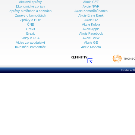
Akciové zprávy
Akcie ČEZ
Ekonomické zprávy
Akcie NWR
Zprávy o měnách a sazbách
Akcie Komerční banka
Zprávy o komoditách
Akcie Erste Bank
Zprávy o HDP
Akcie O2
ČNB
Akcie Kofola
Grexit
Akcie Apple
Brexit
Akcie Facebook
Volby v USA
Akcie BMW
Video zpravodajství
Akcie GE
Investiční komentáře
Akcie Moneta
Tvorba apl