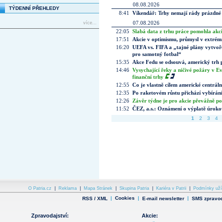
08.08.2026
TÝDENNÍ PŘEHLEDY
8:41
Víkendář: Trhy nemají rády prázdné 
07.08.2026
více...
22:05
Slabá data z trhu práce pomohla akc
17:51
Akcie v optimismu, průmysl v extrémn
16:20
UEFA vs. FIFA a „tajné plány vytvoř
pro samotný fotbal“
15:35
Akce Fedu se odsouvá, americký trh 
14:46
Vysychající řeky a ničivé požáry v E
finanční trhy
12:55
Co je vlastně cílem americké centrál
12:35
Po raketovém růstu přichází vybírán
12:26
Závěr týdne je pro akcie převážně po
11:52
ČEZ, a.s.: Oznámení o výplatě úrok
1
2
3
4
O Patria.cz
|
Reklama
|
Mapa Stránek
|
Skupina Patria
|
Kariéra v Patrii
|
Podmínky uží
|
Cookies
|
|
RSS / XML
E-mail newsletter
SMS zpravod
Zpravodajství:
Akcie: