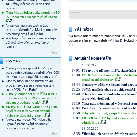
AI. Tržby dál rostou o desítky
procent
Růst MercadoLibre akceleruje na 50
Reklama
%. Podle trhu ale roste příliš draze
Nintendo navýšilo zisk o 150
Váš názor
procent. Switch 2 a Mario pomohly
navzdory dražším čipům
Na tomto místě můžete zahájit diskusi. Zatím
Rychlejší růst, vyšší marže a lepší
pouze přihlášení uživatelé (
Přihlásit
). Pokud ne
výhled. Lilly překonává Novo
zde
.
Nordisk
více...
Aktuální komentáře
IPO, M&A
10.08.2026
Čínský čipový gigant CXMT při
17:01
Pár úvah o plánech FIFA, skutečném 
burzovním debutu vystřelil přes 500
15:38
PODCAST Týdenní výhled: Výsledková
%. Překonal i největší banku země
brání státní dluhopisy
Stát by mohl dát na burzu až 40
14:44
Trumpovy příjmy z licencí loni vzros
procent akcií pražského letiště v
13:25
TSMC umlčela obavy z ochlazení AI. T
roce 2028, řekl Babiš
Čínský Moonshot AI míří na burzu.
12:40
Trhu s humanoidními roboty vládne Čí
Jeho model Kimi K3 znovu rozvířil
světových dodávek
debatu o budoucnosti AI
11:19
Míra nezaměstnanosti v červenci stou
SK Hynix míří na Nasdaq. O jeden z
10:04
Rozbřesk: Extrémní sucho a nízká hl
největších burzovních debutů v
8:50
Trhy věří Evropě, geopolitická rizika
historii je obrovský zájem
6:07
PREVIEW: ČEZ by měl vykázat slabší 
Nová vlna mega IPO hýbe trhy.
windfall tax
Rychlé zařazování do indexů
přináší šance i rizika
09.08.2026
8:35
Víkendář: Nebojte se, Warsh ve skute
více...