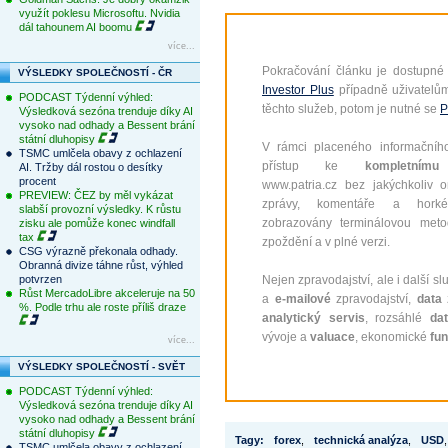
využít poklesu Microsoftu. Nvidia
dál tahounem AI boomu
více...
Pokračování článku je dostupné
VÝSLEDKY SPOLEČNOSTÍ - ČR
Investor Plus
případně uživatelů
PODCAST Týdenní výhled:
těchto služeb, potom je nutné se
P
Výsledková sezóna trenduje díky AI
vysoko nad odhady a Bessent brání
státní dluhopisy
V rámci placeného informačního
TSMC umlčela obavy z ochlazení
přístup ke
kompletnímu
AI. Tržby dál rostou o desítky
procent
www.patria.cz bez jakýchkoliv 
PREVIEW: ČEZ by měl vykázat
zprávy, komentáře a hork
slabší provozní výsledky. K růstu
zobrazovány terminálovou meto
zisku ale pomůže konec windfall
tax
zpoždění a v plné verzi.
CSG výrazně překonala odhady.
Obranná divize táhne růst, výhled
potvrzen
Nejen zpravodajství, ale i další sl
Růst MercadoLibre akceleruje na 50
a
e-mailové
zpravodajství,
data
z
%. Podle trhu ale roste příliš draze
analytický servis
, rozsáhlé
da
vývoje a
valuace
, ekonomické
fu
více...
VÝSLEDKY SPOLEČNOSTÍ - SVĚT
PODCAST Týdenní výhled:
Výsledková sezóna trenduje díky AI
vysoko nad odhady a Bessent brání
státní dluhopisy
Tagy:
forex
,
technická analýza
,
USD
,
TSMC umlčela obavy z ochlazení