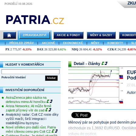
ZKU
PONDĚLÍ 10.08.2026
ZPRAVODAJSTVÍ
AKCIE & FONDY
MĚNY & SAZBY
KOMODIT
|
PŘEHLED ZPRÁV
|
AKCIOVÉ
|
EKONOMICKÉ
|
MĚNY
|
KOMODITY
|
SL
PX
2 775,97
-0,33%
DAX
26 323,88
0,02%
NDQ
26 604,41
-0,32%
CZK/€
24,239
-0,05
Detail - články
HLEDAT V KOMENTÁŘÍCH
EUR
Pod
Pokročilé hledání
hledat
27.01
INVESTIČNÍ DOPORUČENÍ
Autor
AstraZeneca jako sázka na
defenzivu mimo AI horečku
Arista Networks: AI může firmě
zajistit příznivý vítr do zad
Analytický radar: Colt CZ roste díky
vyšší marži, širší integraci i
Měnový pár se pohybuje pod denním piv
stabilnějšímu byznysu
Nové střelivo pro další růst. Patria
obchoduje za 1,3692 EURUSD. Oscilátor r
mění cílovou cenu pro Colt CZ
vstupu do pozice.
Goldman Sachs: Je dobrý okamžik