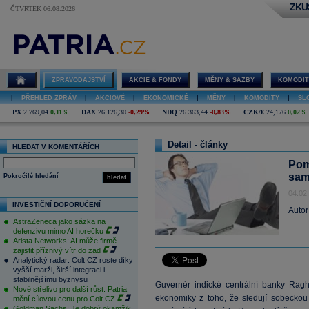
ZKU
ČTVRTEK 06.08.2026
ZPRAVODAJSTVÍ
AKCIE & FONDY
MĚNY & SAZBY
KOMODIT
|
PŘEHLED ZPRÁV
|
AKCIOVÉ
|
EKONOMICKÉ
|
MĚNY
|
KOMODITY
|
SL
PX
2 769,04
0,11%
DAX
26 126,30
-0,29%
NDQ
26 363,44
-0,83%
CZK/€
24,176
0,02%
Detail - články
HLEDAT V KOMENTÁŘÍCH
Pom
sam
Pokročilé hledání
hledat
04.02
INVESTIČNÍ DOPORUČENÍ
Autor
AstraZeneca jako sázka na
defenzivu mimo AI horečku
Arista Networks: AI může firmě
zajistit příznivý vítr do zad
Analytický radar: Colt CZ roste díky
vyšší marži, širší integraci i
stabilnějšímu byznysu
Guvernér indické centrální banky Ragh
Nové střelivo pro další růst. Patria
ekonomiky z toho, že sledují sobeckou
mění cílovou cenu pro Colt CZ
Goldman Sachs: Je dobrý okamžik