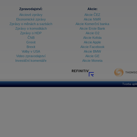
Zpravodajství:
Akcie:
Akciové zprávy
Akcie ČEZ
Ekonomické zprávy
Akcie NWR
Zprávy o měnách a sazbách
Akcie Komerční banka
Zprávy o komoditách
Akcie Erste Bank
Zprávy o HDP
Akcie O2
ČNB
Akcie Kofola
Grexit
Akcie Apple
Brexit
Akcie Facebook
Volby v USA
Akcie BMW
Video zpravodajství
Akcie GE
Investiční komentáře
Akcie Moneta
Tvorba apl