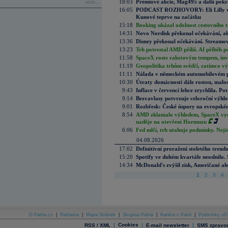
18:03
Prémiové akcie, Mag495 a další pokr
více...
16:05
PODCAST ROZHOVORY: Eli Lilly vs. 
Kunové teprve na začátku
15:18
Booking ukázal odolnost cestovního trh
14:31
Novo Nordisk překonal očekávání, akci
13:36
Disney překonal očekávání. Streamova
13:23
Trh potrestal AMD příliš. AI příběh p
11:58
SpaceX roste raketovým tempem, inves
11:19
Geopolitika trhům svědčí, zatímco v
11:11
Nálada v německém automobilovém prů
10:30
Útraty domácností dále rostou, malo
9:43
Inflace v červenci lehce zrychlila. Pot
9:14
Bezvavlasy potvrzuje celoroční výhl
9:01
Rozbřesk: České úspory na evropském
8:54
AMD zklamalo výhledem, SpaceX vydě
naděje na otevření Hormuzu
6:06
Fed mlčí, trh utahuje podmínky. Nejis
04.08.2026
17:02
Definitivní proražení stoletého trend
15:20
Spotify ve duhém kvartále neoslnilo. 
14:34
McDonald's zvýšil zisk, Američané ale
1
2
3
4
O Patria.cz
|
Reklama
|
Mapa Stránek
|
Skupina Patria
|
Kariéra v Patrii
|
Podmínky uží
|
Cookies
|
|
RSS / XML
E-mail newsletter
SMS zpravod