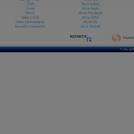
ČNB
Akcie Kofola
Grexit
Akcie Apple
Brexit
Akcie Facebook
Volby v USA
Akcie BMW
Video zpravodajství
Akcie GE
Investiční komentáře
Akcie Moneta
Tvorba apl