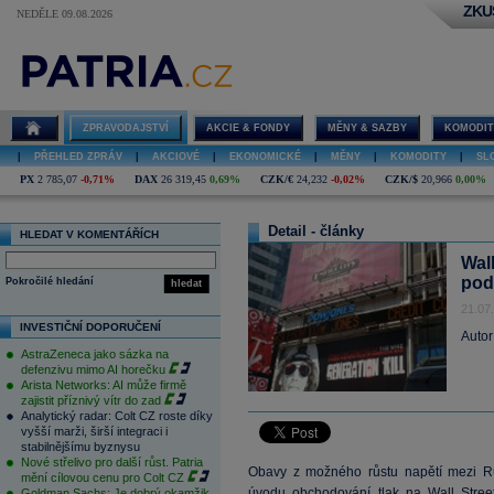
ZKU
NEDĚLE 09.08.2026
ZPRAVODAJSTVÍ
AKCIE & FONDY
MĚNY & SAZBY
KOMODIT
|
PŘEHLED ZPRÁV
|
AKCIOVÉ
|
EKONOMICKÉ
|
MĚNY
|
KOMODITY
|
SL
PX
2 785,07
-0,71%
DAX
26 319,45
0,69%
CZK/€
24,232
-0,02%
CZK/$
20,966
0,00%
Detail - články
HLEDAT V KOMENTÁŘÍCH
Wal
pod
Pokročilé hledání
hledat
21.07
INVESTIČNÍ DOPORUČENÍ
Autor
AstraZeneca jako sázka na
defenzivu mimo AI horečku
Arista Networks: AI může firmě
zajistit příznivý vítr do zad
Analytický radar: Colt CZ roste díky
vyšší marži, širší integraci i
stabilnějšímu byznysu
Nové střelivo pro další růst. Patria
Obavy z možného růstu napětí mezi R
mění cílovou cenu pro Colt CZ
úvodu obchodování tlak na Wall Stree
Goldman Sachs: Je dobrý okamžik