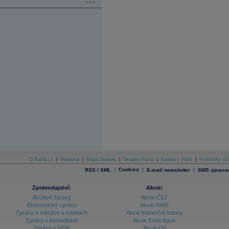
více...
O Patria.cz
|
Reklama
|
Mapa Stránek
|
Skupina Patria
|
Kariéra v Patrii
|
Podmínky uží
|
Cookies
|
|
RSS / XML
E-mail newsletter
SMS zpravod
Zpravodajství:
Akcie:
Akciové zprávy
Akcie ČEZ
Ekonomické zprávy
Akcie NWR
Zprávy o měnách a sazbách
Akcie Komerční banka
Zprávy o komoditách
Akcie Erste Bank
Zprávy o HDP
Akcie O2