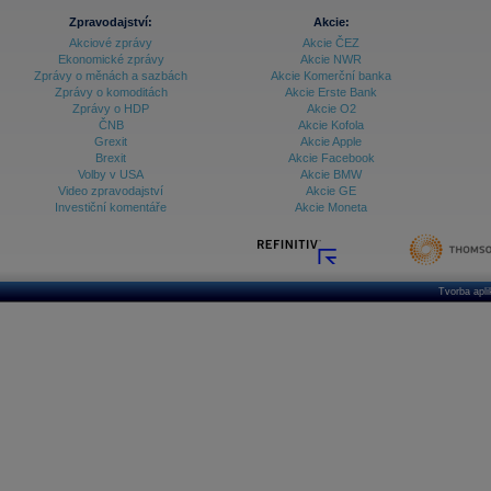
Zpravodajství:
Akcie:
Akciové zprávy
Akcie ČEZ
Ekonomické zprávy
Akcie NWR
Zprávy o měnách a sazbách
Akcie Komerční banka
Zprávy o komoditách
Akcie Erste Bank
Zprávy o HDP
Akcie O2
ČNB
Akcie Kofola
Grexit
Akcie Apple
Brexit
Akcie Facebook
Volby v USA
Akcie BMW
Video zpravodajství
Akcie GE
Investiční komentáře
Akcie Moneta
Tvorba apl