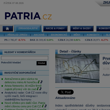
ZKU
PÁTEK 07.08.2026
ZPRAVODAJSTVÍ
AKCIE & FONDY
MĚNY & SAZBY
KOMODIT
|
PŘEHLED ZPRÁV
|
AKCIOVÉ
|
EKONOMICKÉ
|
MĚNY
|
KOMODITY
|
SL
PX
2 785,07
-0,71%
DAX
26 319,45
0,69%
CZK/€
24,238
0,06%
CZK/$
20,971
-0,27%
Detail - články
HLEDAT V KOMENTÁŘÍCH
Prv
dův
Pokročilé hledání
hledat
15.08
INVESTIČNÍ DOPORUČENÍ
Autor
AstraZeneca jako sázka na
defenzivu mimo AI horečku
Arista Networks: AI může firmě
zajistit příznivý vítr do zad
Analytický radar: Colt CZ roste díky
vyšší marži, širší integraci i
Aktualizováno
stabilnějšímu byznysu
Nové střelivo pro další růst. Patria
Index spotřebitelské důvěry sestavo
mění cílovou cenu pro Colt CZ
Goldman Sachs: Je dobrý okamžik