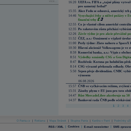
více...
16:20
UEFA vs. FIFA a „tajné plány vytvoř
pro samotný fotbal“
15:35
Akce Fedu se odsouvá, americký trh 
14:46
Vysychající řeky a ničivé požáry v E
finanční trhy
12:55
Co je vlastně cílem americké centrál
12:35
Po raketovém růstu přichází vybírán
12:26
Závěr týdne je pro akcie převážně po
11:52
ČEZ, a.s.: Oznámení o výplatě úrok
11:00
Perly týdne: Zlato nahoru a SpaceX 
10:30
Hlavní akcionář Volkswagenu je ve z
8:59
Komerční banka, a.s.: Výpis z obchod
8:51
Výsledky oznámily CSG a Gen Digital
8:47
Rozbřesk: Koruna po holubičím přek
8:14
CSG výrazně překonala odhady. Obran
5:50
Srpen přeje dividendám. CNBC vybírá
výnosem
06.08.2026
15:57
ČNB ve vyčkávacím režimu, zvýšení s
15:31
Zásoby plynu v EU jsou pro toto obdo
14:47
Růst MercadoLibre akceleruje na 50 %
14:37
Bankovní rada ČNB podle očekávání 
1
2
3
4
O Patria.cz
|
Reklama
|
Mapa Stránek
|
Skupina Patria
|
Kariéra v Patrii
|
Podmínky uží
|
Cookies
|
|
RSS / XML
E-mail newsletter
SMS zpravod