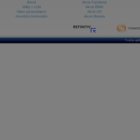
Brexit
Akcie Facebook
Volby v USA
Akcie BMW
Video zpravodajství
Akcie GE
Investiční komentáře
Akcie Moneta
Tvorba apl