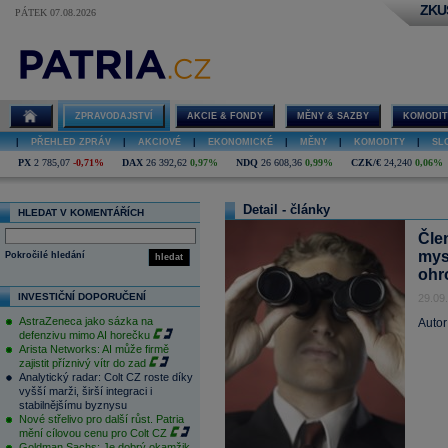
ZKU
PÁTEK 07.08.2026
ZPRAVODAJSTVÍ
AKCIE & FONDY
MĚNY & SAZBY
KOMODIT
|
PŘEHLED ZPRÁV
|
AKCIOVÉ
|
EKONOMICKÉ
|
MĚNY
|
KOMODITY
|
SL
PX
2 785,07
-0,71%
DAX
26 392,62
0,97%
NDQ
26 608,36
0,99%
CZK/€
24,240
0,06%
Detail - články
HLEDAT V KOMENTÁŘÍCH
Čle
mys
Pokročilé hledání
hledat
ohr
INVESTIČNÍ DOPORUČENÍ
29.09
AstraZeneca jako sázka na
Autor
defenzivu mimo AI horečku
Arista Networks: AI může firmě
zajistit příznivý vítr do zad
Analytický radar: Colt CZ roste díky
vyšší marži, širší integraci i
stabilnějšímu byznysu
Nové střelivo pro další růst. Patria
mění cílovou cenu pro Colt CZ
Goldman Sachs: Je dobrý okamžik