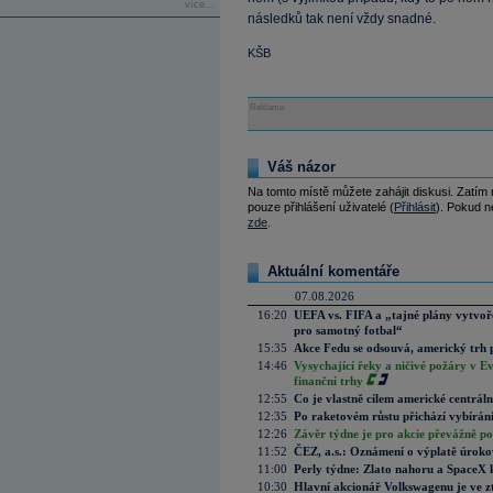
více...
následků tak není vždy snadné.
KŠB
Reklama
Váš názor
Na tomto místě můžete zahájit diskusi. Zatím
pouze přihlášení uživatelé (
Přihlásit
). Pokud ne
zde
.
Aktuální komentáře
07.08.2026
16:20
UEFA vs. FIFA a „tajné plány vytvoř
pro samotný fotbal“
15:35
Akce Fedu se odsouvá, americký trh 
14:46
Vysychající řeky a ničivé požáry v E
finanční trhy
12:55
Co je vlastně cílem americké centrál
12:35
Po raketovém růstu přichází vybírán
12:26
Závěr týdne je pro akcie převážně po
11:52
ČEZ, a.s.: Oznámení o výplatě úrok
11:00
Perly týdne: Zlato nahoru a SpaceX 
10:30
Hlavní akcionář Volkswagenu je ve z