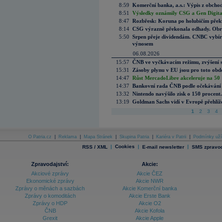
8:59
Komerční banka, a.s.: Výpis z obchod
8:51
Výsledky oznámily CSG a Gen Digital
8:47
Rozbřesk: Koruna po holubičím přek
8:14
CSG výrazně překonala odhady. Obran
5:50
Srpen přeje dividendám. CNBC vybírá
výnosem
06.08.2026
15:57
ČNB ve vyčkávacím režimu, zvýšení s
15:31
Zásoby plynu v EU jsou pro toto obdo
14:47
Růst MercadoLibre akceleruje na 50 %
14:37
Bankovní rada ČNB podle očekávání 
13:32
Nintendo navýšilo zisk o 150 procen
13:19
Goldman Sachs vidí v Evropě přehlíže
1
2
3
4
O Patria.cz
|
Reklama
|
Mapa Stránek
|
Skupina Patria
|
Kariéra v Patrii
|
Podmínky uží
|
Cookies
|
|
RSS / XML
E-mail newsletter
SMS zpravod
Zpravodajství:
Akcie:
Akciové zprávy
Akcie ČEZ
Ekonomické zprávy
Akcie NWR
Zprávy o měnách a sazbách
Akcie Komerční banka
Zprávy o komoditách
Akcie Erste Bank
Zprávy o HDP
Akcie O2
ČNB
Akcie Kofola
Grexit
Akcie Apple