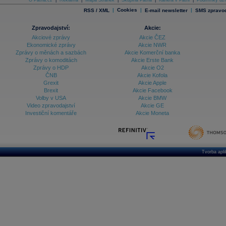
O Patria.cz
|
Reklama
|
Mapa Stránek
|
Skupina Patria
|
Kariéra v Patrii
|
Podmínky uží
|
Cookies
|
|
RSS / XML
E-mail newsletter
SMS zpravod
Zpravodajství:
Akcie:
Akciové zprávy
Akcie ČEZ
Ekonomické zprávy
Akcie NWR
Zprávy o měnách a sazbách
Akcie Komerční banka
Zprávy o komoditách
Akcie Erste Bank
Zprávy o HDP
Akcie O2
ČNB
Akcie Kofola
Grexit
Akcie Apple
Brexit
Akcie Facebook
Volby v USA
Akcie BMW
Video zpravodajství
Akcie GE
Investiční komentáře
Akcie Moneta
Tvorba apl