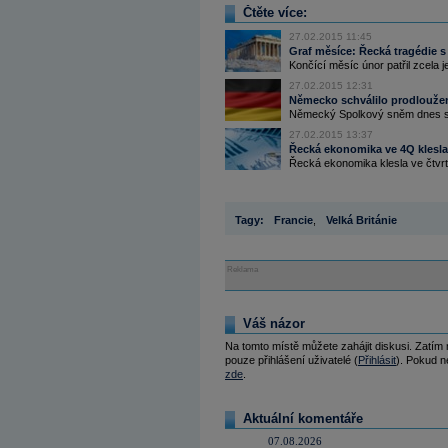
Čtěte více:
27.02.2015 11:45
Graf měsíce: Řecká tragédie
Končící měsíc únor patřil zcela 
27.02.2015 12:31
Německo schválilo prodlouže
Německý Spolkový sněm dnes sc
27.02.2015 13:37
Řecká ekonomika ve 4Q klesla
Řecká ekonomika klesla ve čtvrté
Tagy:
Francie
,
Velká Británie
Reklama
Váš názor
Na tomto místě můžete zahájit diskusi. Zatím
pouze přihlášení uživatelé (
Přihlásit
). Pokud ne
zde
.
Aktuální komentáře
07.08.2026