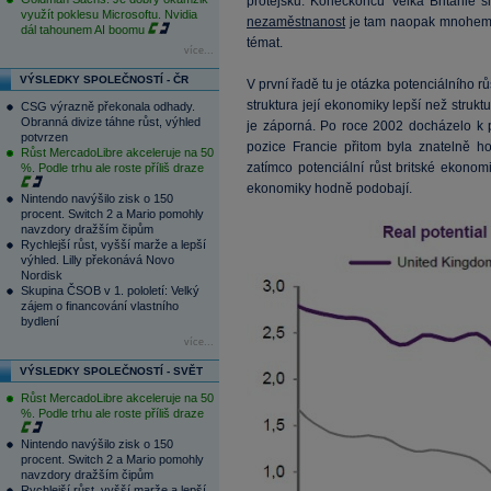
protějšku. Koneckonců Velká Británie si 
využít poklesu Microsoftu. Nvidia
nezaměstnanost
je tam naopak mnohem n
dál tahounem AI boomu
témat.
více...
VÝSLEDKY SPOLEČNOSTÍ - ČR
V první řadě tu je otázka potenciálního rů
struktura její ekonomiky lepší než str
CSG výrazně překonala odhady.
Obranná divize táhne růst, výhled
je záporná. Po roce 2002 docházelo k p
potvrzen
pozice Francie přitom byla znatelně ho
Růst MercadoLibre akceleruje na 50
zatímco potenciální růst britské ekonomi
%. Podle trhu ale roste příliš draze
ekonomiky hodně podobají.
Nintendo navýšilo zisk o 150
procent. Switch 2 a Mario pomohly
navzdory dražším čipům
Rychlejší růst, vyšší marže a lepší
výhled. Lilly překonává Novo
Nordisk
Skupina ČSOB v 1. pololetí: Velký
zájem o financování vlastního
bydlení
více...
VÝSLEDKY SPOLEČNOSTÍ - SVĚT
Růst MercadoLibre akceleruje na 50
%. Podle trhu ale roste příliš draze
Nintendo navýšilo zisk o 150
procent. Switch 2 a Mario pomohly
navzdory dražším čipům
Rychlejší růst, vyšší marže a lepší