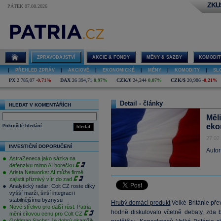
ZKU
PÁTEK 07.08.2026
ZPRAVODAJSTVÍ
AKCIE & FONDY
MĚNY & SAZBY
KOMODIT
|
PŘEHLED ZPRÁV
|
AKCIOVÉ
|
EKONOMICKÉ
|
MĚNY
|
KOMODITY
|
SL
PX
2 785,07
-0,71%
DAX
26 394,71
0,97%
CZK/€
24,244
0,07%
CZK/$
20,986
-0,21%
Detail - články
HLEDAT V KOMENTÁŘÍCH
Měli
eko
Pokročilé hledání
hledat
27.02
INVESTIČNÍ DOPORUČENÍ
Autor
AstraZeneca jako sázka na
defenzivu mimo AI horečku
Arista Networks: AI může firmě
zajistit příznivý vítr do zad
Analytický radar: Colt CZ roste díky
vyšší marži, širší integraci i
stabilnějšímu byznysu
Hrubý domácí produkt
Velké Británie pře
Nové střelivo pro další růst. Patria
hodně diskutovalo včetně debaty, zda 
mění cílovou cenu pro Colt CZ
Goldman Sachs: Je dobrý okamžik