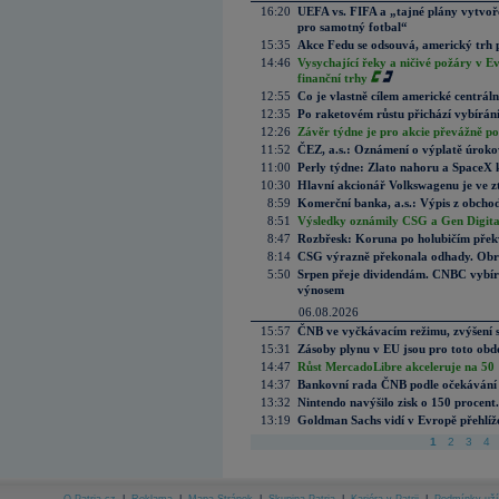
16:20
UEFA vs. FIFA a „tajné plány vytvoř
pro samotný fotbal“
15:35
Akce Fedu se odsouvá, americký trh 
14:46
Vysychající řeky a ničivé požáry v E
finanční trhy
12:55
Co je vlastně cílem americké centrál
12:35
Po raketovém růstu přichází vybírán
12:26
Závěr týdne je pro akcie převážně po
11:52
ČEZ, a.s.: Oznámení o výplatě úrok
11:00
Perly týdne: Zlato nahoru a SpaceX 
10:30
Hlavní akcionář Volkswagenu je ve z
8:59
Komerční banka, a.s.: Výpis z obchod
8:51
Výsledky oznámily CSG a Gen Digital
8:47
Rozbřesk: Koruna po holubičím přek
8:14
CSG výrazně překonala odhady. Obran
5:50
Srpen přeje dividendám. CNBC vybírá
výnosem
06.08.2026
15:57
ČNB ve vyčkávacím režimu, zvýšení s
15:31
Zásoby plynu v EU jsou pro toto obdo
14:47
Růst MercadoLibre akceleruje na 50 %
14:37
Bankovní rada ČNB podle očekávání 
13:32
Nintendo navýšilo zisk o 150 procen
13:19
Goldman Sachs vidí v Evropě přehlíže
1
2
3
4