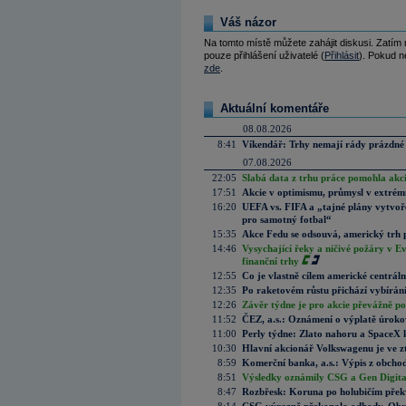
Váš názor
Na tomto místě můžete zahájit diskusi. Zatím
pouze přihlášení uživatelé (
Přihlásit
). Pokud ne
zde
.
Aktuální komentáře
08.08.2026
8:41
Víkendář: Trhy nemají rády prázdné 
07.08.2026
22:05
Slabá data z trhu práce pomohla akc
17:51
Akcie v optimismu, průmysl v extrémn
16:20
UEFA vs. FIFA a „tajné plány vytvoř
pro samotný fotbal“
15:35
Akce Fedu se odsouvá, americký trh 
14:46
Vysychající řeky a ničivé požáry v E
finanční trhy
12:55
Co je vlastně cílem americké centrál
12:35
Po raketovém růstu přichází vybírán
12:26
Závěr týdne je pro akcie převážně po
11:52
ČEZ, a.s.: Oznámení o výplatě úrok
11:00
Perly týdne: Zlato nahoru a SpaceX 
10:30
Hlavní akcionář Volkswagenu je ve z
8:59
Komerční banka, a.s.: Výpis z obchod
8:51
Výsledky oznámily CSG a Gen Digital
8:47
Rozbřesk: Koruna po holubičím přek