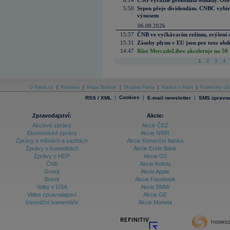
8:14
CSG výrazně překonala odhady. Obran
5:50
Srpen přeje dividendám. CNBC vybírá
výnosem
06.08.2026
15:57
ČNB ve vyčkávacím režimu, zvýšení s
15:31
Zásoby plynu v EU jsou pro toto obdo
14:47
Růst MercadoLibre akceleruje na 50 %
1
2
3
4
O Patria.cz
|
Reklama
|
Mapa Stránek
|
Skupina Patria
|
Kariéra v Patrii
|
Podmínky uží
|
Cookies
|
|
RSS / XML
E-mail newsletter
SMS zpravod
Zpravodajství:
Akcie:
Akciové zprávy
Akcie ČEZ
Ekonomické zprávy
Akcie NWR
Zprávy o měnách a sazbách
Akcie Komerční banka
Zprávy o komoditách
Akcie Erste Bank
Zprávy o HDP
Akcie O2
ČNB
Akcie Kofola
Grexit
Akcie Apple
Brexit
Akcie Facebook
Volby v USA
Akcie BMW
Video zpravodajství
Akcie GE
Investiční komentáře
Akcie Moneta