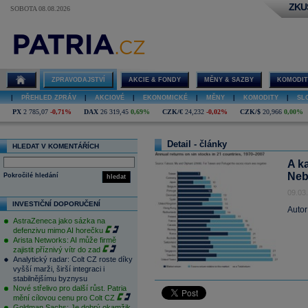
ZKU
SOBOTA 08.08.2026
ZPRAVODAJSTVÍ
AKCIE & FONDY
MĚNY & SAZBY
KOMODIT
|
PŘEHLED ZPRÁV
|
AKCIOVÉ
|
EKONOMICKÉ
|
MĚNY
|
KOMODITY
|
SL
PX
2 785,07
-0,71%
DAX
26 319,45
0,69%
CZK/€
24,232
-0,02%
CZK/$
20,966
0,00%
Detail - články
HLEDAT V KOMENTÁŘÍCH
A k
Neb
Pokročilé hledání
hledat
09.03
INVESTIČNÍ DOPORUČENÍ
Autor
AstraZeneca jako sázka na
defenzivu mimo AI horečku
Arista Networks: AI může firmě
zajistit příznivý vítr do zad
Analytický radar: Colt CZ roste díky
vyšší marži, širší integraci i
stabilnějšímu byznysu
Nové střelivo pro další růst. Patria
mění cílovou cenu pro Colt CZ
Goldman Sachs: Je dobrý okamžik