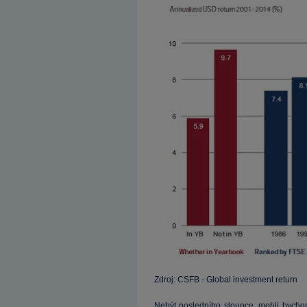
Zdroj: CSFB - Global investment return
Nebýt posledního sloupce, mohli bychom