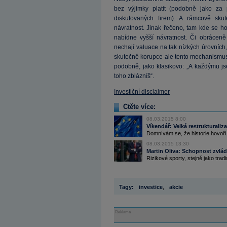
bez výjimky platit (podobně jako za 
diskutovaných firem). A rámcově skut
návratnost. Jinak řečeno, tam kde se hod
nabídne vyšší návratnost. Či obráceně 
nechají valuace na tak nízkých úrovních,
skutečně korupce ale tento mechanismus 
podobně, jako klasikovo: „A každýmu js
toho zblázníš“.
Investiční disclaimer
Čtěte více:
08.03.2015 8:00
Víkendář: Velká restrukturali
Domnívám se, že historie hovoří
08.03.2015 13:30
Martin Oliva: Schopnost zvlád
Rizikové sporty, stejně jako tradi
Tagy:
investice
,
akcie
Reklama