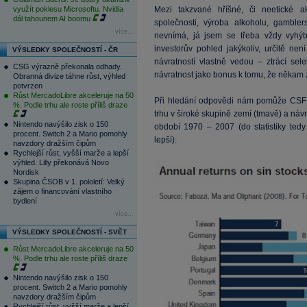
využít poklesu Microsoftu. Nvidia
Mezi takzvané hříšné, či neetické a
dál tahounem AI boomu
společnosti, výroba alkoholu, gamble
více...
nevnímá, já jsem se třeba vždy vyhý
investorův pohled jakýkoliv, určitě ne
VÝSLEDKY SPOLEČNOSTÍ - ČR
návratností vlastně vedou – ztrácí sel
CSG výrazně překonala odhady.
návratnost jako bonus k tomu, že někam z
Obranná divize táhne růst, výhled
potvrzen
Růst MercadoLibre akceleruje na 50
Při hledání odpovědi nám pomůže CSFB 
%. Podle trhu ale roste příliš draze
trhu v široké skupině zemí (tmavě) a náv
Nintendo navýšilo zisk o 150
období 1970 – 2007 (do statistiky tedy
procent. Switch 2 a Mario pomohly
lepší):
navzdory dražším čipům
Rychlejší růst, vyšší marže a lepší
výhled. Lilly překonává Novo
Nordisk
Skupina ČSOB v 1. pololetí: Velký
zájem o financování vlastního
bydlení
více...
VÝSLEDKY SPOLEČNOSTÍ - SVĚT
Růst MercadoLibre akceleruje na 50
%. Podle trhu ale roste příliš draze
Nintendo navýšilo zisk o 150
procent. Switch 2 a Mario pomohly
navzdory dražším čipům
Rychlejší růst, vyšší marže a lepší