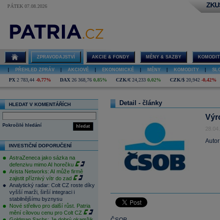
ZKU
PÁTEK 07.08.2026
ZPRAVODAJSTVÍ
AKCIE & FONDY
MĚNY & SAZBY
KOMODIT
|
PŘEHLED ZPRÁV
|
AKCIOVÉ
|
EKONOMICKÉ
|
MĚNY
|
KOMODITY
|
SL
PX
2 783,44
-0,77%
DAX
26 368,76
0,85%
CZK/€
24,233
0,02%
CZK/$
20,942
-0,42%
Detail - články
HLEDAT V KOMENTÁŘÍCH
Výr
Pokročilé hledání
hledat
28.04
Autor
INVESTIČNÍ DOPORUČENÍ
AstraZeneca jako sázka na
defenzivu mimo AI horečku
Arista Networks: AI může firmě
zajistit příznivý vítr do zad
Analytický radar: Colt CZ roste díky
vyšší marži, širší integraci i
stabilnějšímu byznysu
Nové střelivo pro další růst. Patria
mění cílovou cenu pro Colt CZ
Goldman Sachs: Je dobrý okamžik