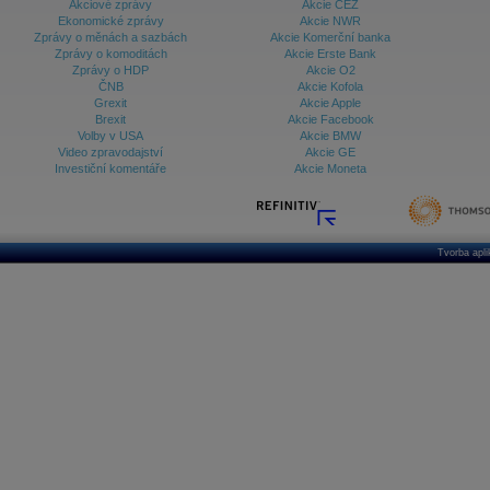
Akciové zprávy
Akcie ČEZ
Ekonomické zprávy
Akcie NWR
Zprávy o měnách a sazbách
Akcie Komerční banka
Zprávy o komoditách
Akcie Erste Bank
Zprávy o HDP
Akcie O2
ČNB
Akcie Kofola
Grexit
Akcie Apple
Brexit
Akcie Facebook
Volby v USA
Akcie BMW
Video zpravodajství
Akcie GE
Investiční komentáře
Akcie Moneta
Tvorba apl