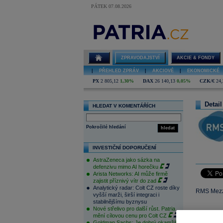
PÁTEK 07.08.2026
ZPRAVODAJSTVÍ
AKCIE & FONDY
|
PŘEHLED ZPRÁV
|
AKCIOVÉ
|
EKONOMICKÉ
PX
2 805,12
1,30%
DAX
26 140,13
0,05%
CZK/€
24,
Detail
HLEDAT V KOMENTÁŘÍCH
Pokročilé hledání
hledat
INVESTIČNÍ DOPORUČENÍ
AstraZeneca jako sázka na
defenzivu mimo AI horečku
Arista Networks: AI může firmě
zajistit příznivý vítr do zad
Analytický radar: Colt CZ roste díky
RMS Mezza
vyšší marži, širší integraci i
stabilnějšímu byznysu
Nové střelivo pro další růst. Patria
mění cílovou cenu pro Colt CZ
Goldman Sachs: Je dobrý okamžik