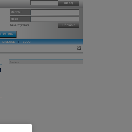
Hledej
Uživatel:
Heslo:
Nová registrace
Přihlásit
E PATRIA
DISKUSE
|
BLOG
j
Reklama
í