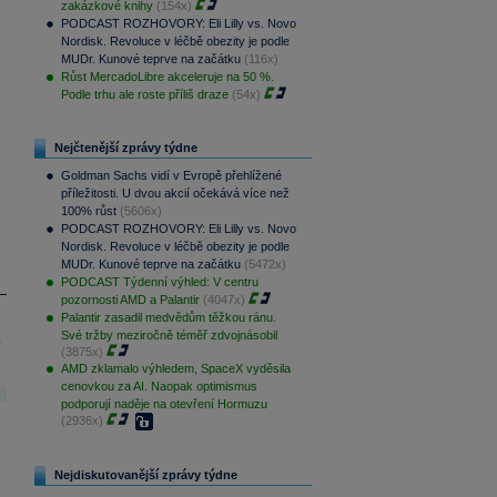
zakázkové knihy
(154x)
PODCAST ROZHOVORY: Eli Lilly vs. Novo
Nordisk. Revoluce v léčbě obezity je podle
MUDr. Kunové teprve na začátku
(116x)
Růst MercadoLibre akceleruje na 50 %.
Podle trhu ale roste příliš draze
(54x)
Nejčtenější zprávy týdne
Goldman Sachs vidí v Evropě přehlížené
příležitosti. U dvou akcií očekává více než
100% růst
(5606x)
PODCAST ROZHOVORY: Eli Lilly vs. Novo
Nordisk. Revoluce v léčbě obezity je podle
MUDr. Kunové teprve na začátku
(5472x)
PODCAST Týdenní výhled: V centru
pozornosti AMD a Palantir
(4047x)
Palantir zasadil medvědům těžkou ránu.
Své tržby meziročně téměř zdvojnásobil
.
(3875x)
AMD zklamalo výhledem, SpaceX vyděsila
cenovkou za AI. Naopak optimismus
podporují naděje na otevření Hormuzu
(2936x)
Nejdiskutovanější zprávy týdne