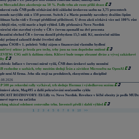
st MercadoLibre akceleruje na 50 %. Podle trhu ale roste příliš draze
nkovní rada ČNB podle očekávání drží základní úrokovou sazbu na 3,75 procentech
ntendo navýšilo zisk o 150 procent. Switch 2 a Mario pomohly navzdory dražším čipům
ldman Sachs vidí v Evropě přehlížené příležitosti. U dvou akcií očekává více než 100% růst
chlejší růst, vyšší marže a lepší výhled. Lilly překonává Novo Nordisk
ziroční růst stavební výroby v ČR v červnu zpomalil na dvě procenta
hraniční obchod ČR v červnu skončil přebytkem 15,5 mld. Kč, meziročně nižším
ský průmysl zakončil druhé čtvrtletí silně
upina ČSOB v 1. pololetí: Velký zájem o financování vlastního bydlení
měťový sektor je brzda pro techy, trhy jsou na tom dopoledne smíšeně
EVIEW: CSG míří k dalšímu růstu. Klíčové bude tempo obranné divize a vývoj zakázkové
ihy
zbřesk: Inflace v červenci mírně vyšší, ČNB dnes úrokové sazby nezmění
B rozhodne o sazbách, trhy mezitím sledují Írán a závislost Microsoftu na OpenAI
ple není AI firma. Jeho síla stojí na produktech, ekosystému a disciplíně
.08.2026
P 500 po rekordní rally vyčkával, trh sleduje Hormuz i výsledkovou sezónu
émiové akcie, Mag495 a další pokračování současného cyklu
DCAST ROZHOVORY: Eli Lilly vs. Novo Nordisk. Revoluce v léčbě obezity je podle MUDr
nové teprve na začátku
oking ukázal odolnost cestovního trhu. Investoři přešli i slabší výhled
1
2
3
4
5
6
7
8
9
10
>>