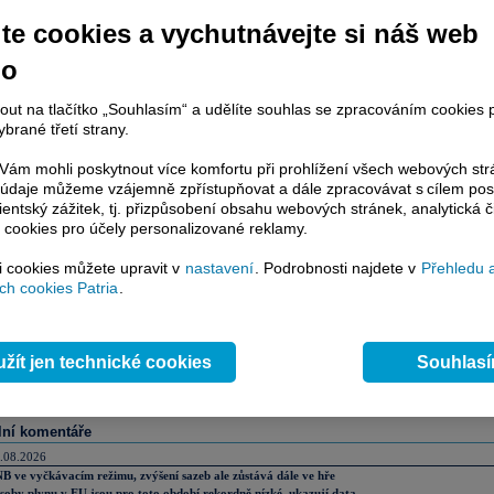
veřejňovaná informace: Pozvánka na řádnou valnou hromadu RMS Mezzanine, a.s
te cookies a vychutnávejte si náš web
no
í pozvánka ke stažení
ZDE
.
nout na tlačítko „Souhlasím“ a udělíte souhlas se zpracováním cookies 
brané třetí strany.
 sdělení)
ám mohli poskytnout více komfortu při prohlížení všech webových st
to údaje můžeme vzájemně zpřístupňovat a dále zpracovávat s cílem pos
lientský zážitek, tj. přizpůsobení obsahu webových stránek, analytická č
ovinně uveřejňované informace
 cookies pro účely personalizované reklamy.
si cookies můžete upravit v
nastavení
. Podrobnosti najdete v
Přehledu 
h cookies Patria
.
ázor
Přidat názor
Pavouk
Od nejnovějších
|
ístě můžete zahájit diskusi. Zatím nebyl zadán žádný názor. Do diskuse mohou přispívat
žít jen technické cookies
Souhlas
ášení uživatelé (
Přihlásit
). Pokud nemáte účet, na který byste se mohli přihlásit, registrujte se
lní komentáře
.08.2026
B ve vyčkávacím režimu, zvýšení sazeb ale zůstává dále ve hře
soby plynu v EU jsou pro toto období rekordně nízké, ukazují data