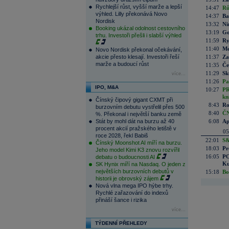
Rychlejší růst, vyšší marže a lepší
14:47
Rů
výhled. Lilly překonává Novo
14:37
Ba
Nordisk
13:32
Ni
Booking ukázal odolnost cestovního
13:19
Go
trhu. Investoři přešli i slabší výhled
11:59
Ry
11:40
Me
Novo Nordisk překonal očekávání,
akcie přesto klesají. Investoři řeší
11:37
Za
marže a budoucí růst
11:35
Če
11:29
Sk
více...
11:26
Pa
IPO, M&A
10:27
PR
kn
Čínský čipový gigant CXMT při
8:43
Ro
burzovním debutu vystřelil přes 500
8:40
ČN
%. Překonal i největší banku země
Stát by mohl dát na burzu až 40
6:08
Ap
procent akcií pražského letiště v
05
roce 2028, řekl Babiš
22:01
S&
Čínský Moonshot AI míří na burzu.
18:03
Pr
Jeho model Kimi K3 znovu rozvířil
16:05
PO
debatu o budoucnosti AI
Ku
SK Hynix míří na Nasdaq. O jeden z
největších burzovních debutů v
15:18
Bo
historii je obrovský zájem
Nová vlna mega IPO hýbe trhy.
Rychlé zařazování do indexů
přináší šance i rizika
více...
TÝDENNÍ PŘEHLEDY