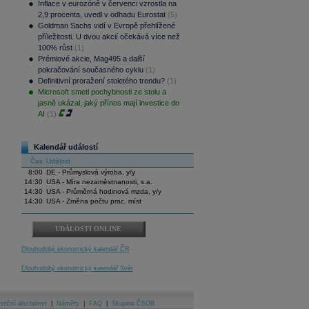
Inflace v eurozóně v červenci vzrostla na
2,9 procenta, uvedl v odhadu Eurostat
(5)
Goldman Sachs vidí v Evropě přehlížené
příležitosti. U dvou akcií očekává více než
100% růst
(1)
Prémiové akcie, Mag495 a další
pokračování současného cyklu
(1)
Definitivní proražení stoletého trendu?
(1)
Microsoft smetl pochybnosti ze stolu a
jasně ukázal, jaký přínos mají investice do
AI
(1)
Kalendář událostí
Čas
Událost
8:00
DE - Průmyslová výroba, y/y
14:30
USA - Míra nezaměstnanosti, s.a.
14:30
USA - Průměrná hodinová mzda, y/y
14:30
USA - Změna počtu prac. míst
UDÁLOSTI ONLINE
Dlouhodobý ekonomický kalendář ČR
Dlouhodobý ekonomický kalendář Svět
stiční disclaimer
|
Náměty
|
FAQ
|
Skupina ČSOB