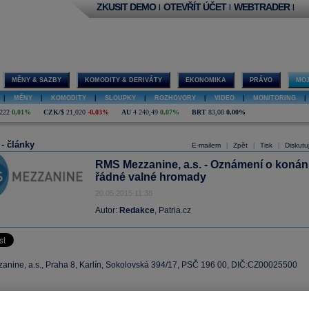
ZKUSIT DEMO
OTEVŘÍT ÚČET
WEBTRADER
|
|
|
MĚNY & SAZBY
KOMODITY & DERIVÁTY
EKONOMIKA
PRÁVO
MOJ
|
MĚNY
|
KOMODITY
|
SLOUPKY
|
ROZHOVORY
|
VIDEO
|
MONITORING
|
222
0,01%
CZK/$
21,020
-0,03%
AU
4 240,49
0,07%
BRT
83,08
0,00%
 - články
E-mailem
Zpět
Tisk
Diskutu
|
|
|
RMS Mezzanine, a.s. - Oznámení o konán
řádné valné hromady
20.05.2015 11:38
Autor:
Redakce
, Patria.cz
nine, a.s., Praha 8, Karlín, Sokolovská 394/17, PSČ 196 00, DIČ:CZ00025500