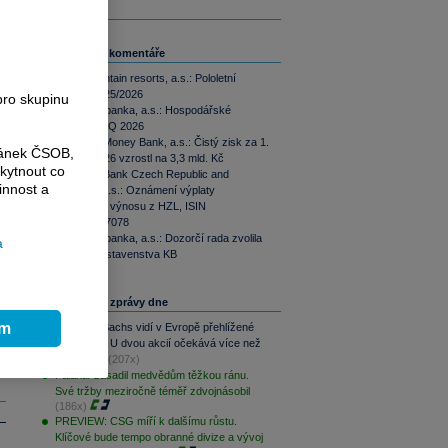
.
Související komentáře
Tatry mountain resorts, a.s.: Pololetní
zpráva 2025/2026
pro skupinu
Komerční banka, a.s.: Hospodářské
výsledky 2Q 2026
MONETA Money Bank, a.s.: Čistý zisk za 1.
ránek ČSOB,
pololetí 2026 vzrostl na 3,3 mld. Kč
kytnout co
UniCredit Bank Czech Republic and
innost a
Slovakia, a.s.: Oznámení výplaty
úrokového výnosu z HZL, ISIN
XS2764457078
Komerční banka, a.s.: Dozorčí rada zvolila
a
člena představenstva KB
Nejčtenější zprávy dne
ím
Goldman Sachs vidí v Evropě přehlížené
příležitosti. U dvou akcií očekává více než
100% růst
(207x)
Palantir zasadil medvědům těžkou ránu.
Své tržby meziročně téměř zdvojnásobil
(186x)
PREVIEW: CSG míří k dalšímu růstu.
Klíčové bude tempo obranné divize a vývoj