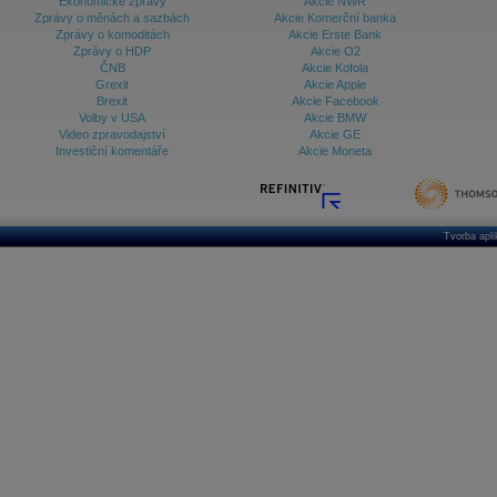
Ekonomické zprávy
Akcie NWR
Zprávy o měnách a sazbách
Akcie Komerční banka
Zprávy o komoditách
Akcie Erste Bank
Zprávy o HDP
Akcie O2
ČNB
Akcie Kofola
Grexit
Akcie Apple
Brexit
Akcie Facebook
Volby v USA
Akcie BMW
Video zpravodajství
Akcie GE
Investiční komentáře
Akcie Moneta
Tvorba apl