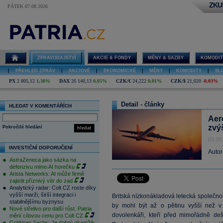
ZKU
PÁTEK 07.08.2026
ZPRAVODAJSTVÍ
AKCIE & FONDY
MĚNY & SAZBY
KOMODIT
|
PŘEHLED ZPRÁV
|
AKCIOVÉ
|
EKONOMICKÉ
|
MĚNY
|
KOMODITY
|
SL
PX
2 805,12
1,30%
DAX
26 140,13
0,05%
CZK/€
24,222
0,01%
CZK/$
21,020
-0,03%
Detail - články
HLEDAT V KOMENTÁŘÍCH
Aer
zvý
Pokročilé hledání
hledat
03.09
INVESTIČNÍ DOPORUČENÍ
Autor
AstraZeneca jako sázka na
defenzivu mimo AI horečku
Arista Networks: AI může firmě
zajistit příznivý vítr do zad
Analytický radar: Colt CZ roste díky
vyšší marži, širší integraci i
Britská nízkonákladová letecká společno
stabilnějšímu byznysu
by mohl být až o pětinu vyšší než v 
Nové střelivo pro další růst. Patria
dovolenkáři, kteří před mimořádně de
mění cílovou cenu pro Colt CZ
Goldman Sachs: Je dobrý okamžik