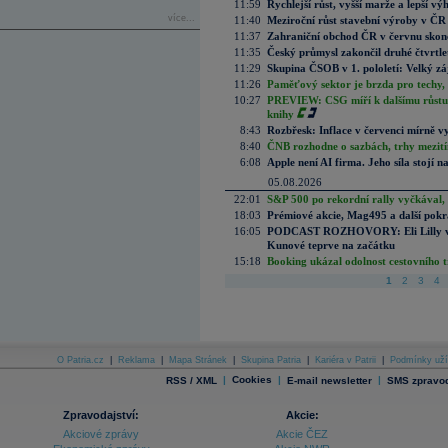
11:59
Rychlejší růst, vyšší marže a lepší v
více...
11:40
Meziroční růst stavební výroby v ČR
11:37
Zahraniční obchod ČR v červnu skonč
11:35
Český průmysl zakončil druhé čtvrtlet
11:29
Skupina ČSOB v 1. pololetí: Velký zá
11:26
Paměťový sektor je brzda pro techy,
10:27
PREVIEW: CSG míří k dalšímu růstu.
knihy
8:43
Rozbřesk: Inflace v červenci mírně v
8:40
ČNB rozhodne o sazbách, trhy mezitím
6:08
Apple není AI firma. Jeho síla stojí n
05.08.2026
22:01
S&P 500 po rekordní rally vyčkával,
18:03
Prémiové akcie, Mag495 a další pokr
16:05
PODCAST ROZHOVORY: Eli Lilly vs. 
Kunové teprve na začátku
15:18
Booking ukázal odolnost cestovního trh
1
2
3
4
O Patria.cz
|
Reklama
|
Mapa Stránek
|
Skupina Patria
|
Kariéra v Patrii
|
Podmínky uží
|
Cookies
|
|
RSS / XML
E-mail newsletter
SMS zpravod
Zpravodajství:
Akcie:
Akciové zprávy
Akcie ČEZ