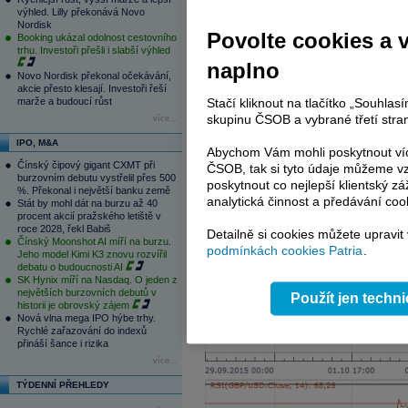
výhled. Lilly překonává Novo
Nordisk
Povolte cookies a 
Booking ukázal odolnost cestovního
trhu. Investoři přešli i slabší výhled
naplno
Novo Nordisk překonal očekávání,
akcie přesto klesají. Investoři řeší
marže a budoucí růst
Stačí kliknout na tlačítko „Souhla
skupinu ČSOB a vybrané třetí stran
více...
IPO, M&A
Abychom Vám mohli poskytnout víc
Čínský čipový gigant CXMT při
ČSOB, tak si tyto údaje můžeme vz
burzovním debutu vystřelil přes 500
poskytnout co nejlepší klientský zá
%. Překonal i největší banku země
analytická činnost a předávání coo
Stát by mohl dát na burzu až 40
procent akcií pražského letiště v
roce 2028, řekl Babiš
Detailně si cookies můžete upravit
Čínský Moonshot AI míří na burzu.
podmínkách cookies Patria
.
Jeho model Kimi K3 znovu rozvířil
debatu o budoucnosti AI
SK Hynix míří na Nasdaq. O jeden z
největších burzovních debutů v
Použít jen techn
historii je obrovský zájem
Nová vlna mega IPO hýbe trhy.
Rychlé zařazování do indexů
přináší šance i rizika
více...
TÝDENNÍ PŘEHLEDY