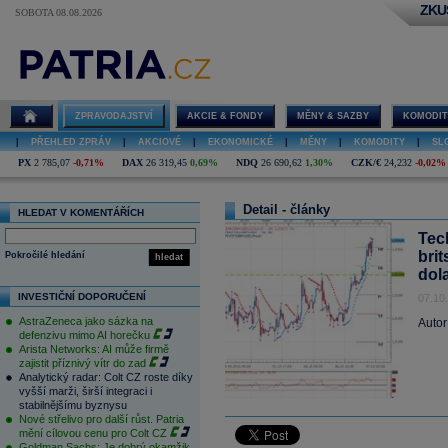
ZKU
SOBOTA 08.08.2026
ZPRAVODAJSTVÍ
AKCIE & FONDY
MĚNY & SAZBY
KOMODIT
|
PŘEHLED ZPRÁV
|
AKCIOVÉ
|
EKONOMICKÉ
|
MĚNY
|
KOMODITY
|
SL
PX
2 785,07
-0,71%
DAX
26 319,45
0,69%
NDQ
26 690,62
1,30%
CZK/€
24,232
-0,02%
Detail - články
HLEDAT V KOMENTÁŘÍCH
Tech
bri
Pokročilé hledání
hledat
dol
INVESTIČNÍ DOPORUČENÍ
07.10
AstraZeneca jako sázka na
Autor
defenzivu mimo AI horečku
Arista Networks: AI může firmě
zajistit příznivý vítr do zad
Analytický radar: Colt CZ roste díky
vyšší marži, širší integraci i
stabilnějšímu byznysu
Nové střelivo pro další růst. Patria
mění cílovou cenu pro Colt CZ
Goldman Sachs: Je dobrý okamžik