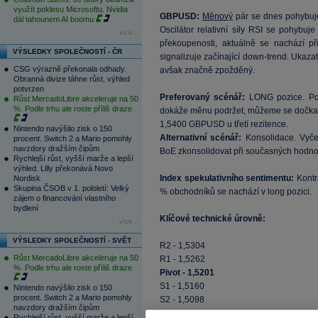
využít poklesu Microsoftu. Nvidia
GBPUSD:
Měnový
pár se dnes pohybuj
dál tahounem AI boomu
Oscilátor relativní síly RSI se pohybu
více...
překoupenosti, aktuálně se nachází př
VÝSLEDKY SPOLEČNOSTÍ - ČR
signalizuje začínající down-trend. Ukaza
CSG výrazně překonala odhady.
avšak značně zpožděný.
Obranná divize táhne růst, výhled
potvrzen
Preferovaný scénář:
LONG pozice. Pok
Růst MercadoLibre akceleruje na 50
%. Podle trhu ale roste příliš draze
dokáže měnu podržet, můžeme se dočkat
1,5400 GBPUSD u třetí rezitence.
Nintendo navýšilo zisk o 150
Alternativní scénář:
Konsolidace. Vyč
procent. Switch 2 a Mario pomohly
navzdory dražším čipům
BoE zkonsolidovat při současných hodno
Rychlejší růst, vyšší marže a lepší
výhled. Lilly překonává Novo
Index spekulativního sentimentu:
Kontr
Nordisk
Skupina ČSOB v 1. pololetí: Velký
% obchodníků se nachází v long pozici.
zájem o financování vlastního
bydlení
Klíčové technické úrovně:
více...
VÝSLEDKY SPOLEČNOSTÍ - SVĚT
R2 - 1,5304
Růst MercadoLibre akceleruje na 50
R1 - 1,5262
%. Podle trhu ale roste příliš draze
Pivot - 1,5201
S1 - 1,5160
Nintendo navýšilo zisk o 150
procent. Switch 2 a Mario pomohly
S2 - 1,5098
navzdory dražším čipům
Rychlejší růst, vyšší marže a lepší