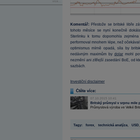
více...
Komentář:
Přestože se britské libře zá
tohoto měsíce se nyní konečně dokál
Sterlinku k tomu dopomohla zejména
performoval mnohem lépe, než očekával 
optimismus mírně opadá, síla by brits
nedávným maximům by
dolar
mohl povo
nezmění ani zítřejší zasedání BoE, od k
sazbách.
Investiční disclaimer
Čtěte více:
07.10.2015 10:41
Britský průmysl v srpnu mile př
Průmyslová výroba ve Velké Britá
Tagy:
forex
,
technická analýza
,
USD
,