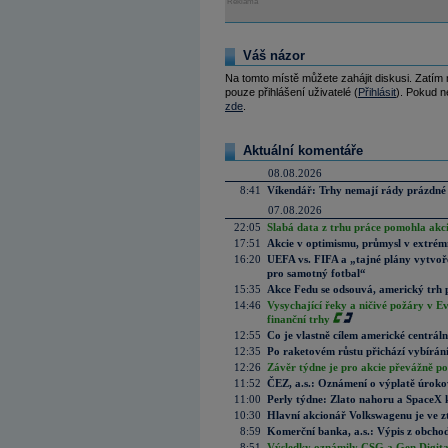
Reklama
Váš názor
Na tomto místě můžete zahájit diskusi. Zatím
pouze přihlášení uživatelé (
Přihlásit
). Pokud ne
zde
.
Aktuální komentáře
08.08.2026
8:41
Víkendář: Trhy nemají rády prázdné 
07.08.2026
22:05
Slabá data z trhu práce pomohla akc
17:51
Akcie v optimismu, průmysl v extrémn
16:20
UEFA vs. FIFA a „tajné plány vytvoř
pro samotný fotbal“
15:35
Akce Fedu se odsouvá, americký trh 
14:46
Vysychající řeky a ničivé požáry v E
finanční trhy
12:55
Co je vlastně cílem americké centrál
12:35
Po raketovém růstu přichází vybírán
12:26
Závěr týdne je pro akcie převážně po
11:52
ČEZ, a.s.: Oznámení o výplatě úrok
11:00
Perly týdne: Zlato nahoru a SpaceX 
10:30
Hlavní akcionář Volkswagenu je ve z
8:59
Komerční banka, a.s.: Výpis z obchod
8:51
Výsledky oznámily CSG a Gen Digital