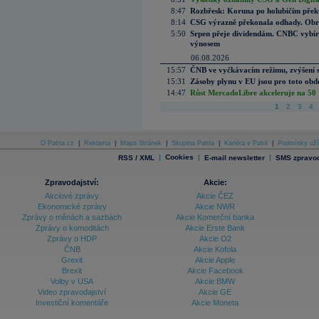
8:47
Rozbřesk: Koruna po holubičím přek
8:14
CSG výrazně překonala odhady. Obran
5:50
Srpen přeje dividendám. CNBC vybírá
výnosem
06.08.2026
15:57
ČNB ve vyčkávacím režimu, zvýšení s
15:31
Zásoby plynu v EU jsou pro toto obdo
14:47
Růst MercadoLibre akceleruje na 50 %
1
2
3
4
O Patria.cz
|
Reklama
|
Mapa Stránek
|
Skupina Patria
|
Kariéra v Patrii
|
Podmínky uží
|
Cookies
|
|
RSS / XML
E-mail newsletter
SMS zpravod
Zpravodajství:
Akcie:
Akciové zprávy
Akcie ČEZ
Ekonomické zprávy
Akcie NWR
Zprávy o měnách a sazbách
Akcie Komerční banka
Zprávy o komoditách
Akcie Erste Bank
Zprávy o HDP
Akcie O2
ČNB
Akcie Kofola
Grexit
Akcie Apple
Brexit
Akcie Facebook
Volby v USA
Akcie BMW
Video zpravodajství
Akcie GE
Investiční komentáře
Akcie Moneta