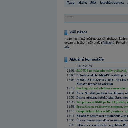
Tagy:
akcie
,
USA
,
letecká doprava
,
Reklama
Váš názor
Na tomto místě můžete zahájit diskusi. Zatím
pouze přihlášení uživatelé (
Přihlásit
). Pokud ne
zde
.
Aktuální komentáře
05.08.2026
22:01
S&P 500 po rekordní rally vyčkával,
18:03
Prémiové akcie, Mag495 a další pokr
16:05
PODCAST ROZHOVORY: Eli Lilly vs. 
Kunové teprve na začátku
15:18
Booking ukázal odolnost cestovního trh
14:31
Novo Nordisk překonal očekávání, akci
13:36
Disney překonal očekávání. Streamova
13:23
Trh potrestal AMD příliš. AI příběh p
11:58
SpaceX roste raketovým tempem, inves
11:19
Geopolitika trhům svědčí, zatímco v
11:11
Nálada v německém automobilovém prů
10:30
Útraty domácností dále rostou, malo
9:43
Inflace v červenci lehce zrychlila. Pot