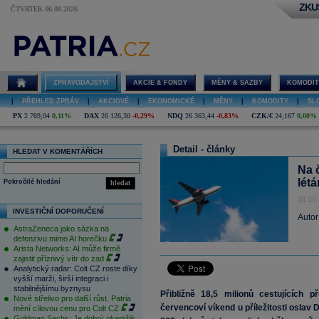
ZKU
ČTVRTEK 06.08.2026
ZPRAVODAJSTVÍ
AKCIE & FONDY
MĚNY & SAZBY
KOMODIT
|
PŘEHLED ZPRÁV
|
AKCIOVÉ
|
EKONOMICKÉ
|
MĚNY
|
KOMODITY
|
SL
PX
2 769,04
0,11%
DAX
26 126,30
-0,29%
NDQ
26 363,44
-0,83%
CZK/€
24,167
0,00%
Detail - články
HLEDAT V KOMENTÁŘÍCH
Na 
létá
Pokročilé hledání
hledat
31.07
INVESTIČNÍ DOPORUČENÍ
Autor
AstraZeneca jako sázka na
defenzivu mimo AI horečku
Arista Networks: AI může firmě
zajistit příznivý vítr do zad
Analytický radar: Colt CZ roste díky
vyšší marži, širší integraci i
stabilnějšímu byznysu
Přibližně 18,5 milionů cestujících 
Nové střelivo pro další růst. Patria
červencoví víkend u příležitosti oslav
mění cílovou cenu pro Colt CZ
Goldman Sachs: Je dobrý okamžik