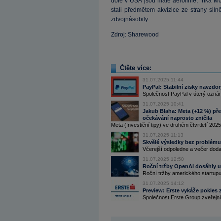
dole v USA jsou malé aerolinie,“ říká 
stali předmětem akvizice ze strany sil
zdvojnásobily.
Zdroj: Sharewood
Čtěte více:
31.07.2025 11:44
PayPal: Stabilní zisky navzdo
Společnost PayPal v úterý oznám
31.07.2025 10:41
Jakub Blaha: Meta (+12 %) před
očekávání naprosto zničila
Meta (Investiční tipy) ve druhém čtvrtletí 2025
31.07.2025 11:13
Skvělé výsledky bez problému
Včerejší odpoledne a večer doda
31.07.2025 12:50
Roční tržby OpenAI dosáhly už
Roční tržby amerického startupu
31.07.2025 14:12
Preview: Erste vykáže pokles 
Společnost Erste Group zveřejní