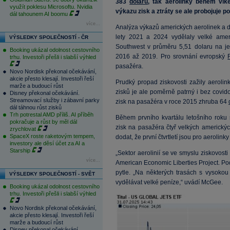
383
dolarů
, tak aerolinky během víke
využít poklesu Microsoftu. Nvidia
výkazu zisk a ztráty se ale probojuje p
dál tahounem AI boomu
více...
Analýza výkazů amerických aerolinek a da
lety 2021 a 2024 vydělaly velké ameri
VÝSLEDKY SPOLEČNOSTÍ - ČR
Southwest v průměru 5,51 dolaru na je
Booking ukázal odolnost cestovního
2016 až 2019. Pro srovnání evropský
trhu. Investoři přešli i slabší výhled
pasažéra.
Novo Nordisk překonal očekávání,
akcie přesto klesají. Investoři řeší
Prudký propad ziskovosti zažily aeroli
marže a budoucí růst
zisků je ale poměrně patrný i bez covido
Disney překonal očekávání.
Streamovací služby i zábavní parky
zisk na pasažéra v roce 2015 zhruba 64
dál táhnou růst zisků
Trh potrestal AMD příliš. AI příběh
Během prvního kvartálu letošního roku 
pokračuje a růst by měl dál
zisk na pasažéra čtyř velkých americký
zrychlovat
SpaceX roste raketovým tempem,
dodat, že první čtvrtletí jsou pro aerolin
investory ale děsí účet za AI a
Starship
„Sektor aerolinií se ve smyslu ziskovost
více...
American Economic Liberties Project. Po
pytle. „Na některých trasách s vysokou
VÝSLEDKY SPOLEČNOSTÍ - SVĚT
vydělávat velké peníze,“ uvádí McGee.
Booking ukázal odolnost cestovního
trhu. Investoři přešli i slabší výhled
Novo Nordisk překonal očekávání,
akcie přesto klesají. Investoři řeší
marže a budoucí růst
Disney překonal očekávání.