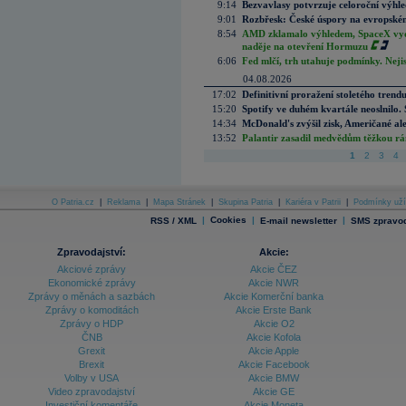
9:14
Bezvavlasy potvrzuje celoroční výhl
9:01
Rozbřesk: České úspory na evropském
8:54
AMD zklamalo výhledem, SpaceX vydě
naděje na otevření Hormuzu
6:06
Fed mlčí, trh utahuje podmínky. Nejis
04.08.2026
17:02
Definitivní proražení stoletého trend
15:20
Spotify ve duhém kvartále neoslnilo. 
14:34
McDonald's zvýšil zisk, Američané ale
13:52
Palantir zasadil medvědům těžkou rá
1
2
3
4
O Patria.cz
|
Reklama
|
Mapa Stránek
|
Skupina Patria
|
Kariéra v Patrii
|
Podmínky uží
|
Cookies
|
|
RSS / XML
E-mail newsletter
SMS zpravod
Zpravodajství:
Akcie:
Akciové zprávy
Akcie ČEZ
Ekonomické zprávy
Akcie NWR
Zprávy o měnách a sazbách
Akcie Komerční banka
Zprávy o komoditách
Akcie Erste Bank
Zprávy o HDP
Akcie O2
ČNB
Akcie Kofola
Grexit
Akcie Apple
Brexit
Akcie Facebook
Volby v USA
Akcie BMW
Video zpravodajství
Akcie GE
Investiční komentáře
Akcie Moneta